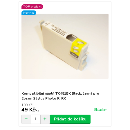
TOP produkt
Novinka
Kompatibilní náplň T0481BK Black, černá pro
Epson Stylus Photo R. RX
109 Kč
49 Kč
Skladem
/
ks
Přidat do košíku