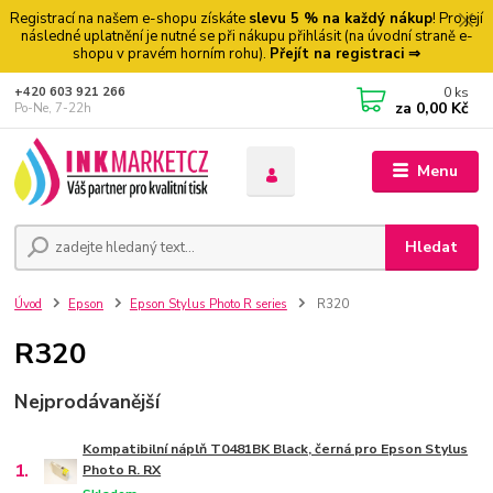
Registrací na našem e-shopu získáte
slevu 5 % na každý nákup
! Pro její
následné uplatnění je nutné se při nákupu přihlásit (na úvodní straně e-
shopu v pravém horním rohu).
Přejít na registraci ⇒
0
ks
+420 603 921 266
za
0,00 Kč
Po-Ne, 7-22h
Menu
Hledat
Úvod
Epson
Epson Stylus Photo R series
R320
R320
Nejprodávanější
Kompatibilní náplň T0481BK Black, černá pro Epson Stylus
1.
Photo R. RX