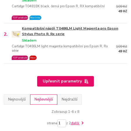
Skladem
Cartidge T0481BK black, černá pro Epson R, RX kompatibilní
109 Kč
49 Kč
TOP produkt
Novinka
Kompatibilní náplň T0486LM Light Magenta pro Epson
2.
Stylus Photo R. Rx serie
Skladem
Cartidge T0486LM light magenta kompatibilní pro Epson R, Rx
109 Kč
série
49 Kč
TOP produkt
Akce
Upřesnit parametry
Nejnovější
Nejlevnější
Nejdražší
Zobrazuji 1-6 z 8
strana
z 2
další