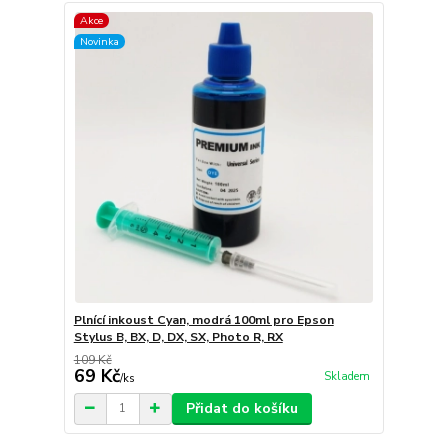
Akce
Novinka
Plnící inkoust Cyan, modrá 100ml pro Epson
Stylus B, BX, D, DX, SX, Photo R, RX
109 Kč
69 Kč
Skladem
/
ks
Přidat do košíku