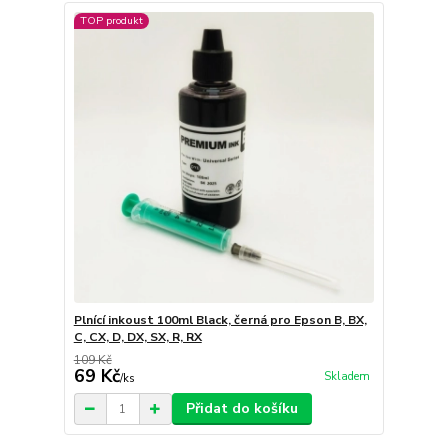
TOP produkt
Plnící inkoust 100ml Black, černá pro Epson B, BX,
C, CX, D, DX, SX, R, RX
109 Kč
69 Kč
Skladem
/
ks
Přidat do košíku