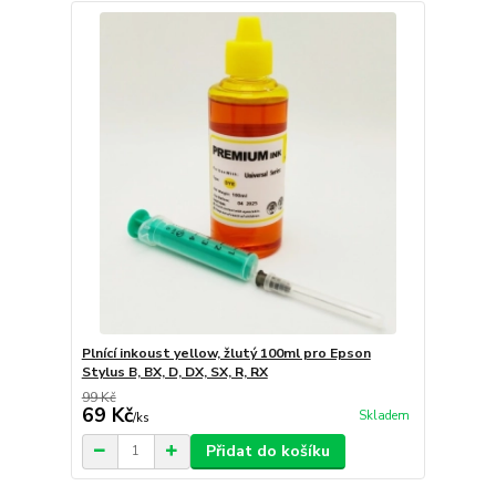
Plnící inkoust yellow, žlutý 100ml pro Epson
Stylus B, BX, D, DX, SX, R, RX
99 Kč
69 Kč
Skladem
/
ks
Přidat do košíku