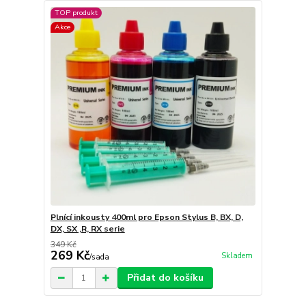
TOP produkt
Akce
Plnící inkousty 400ml pro Epson Stylus B, BX, D,
DX, SX ,R, RX serie
349 Kč
269 Kč
Skladem
/
sada
Přidat do košíku