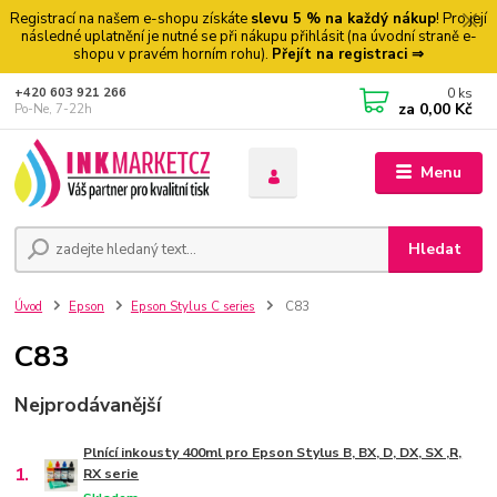
Registrací na našem e-shopu získáte
slevu 5 % na každý nákup
! Pro její
následné uplatnění je nutné se při nákupu přihlásit (na úvodní straně e-
shopu v pravém horním rohu).
Přejít na registraci ⇒
0
ks
+420 603 921 266
za
0,00 Kč
Po-Ne, 7-22h
Menu
Hledat
Úvod
Epson
Epson Stylus C series
C83
C83
Nejprodávanější
Plnící inkousty 400ml pro Epson Stylus B, BX, D, DX, SX ,R,
1.
RX serie