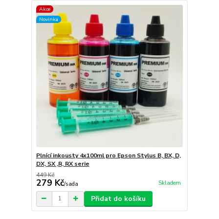
Akce
Novinka
Plnící inkousty 4x100ml pro Epson Stylus B, BX, D,
DX, SX ,R, RX serie
449 Kč
279 Kč
Skladem
/
sada
Přidat do košíku