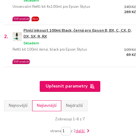
Skladem
Univerzalní Refill kit 4x100ml pro Epson Stylus
349 Kč
269 Kč
TOP produkt
Akce
Plnící inkoust 100ml Black, černá pro Epson B, BX, C, CX, D,
2.
DX, SX, R, RX
Skladem
Refill kit 100ml černá, black pro Epson Stylus
109 Kč
69 Kč
TOP produkt
Upřesnit parametry
Nejnovější
Nejlevnější
Nejdražší
Zobrazuji 1-6 z 7
strana
z 2
další