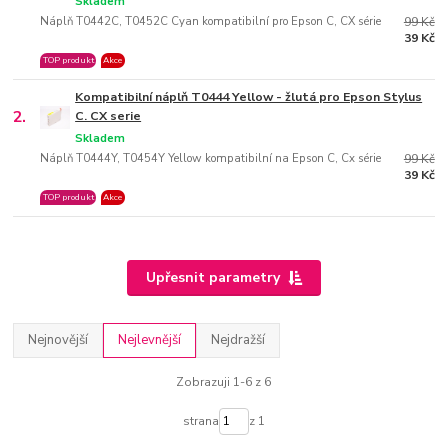
Skladem
Náplň T0442C, T0452C Cyan kompatibilní pro Epson C, CX série
99 Kč
39 Kč
TOP produkt
Akce
Kompatibilní náplň T0444 Yellow - žlutá pro Epson Stylus
2.
C. CX serie
Skladem
Náplň T0444Y, T0454Y Yellow kompatibilní na Epson C, Cx série
99 Kč
39 Kč
TOP produkt
Akce
Upřesnit parametry
Nejnovější
Nejlevnější
Nejdražší
Zobrazuji 1-6 z 6
strana
z 1