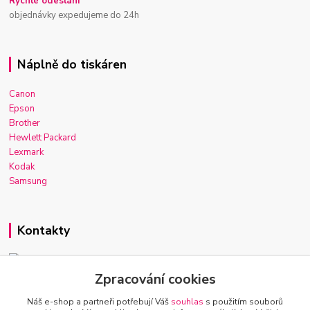
Rychlé odeslání
objednávky expedujeme do 24h
Náplně do tiskáren
Canon
Epson
Brother
Hewlett Packard
Lexmark
Kodak
Samsung
Kontakty
Zpracování cookies
Josef Macek
+420 603 921 266
Náš e-shop a partneři potřebují Váš
souhlas
s použitím souborů