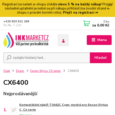
Registrací na našem e-shopu získáte
slevu 5 % na každý nákup
! Pro její
následné uplatnění je nutné se při nákupu přihlásit (na úvodní straně e-
shopu v pravém horním rohu).
Přejít na registraci ⇒
0
ks
+420 603 921 266
za
0,00 Kč
Po-Ne, 7-22h
Menu
Hledat
Úvod
Epson
Epson Stylus CX series
CX6400
CX6400
Nejprodávanější
Kompatibilní náplň T0442C Cyan, modrá pro Epson Stylus
1.
C, Cx serie