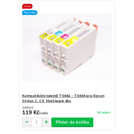
Akce
Novinka
Kompatibilní náplně T0441 - T0444 pro Epson
Stylus C. CX, Multipack 4ks
249 Kč
119 Kč
Skladem
/
sada
Přidat do košíku