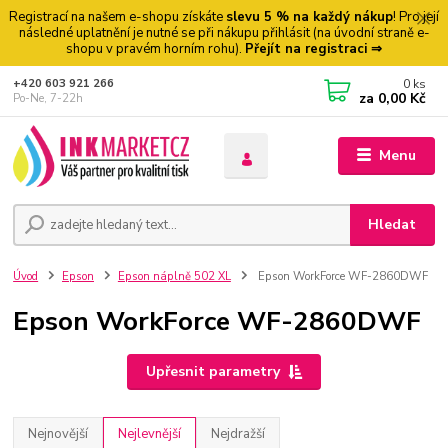
Registrací na našem e-shopu získáte
slevu 5 % na každý nákup
! Pro její
následné uplatnění je nutné se při nákupu přihlásit (na úvodní straně e-
shopu v pravém horním rohu).
Přejít na registraci ⇒
0
ks
+420 603 921 266
za
0,00 Kč
Po-Ne, 7-22h
Menu
Hledat
Úvod
Epson
Epson náplně 502 XL
Epson WorkForce WF-2860DWF
Epson WorkForce WF-2860DWF
Upřesnit parametry
Nejnovější
Nejlevnější
Nejdražší