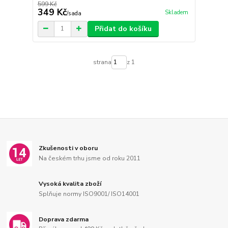
599 Kč
349 Kč
Skladem
/
sada
Přidat do košíku
strana
z 1
Zkušenosti v oboru
Na českém trhu jsme od roku 2011
Vysoká kvalita zboží
Splňuje normy ISO9001/ ISO14001
Doprava zdarma