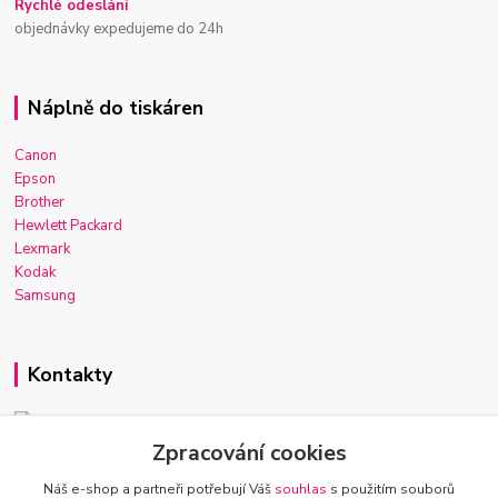
Rychlé odeslání
objednávky expedujeme do 24h
Náplně do tiskáren
Canon
Epson
Brother
Hewlett Packard
Lexmark
Kodak
Samsung
Kontakty
Zpracování cookies
Josef Macek
+420 603 921 266
Náš e-shop a partneři potřebují Váš
souhlas
s použitím souborů