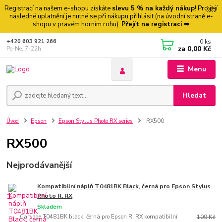
Registrací na našem e-shopu získáte
slevu 5 % na každý nákup
! Pro její
následné uplatnění je nutné se při nákupu přihlásit (na úvodní straně e-
shopu v pravém horním rohu).
Přejít na registraci ⇒
0
ks
+420 603 921 266
za
0,00 Kč
Po-Ne, 7-22h
Menu
Hledat
Úvod
Epson
Epson Stylus Photo RX series
RX500
RX500
Nejprodávanější
Kompatibilní náplň T0481BK Black, černá pro Epson Stylus
1.
Photo R. RX
Skladem
Cartidge T0481BK black, černá pro Epson R, RX kompatibilní
109 Kč