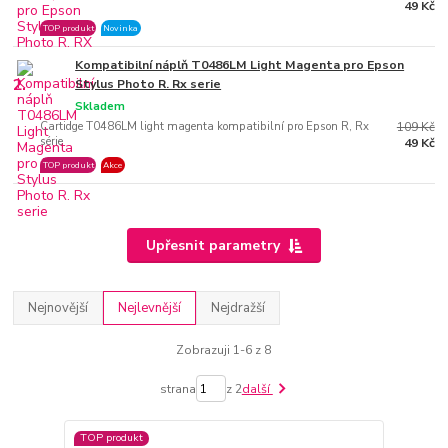
49 Kč
TOP produkt
Novinka
Kompatibilní náplň T0486LM Light Magenta pro Epson
2.
Stylus Photo R. Rx serie
Skladem
Cartidge T0486LM light magenta kompatibilní pro Epson R, Rx
109 Kč
série
49 Kč
TOP produkt
Akce
Upřesnit parametry
Nejnovější
Nejlevnější
Nejdražší
Zobrazuji 1-6 z 8
strana
z 2
další
TOP produkt