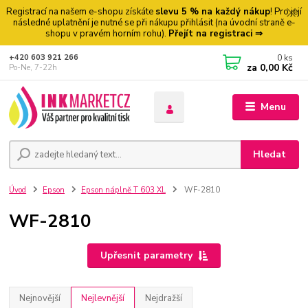
Registrací na našem e-shopu získáte
slevu 5 % na každý nákup
! Pro její
následné uplatnění je nutné se při nákupu přihlásit (na úvodní straně e-
shopu v pravém horním rohu).
Přejít na registraci ⇒
0
ks
+420 603 921 266
za
0,00 Kč
Po-Ne, 7-22h
Menu
Hledat
Úvod
Epson
Epson náplně T 603 XL
WF-2810
WF-2810
Upřesnit parametry
Nejnovější
Nejlevnější
Nejdražší