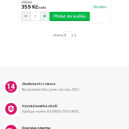
799 Kč
359 Kč
Skladem
/
sada
Přidat do košíku
strana
z 1
Zkušenosti v oboru
Na českém trhu jsme od roku 2011
Vysoká kvalita zboží
Splňuje normy ISO9001/ ISO14001
Doprava zdarma