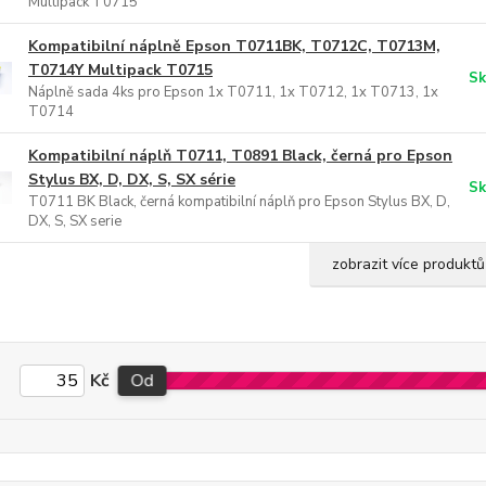
Multipack T0715
Kompatibilní náplně Epson T0711BK, T0712C, T0713M,
T0714Y Multipack T0715
Sk
Náplně sada 4ks pro Epson 1x T0711, 1x T0712, 1x T0713, 1x
T0714
Kompatibilní náplň T0711, T0891 Black, černá pro Epson
Stylus BX, D, DX, S, SX série
Sk
T0711 BK Black, černá kompatibilní náplň pro Epson Stylus BX, D,
DX, S, SX serie
zobrazit více produktů
Kč
Od