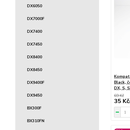
DX6050
DX7000F
DX7400
DX7450
DX8400
DX8450
Kompati
Black, 
DX9400F
DX, S, S
DX9450
69 Kč
35 Kč
BX300F
BX310FN