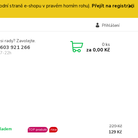
 úvodní straně e-shopu v pravém horním rohu).
Přejít na registraci
Přihlášení
si rady? Zavolejte.
0
ks
 603 921 266
za
0,00 Kč
 7-22h
229 Kč
ladem
TOP produkt
Akce
129 Kč