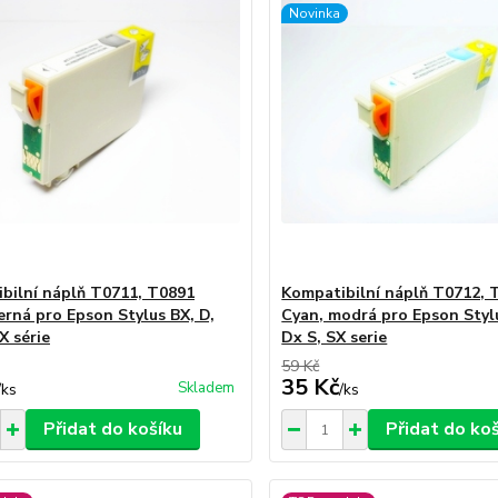
Novinka
bilní náplň T0711, T0891
Kompatibilní náplň T0712, 
černá pro Epson Stylus BX, D,
Cyan, modrá pro Epson Stylu
X série
Dx S, SX serie
59 Kč
35 Kč
Skladem
/
ks
/
ks
Přidat do košíku
Přidat do ko