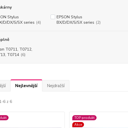
skárny
ON Stylus
EPSON Stylus
X/D/DX/S/SX series
(4)
BX/D/DX/S/SX series
(2)
áplně
on T0711, T0712,
13, T0714
(6)
jší
Nejlevnější
Nejdražší
1-6 z 6
dukt
TOP produkt
Akce