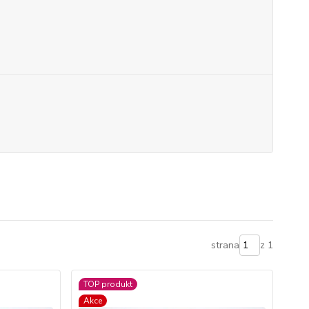
strana
z 1
TOP produkt
Akce