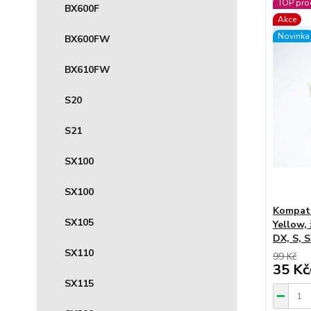
TOP pro
BX600F
Akce
Novinka
BX600FW
BX610FW
S20
S21
SX100
SX100
Kompati
SX105
Yellow, 
DX, S, S
SX110
99 Kč
35 Kč
SX115