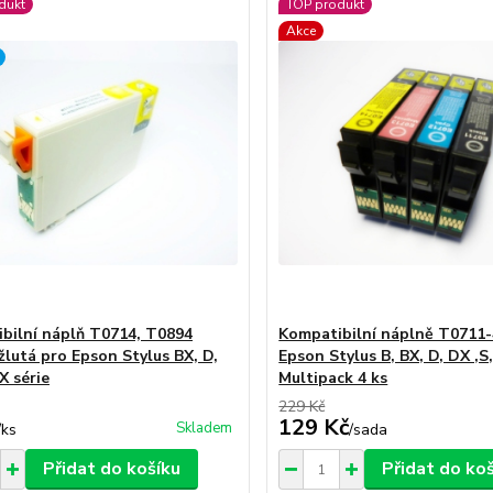
dukt
TOP produkt
Akce
bilní náplň T0714, T0894
Kompatibilní náplně T0711-
žlutá pro Epson Stylus BX, D,
Epson Stylus B, BX, D, DX ,S,
X série
Multipack 4 ks
229 Kč
129 Kč
Skladem
/
ks
/
sada
Přidat do košíku
Přidat do ko