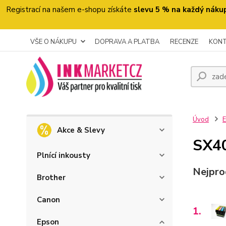
Registrací na našem e-shopu získáte
slevu 5 % na každý náku
VŠE O NÁKUPU
DOPRAVA A PLATBA
RECENZE
KON
Úvod
Akce & Slevy
SX4
Plnící inkousty
Nejpro
Brother
Canon
1.
Epson