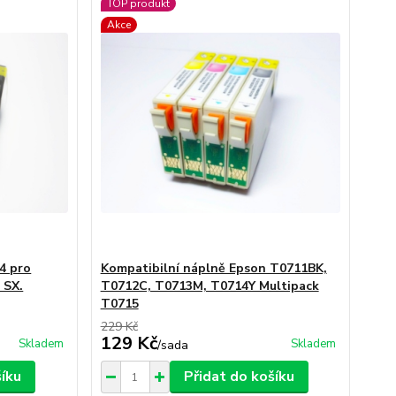
TOP produkt
Akce
4 pro
Kompatibilní náplně Epson T0711BK,
 SX.
T0712C, T0713M, T0714Y Multipack
T0715
229 Kč
129 Kč
Skladem
Skladem
/
sada
šíku
Přidat do košíku