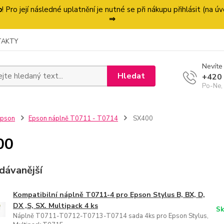
p
! Pro její následné uplatnění je nutné se při nákupu přihlásit (na
⇒
TAKTY
Nevíte 
Hledat
+420
Po-Ne,
Epson
Epson náplně T0711 - T0714
SX400
00
dávanější
Kompatibilní náplně T0711-4 pro Epson Stylus B, BX, D,
DX ,S, SX. Multipack 4 ks
Sk
Náplně T0711-T0712-T0713-T0714 sada 4ks pro Epson Stylus,