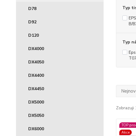
Typ ti
D78
EPS
D92
B/B
D120
Typ n
DX4000
Eps
T07
DX4050
DX4400
DX4450
Nejnově
DX5000
Zobrazuji 
DX5050
TOP pro
DX6000
Akce