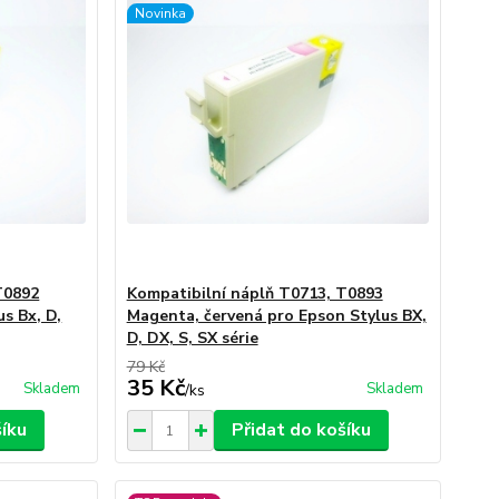
Novinka
T0892
Kompatibilní náplň T0713, T0893
s Bx, D,
Magenta, červená pro Epson Stylus BX,
D, DX, S, SX série
79 Kč
35 Kč
Skladem
Skladem
/
ks
šíku
Přidat do košíku