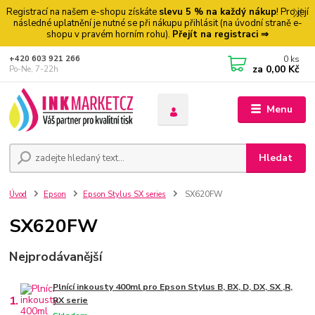
Registrací na našem e-shopu získáte
slevu 5 % na každý nákup
! Pro její
následné uplatnění je nutné se při nákupu přihlásit (na úvodní straně e-
shopu v pravém horním rohu).
Přejít na registraci ⇒
0
ks
+420 603 921 266
za
0,00 Kč
Po-Ne, 7-22h
Menu
Hledat
Úvod
Epson
Epson Stylus SX series
SX620FW
SX620FW
Nejprodávanější
Plnící inkousty 400ml pro Epson Stylus B, BX, D, DX, SX ,R,
1.
RX serie