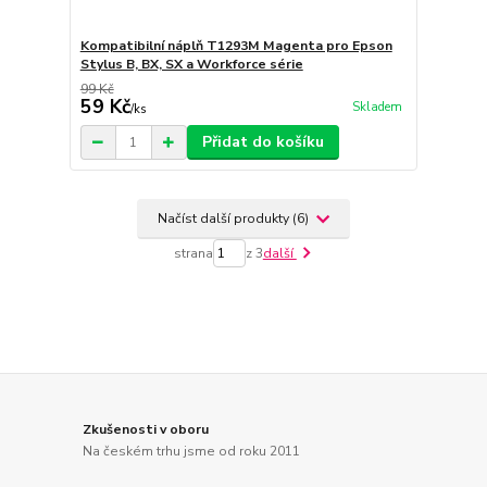
Kompatibilní náplň T1293M Magenta pro Epson
Stylus B, BX, SX a Workforce série
99 Kč
59 Kč
Skladem
/
ks
Přidat do košíku
Načíst další produkty (6)
strana
z 3
další
Zkušenosti v oboru
Na českém trhu jsme od roku 2011