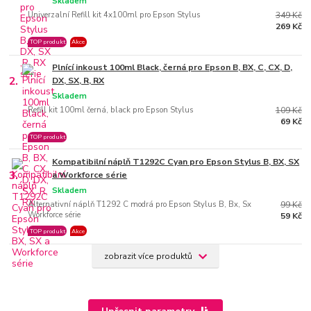
Skladem
Univerzalní Refill kit 4x100ml pro Epson Stylus
349 Kč
269 Kč
TOP produkt
Akce
Plnící inkoust 100ml Black, černá pro Epson B, BX, C, CX, D,
2.
DX, SX, R, RX
Skladem
Refill kit 100ml černá, black pro Epson Stylus
109 Kč
69 Kč
TOP produkt
Kompatibilní náplň T1292C Cyan pro Epson Stylus B, BX, SX
3.
a Workforce série
Skladem
Alternativní náplň T1292 C modrá pro Epson Stylus B, Bx, Sx
99 Kč
Workforce série
59 Kč
TOP produkt
Akce
zobrazit více produktů