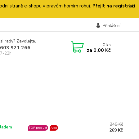
 úvodní straně e-shopu v pravém horním rohu).
Přejít na registraci
Přihlášení
si rady? Zavolejte.
0
ks
 603 921 266
za
0,00 Kč
 7-22h
349 Kč
ladem
TOP produkt
Akce
269 Kč