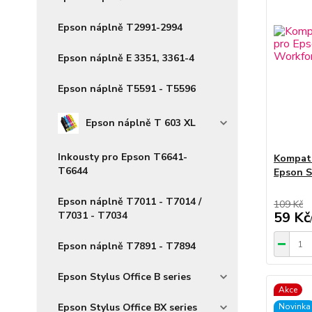
Epson náplně T2991-2994
Epson náplně E 3351, 3361-4
Epson náplně T5591 - T5596
Epson náplně T 603 XL
Inkousty pro Epson T6641-
Kompati
T6644
Epson S
Epson náplně T7011 - T7014 /
109 Kč
59 Kč
T7031 - T7034
Epson náplně T7891 - T7894
Epson Stylus Office B series
Akce
Epson Stylus Office BX series
Novinka