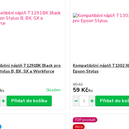
bilní náplň T1291BK Black pro
Kompatibilní náplň T1302 X
tylus B, BX, SX a Workforce
Epson Stylus
89 Kč
59 Kč
Skladem
/
ks
/
ks
Přidat do košíku
Přidat do ko
TOP produkt
Akce