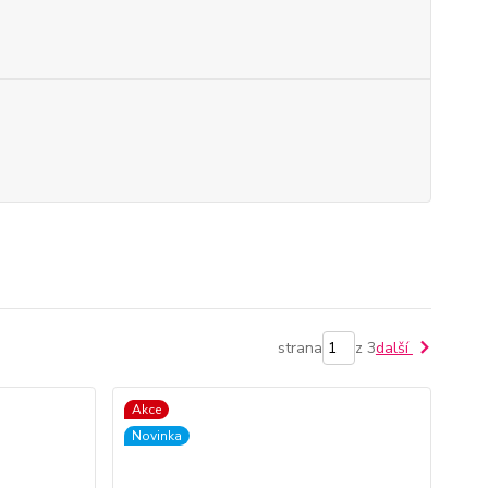
strana
z 3
další
Akce
Novinka