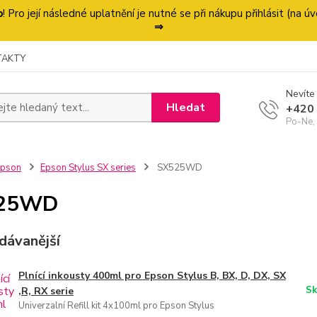
p
! Pro její následné uplatnění je nutné se při nákupu přihlásit (na
⇒
TAKTY
Nevíte 
Hledat
+420
Po-Ne,
Epson
Epson Stylus SX series
SX525WD
25WD
dávanější
Plnící inkousty 400ml pro Epson Stylus B, BX, D, DX, SX
Sk
,R, RX serie
Univerzalní Refill kit 4x100ml pro Epson Stylus