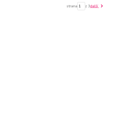
strana
z 3
další