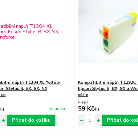
bilní náplň T1304 XL Yellow
Kompatibilní náplň T1292C
n Stylus B, BX, SX, NX,
Epson Stylus B, BX, SX a Wo
rce
série
99 Kč
59 Kč
Skladem
/
ks
/
ks
Přidat do košíku
Přidat do ko