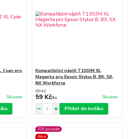
L Cyan pro
Kompatibilní náplň T1303M XL
Magenta pro Epson Stylus B, BX, SX,
NX Workforce
89 Kč
59 Kč
Skladem
Skladem
/
ks
šíku
Přidat do košíku
TOP produkt
Akce