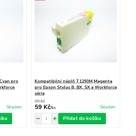
 Cyan pro
Kompatibilní náplň T1293M Magenta
rkforce
pro Epson Stylus B, BX, SX a Workforce
série
99 Kč
59 Kč
Skladem
Skladem
/
ks
šíku
Přidat do košíku