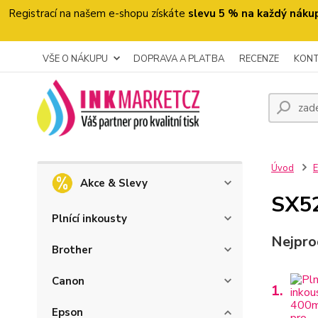
Registrací na našem e-shopu získáte
slevu 5 % na každý náku
VŠE O NÁKUPU
DOPRAVA A PLATBA
RECENZE
KON
Úvod
Akce & Slevy
SX5
Plnící inkousty
Nejpro
Brother
Canon
1.
Epson