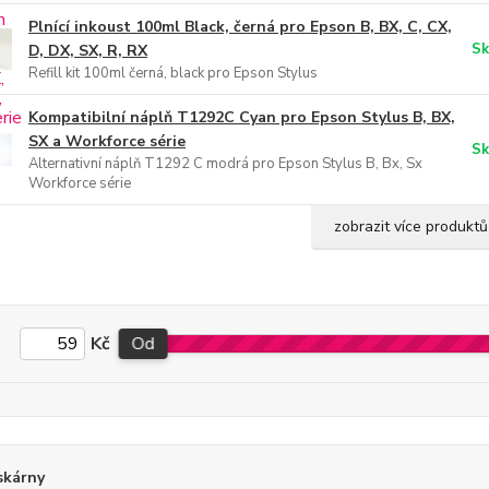
Plnící inkoust 100ml Black, černá pro Epson B, BX, C, CX,
Sk
D, DX, SX, R, RX
Refill kit 100ml černá, black pro Epson Stylus
Kompatibilní náplň T1292C Cyan pro Epson Stylus B, BX,
SX a Workforce série
Sk
Alternativní náplň T1292 C modrá pro Epson Stylus B, Bx, Sx
Workforce série
zobrazit více produktů
Kč
Od
skárny