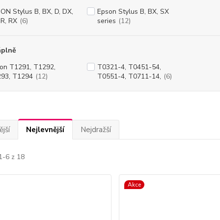
ON Stylus B, BX, D, DX,
Epson Stylus B, BX, SX
,R, RX
(6)
series
(12)
áplně
on T1291, T1292,
T0321-4, T0451-54,
93, T1294
(12)
T0551-4, T0711-14,
(6)
jší
Nejlevnější
Nejdražší
1-6 z 18
Akce