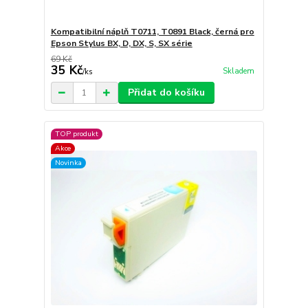
Kompatibilní náplň T0711, T0891 Black, černá pro
Epson Stylus BX, D, DX, S, SX série
69 Kč
35 Kč
Skladem
/
ks
Přidat do košíku
TOP produkt
Akce
Novinka