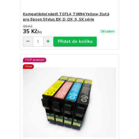
Kompatibilní náplň T0714, T0894 Yellow, žlutá
pro Epson Stylus BX, D, DX, S, SX série
99 Kč
35 Kč
Skladem
/
ks
Přidat do košíku
TOP produkt
Akce