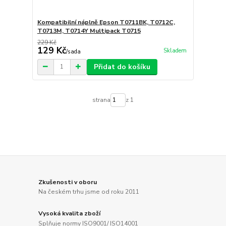
Kompatibilní náplně Epson T0711BK, T0712C,
T0713M, T0714Y Multipack T0715
229 Kč
129 Kč
Skladem
/
sada
Přidat do košíku
strana
z 1
Zkušenosti v oboru
Na českém trhu jsme od roku 2011
Vysoká kvalita zboží
Splňuje normy ISO9001/ ISO14001