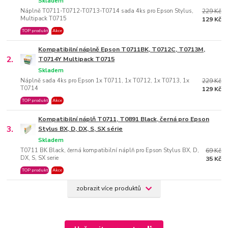
Skladem
Náplně T0711-T0712-T0713-T0714 sada 4ks pro Epson Stylus,
229 Kč
Multipack T0715
129 Kč
TOP produkt
Akce
Kompatibilní náplně Epson T0711BK, T0712C, T0713M,
2.
T0714Y Multipack T0715
Skladem
Náplně sada 4ks pro Epson 1x T0711, 1x T0712, 1x T0713, 1x
229 Kč
T0714
129 Kč
TOP produkt
Akce
Kompatibilní náplň T0711, T0891 Black, černá pro Epson
3.
Stylus BX, D, DX, S, SX série
Skladem
T0711 BK Black, černá kompatibilní náplň pro Epson Stylus BX, D,
69 Kč
DX, S, SX serie
35 Kč
TOP produkt
Akce
zobrazit více produktů