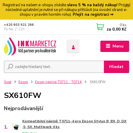
Registrací na našem e-shopu získáte
slevu 5 % na každý nákup
! Pro její
následné uplatnění je nutné se při nákupu přihlásit (na úvodní straně e-
shopu v pravém horním rohu).
Přejít na registraci ⇒
0
ks
+420 603 921 266
za
0,00 Kč
Po-Ne, 7-22h
Menu
Hledat
Úvod
Epson
Epson náplně T0711 - T0714
SX610FW
SX610FW
Nejprodávanější
Kompatibilní náplně T0711-4 pro Epson Stylus B, BX, D, DX
1.
,S, SX. Multipack 4 ks