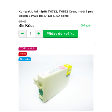
Kompatibilní náplň T0712, T0892 Cyan, modrá pro
Epson Stylus Bx, D, Dx S, SX serie
59 Kč
35 Kč
Skladem
/
ks
Přidat do košíku
TOP produkt
Akce
Novinka