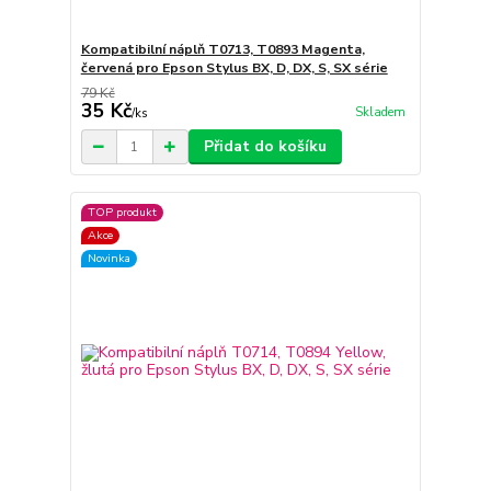
Kompatibilní náplň T0713, T0893 Magenta,
červená pro Epson Stylus BX, D, DX, S, SX série
79 Kč
35 Kč
Skladem
/
ks
Přidat do košíku
TOP produkt
Akce
Novinka