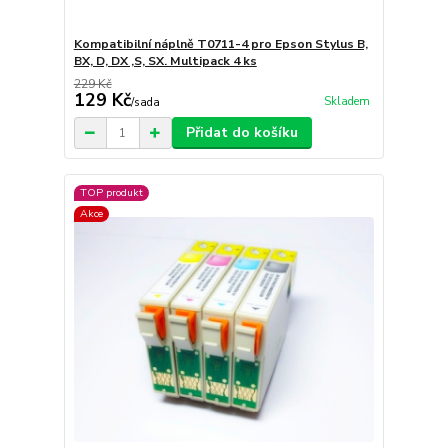
Kompatibilní náplně T0711-4 pro Epson Stylus B,
BX, D, DX ,S, SX. Multipack 4 ks
229 Kč
129 Kč
Skladem
/
sada
Přidat do košíku
TOP produkt
Akce