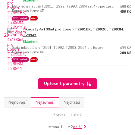
Skladem
Nekonečné náplně T2991, T2992, T2993, 2994 set 4ks pro Epson
599 Kč
Expression Home XP
459 Kč
TOP produkt
Akce
Inkousty 4x100ml pro Epson T2991BK, T2992C, T2993M,
2.
T2994Y
Skladem
Sada inkoustů pro T2991, T2992, T2993, 2994 pro Epson
499 Kč
Expression Home XP
269 Kč
TOP produkt
Akce
Upřesnit parametry
Nejnovější
Nejlevnější
Nejdražší
Zobrazuji 1-6 z 7
strana
z 2
další