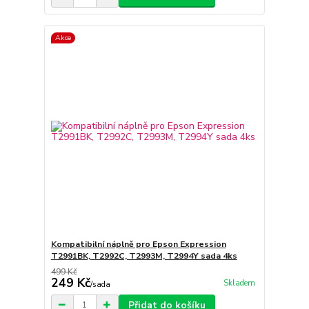
Akce
Kompatibilní náplně pro Epson Expression
T2991BK, T2992C, T2993M, T2994Y sada 4ks
499 Kč
249 Kč
Skladem
/
sada
Přidat do košíku