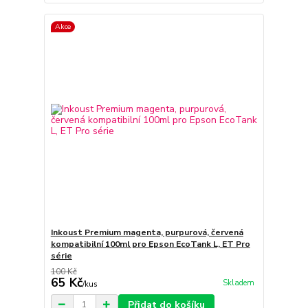
Akce
Inkoust Premium magenta, purpurová, červená
kompatibilní 100ml pro Epson EcoTank L, ET Pro
série
100 Kč
65 Kč
Skladem
/
kus
Přidat do košíku