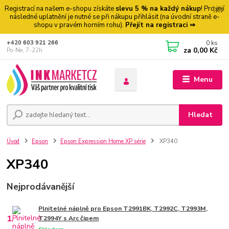
Registrací na našem e-shopu získáte
slevu 5 % na každý nákup
! Pro její
následné uplatnění je nutné se při nákupu přihlásit (na úvodní straně e-
shopu v pravém horním rohu).
Přejít na registraci ⇒
0
ks
+420 603 921 266
za
0,00 Kč
Po-Ne, 7-22h
Menu
Hledat
Úvod
Epson
Epson Expression Home XP série
XP340
XP340
Nejprodávanější
Plnitelné náplně pro Epson T2991BK, T2992C, T2993M,
1.
T2994Y s Arc čipem