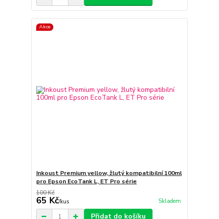
Akce
Inkoust Premium yellow, žlutý kompatibilní 100ml
pro Epson EcoTank L, ET Pro série
100 Kč
65 Kč
Skladem
/
kus
Přidat do košíku