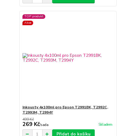
TOP produkt
Akce
Inkousty 4x100ml pro Epson T2991BK, T2992C,
T2993M, T2994Y
499 Kč
269 Kč
Skladem
/
sada
Přidat do košíku