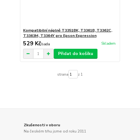
Kompatibilní náplně T3351BK, T3361B, T3362C,
T3363M, T3364Y pro Epson Expression
529 Kč
Skladem
/
sada
Přidat do košíku
strana
z 1
Zkušenosti v oboru
Na českém trhu jsme od roku 2011