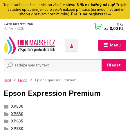
Registrací na našem e-shopu získáte
slevu 5 % na každý nákup
! Pro její
následné uplatnění je nutné se při nákupu přihlásit (na úvodní straně e-
shopu v pravém horním rohu).
Přejít na registraci ⇒
0
ks
+420 603 921 266
za
0,00 Kč
Po-Ne, 7-22h
Menu
Hledat
Úvod
Epson
Epson Expression Premium
Epson Expression Premium
XP530
XP630
XP635
XP830