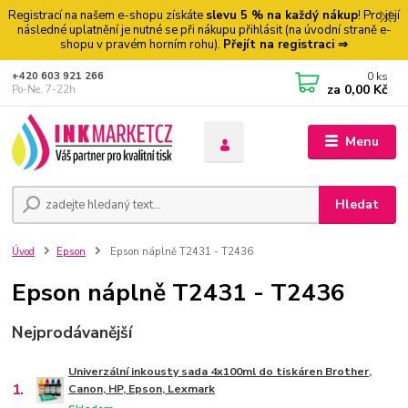
Registrací na našem e-shopu získáte
slevu 5 % na každý nákup
! Pro její
následné uplatnění je nutné se při nákupu přihlásit (na úvodní straně e-
shopu v pravém horním rohu).
Přejít na registraci ⇒
0
ks
+420 603 921 266
za
0,00 Kč
Po-Ne, 7-22h
Menu
Hledat
Úvod
Epson
Epson náplně T2431 - T2436
Epson náplně T2431 - T2436
Nejprodávanější
Univerzální inkousty sada 4x100ml do tiskáren Brother,
1.
Canon, HP, Epson, Lexmark