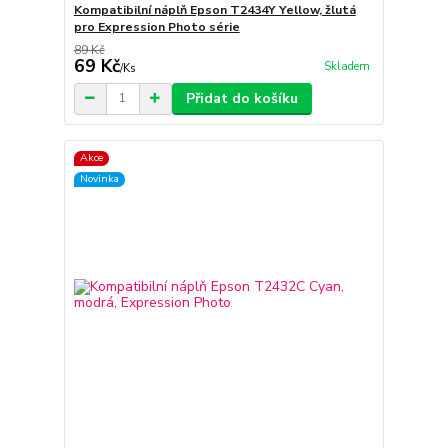
Kompatibilní náplň Epson T2434Y Yellow, žlutá
pro Expression Photo série
89 Kč
69 Kč
Skladem
/
Ks
Přidat do košíku
Akce
Novinka