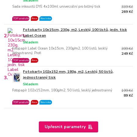
Skladem
Sada inkoustů DYE 4x100ml univerzální pro běžný tisk
339 Kč
269 Kč
TOP produkt
Akce
Novinka
Fotokarty 10x15cm, 230g, m2, Lesklý, 100 listů, jedn. tisk
2.
Label Ocean
Skladem
Fotopapír Label Ocean 10x15cm, 230g/m2, 100 listů, lesklý
399 Kč
jednostranný, Profi
249 Kč
TOP produkt
Akce
Fotokarty 102x152 mm, 180g, m2, Lesklý, 50 listů,
3.
jednostranný tisk
Skladem
Fotopapír 102x152mm, 180g/m2, 50 listů, lesklý jednostranný
199 Kč
89 Kč
TOP produkt
Akce
Novinka
Upřesnit parametry