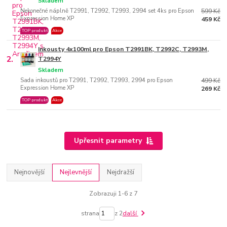
Skladem
Nekonečné náplně T2991, T2992, T2993, 2994 set 4ks pro Epson
599 Kč
Expression Home XP
459 Kč
TOP produkt
Akce
Inkousty 4x100ml pro Epson T2991BK, T2992C, T2993M,
2.
T2994Y
Skladem
Sada inkoustů pro T2991, T2992, T2993, 2994 pro Epson
499 Kč
Expression Home XP
269 Kč
TOP produkt
Akce
Upřesnit parametry
Nejnovější
Nejlevnější
Nejdražší
Zobrazuji 1-6 z 7
strana
z 2
další