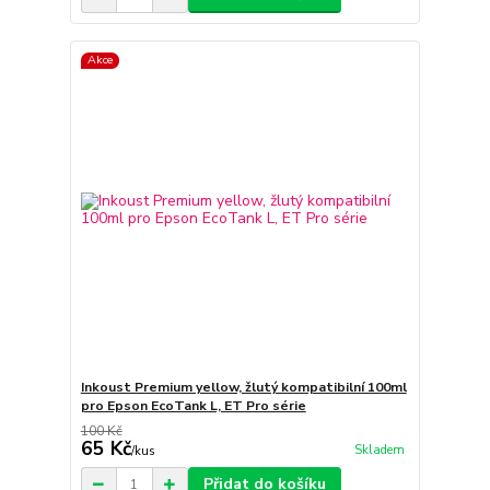
Akce
Inkoust Premium yellow, žlutý kompatibilní 100ml
pro Epson EcoTank L, ET Pro série
100 Kč
65 Kč
Skladem
/
kus
Přidat do košíku