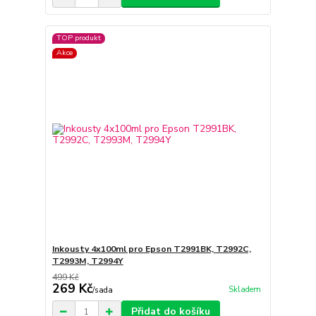
TOP produkt
Akce
Inkousty 4x100ml pro Epson T2991BK, T2992C,
T2993M, T2994Y
499 Kč
269 Kč
Skladem
/
sada
Přidat do košíku