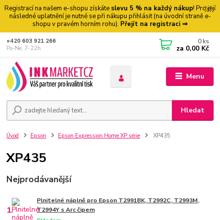
Registrací na našem e-shopu získáte
slevu 5 % na každý nákup
! Pro její
následné uplatnění je nutné se při nákupu přihlásit (na úvodní straně e-
shopu v pravém horním rohu).
Přejít na registraci ⇒
0
ks
+420 603 921 266
za
0,00 Kč
Po-Ne, 7-22h
Menu
Hledat
Úvod
Epson
Epson Expression Home XP série
XP435
XP435
Nejprodávanější
Plnitelné náplně pro Epson T2991BK, T2992C, T2993M,
1.
T2994Y s Arc čipem