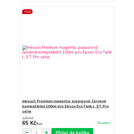
Akce
Inkoust Premium magenta, purpurová, červená
kompatibilní 100ml pro Epson EcoTank L, ET Pro
série
100 Kč
65 Kč
Skladem
/
kus
Přidat do košíku