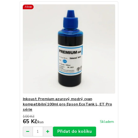
Akce
Inkoust Premium azurový, modrý, cyan
kompatibilní 100ml pro Epson EcoTank L, ET Pro
série
100 Kč
65 Kč
Skladem
/
kus
Přidat do košíku