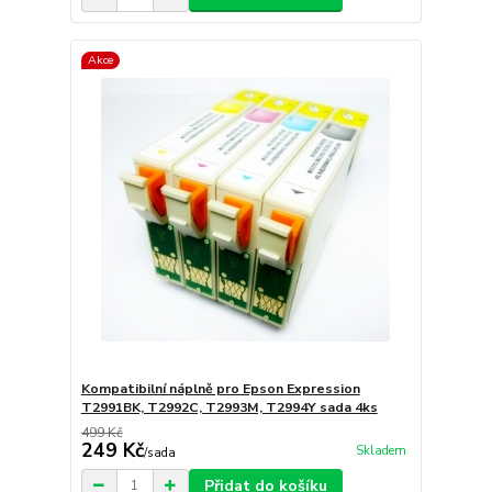
Akce
Kompatibilní náplně pro Epson Expression
T2991BK, T2992C, T2993M, T2994Y sada 4ks
499 Kč
249 Kč
Skladem
/
sada
Přidat do košíku