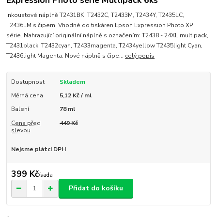
Expression Photo série Multipack 6ks
Inkoustové náplně T2431BK, T2432C, T2433M, T2434Y, T2435LC,
T2436LM s čipem. Vhodné do tiskáren Epson Expression Photo XP
série. Nahrazující originální náplně s označením: T2438 - 24XL multipack,
T2431black, T2432cyan, T2433magenta, T2434yellow T2435light Cyan,
T2436light Magenta. Nové náplně s čipe...
celý popis
Dostupnost
Skladem
Měrná cena
5,12 Kč / ml
Balení
78 ml
Cena před
449 Kč
slevou
Nejsme plátci DPH
399 Kč
/
sada
Přidat do košíku