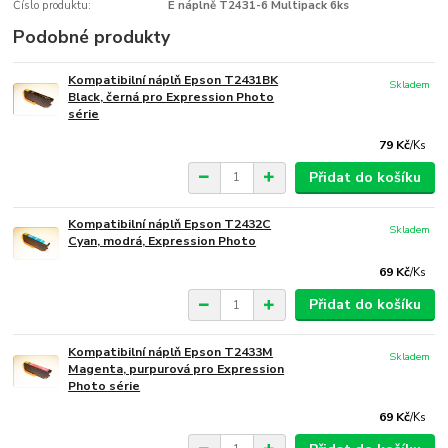
Číslo produktu:
E náplně T2431-6 Multipack 6ks
Podobné produkty
Kompatibilní náplň Epson T2431BK
Skladem
Black, černá pro Expression Photo
série
79 Kč
/
Ks
Přidat do košíku
Kompatibilní náplň Epson T2432C
Skladem
Cyan, modrá, Expression Photo
69 Kč
/
Ks
Přidat do košíku
Kompatibilní náplň Epson T2433M
Skladem
Magenta, purpurová pro Expression
Photo série
69 Kč
/
Ks