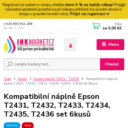
Registrací na našem e-shopu získáte
slevu 5 % na každý nákup
! Pro její
následné uplatnění je nutné se při nákupu přihlásit (na úvodní straně e-
shopu v pravém horním rohu).
Přejít na registraci ⇒
0
ks
+420 603 921 266
za
0,00 Kč
Po-Ne, 7-22h
Menu
Hledat
Úvod
Epson
Epson náplně T2431 - T2436
Kompatibilní náplně
Epson T2431, T2432, T2433, T2434, T2435, T2436 set 6kusů
Kompatibilní náplně Epson
T2431, T2432, T2433, T2434,
T2435, T2436 set 6kusů
Novinka
Akce