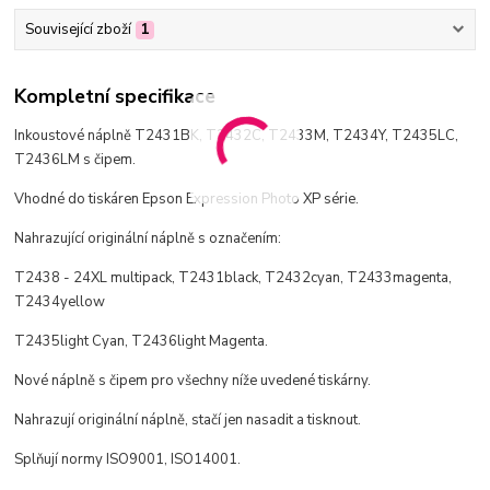
Související zboží
1
Kompletní specifikace
Inkoustové náplně T2431BK, T2432C, T2433M, T2434Y, T2435LC,
T2436LM s čipem.
Vhodné do tiskáren Epson Expression Photo XP série.
Nahrazující originální náplně s označením:
T2438 - 24XL multipack, T2431black, T2432cyan, T2433magenta,
T2434yellow
T2435light Cyan, T2436light Magenta.
Nové náplně s čipem pro všechny níže uvedené tiskárny.
Nahrazují originální náplně, stačí jen nasadit a tisknout.
Splňují normy ISO9001, ISO14001.