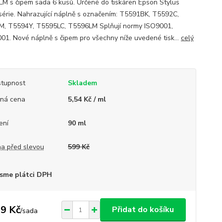
M s čipem sada 6 kusů. Určené do tiskáren Epson Stylus
série. Nahrazující náplně s označením: T5591BK, T5592C,
, T5594Y, T5595LC, T5596LM Splňují normy ISO9001,
01. Nové náplně s čipem pro všechny níže uvedené tisk...
celý
tupnost
Skladem
ná cena
5,54 Kč / ml
ení
90 ml
a před slevou
599 Kč
sme plátci DPH
9 Kč
Přidat do košíku
/
sada