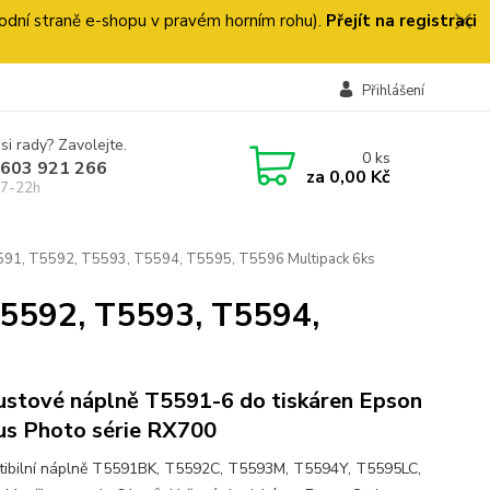
 úvodní straně e-shopu v pravém horním rohu).
Přejít na registraci
Přihlášení
si rady? Zavolejte.
0
ks
 603 921 266
za
0,00 Kč
 7-22h
591, T5592, T5593, T5594, T5595, T5596 Multipack 6ks
T5592, T5593, T5594,
ustové náplně T5591-6 do tiskáren Epson
us Photo série RX700
ibilní náplně T5591BK, T5592C, T5593M, T5594Y, T5595LC,