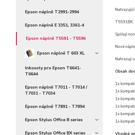
Nahrazující
Epson náplně T2991-2994
T5591BK, 
Epson náplně E 3351, 3361-4
Splňují no
Epson náplně T5591 - T5596
Nové náplně
Epson náplně T 603 XL
Nahrazují or
Inkousty pro Epson T6641-
Obsah do
T6644
1x kompati
Epson náplně T7011 - T7014 /
1x
kompati
T7031 - T7034
1x
kompati
Epson náplně T7891 - T7894
1x
kompati
1x
kompati
Epson Stylus Office B series
1x
kompati
Epson Stylus Office BX series
Vhodné pro