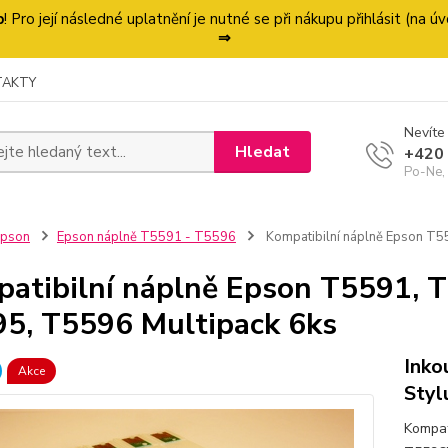
p
! Pro její následné uplatnění je nutné se při nákupu přihlásit (na
⇒
TAKTY
Nevíte 
Hledat
+420
Po-Ne,
Epson
Epson náplně T5591 - T5596
Kompatibilní náplně Epson T5
atibilní náplně Epson T5591, 
5, T5596 Multipack 6ks
Inko
Akce
Styl
Kompat