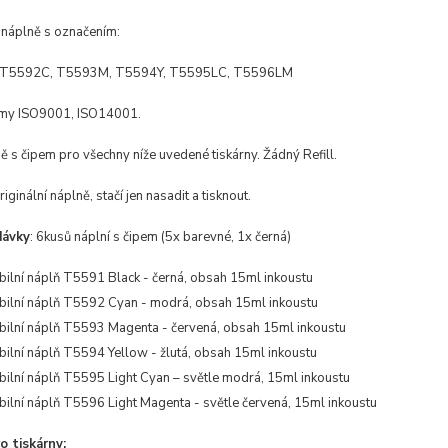
 náplně s označením:
T5592C, T5593M, T5594Y, T5595LC, T5596LM
rmy ISO9001, ISO14001.
 s čipem pro všechny níže uvedené tiskárny. Žádný Refill.
iginální náplně, stačí jen nasadit a tisknout.
dávky
: 6kusů náplní s čipem (5x barevné, 1x černá)
bilní náplň T5591 Black - černá, obsah 15ml inkoustu
bilní náplň
T5592 Cyan - modrá, obsah 15ml inkoustu
bilní náplň
T5593 Magenta - červená, obsah 15ml inkoustu
bilní náplň
T5594 Yellow - žlutá, obsah 15ml inkoustu
bilní náplň
T5595 Light Cyan – světle modrá, 15ml inkoustu
bilní náplň
T5596 Light Magenta - světle červená, 15ml inkoustu
 tiskárny: