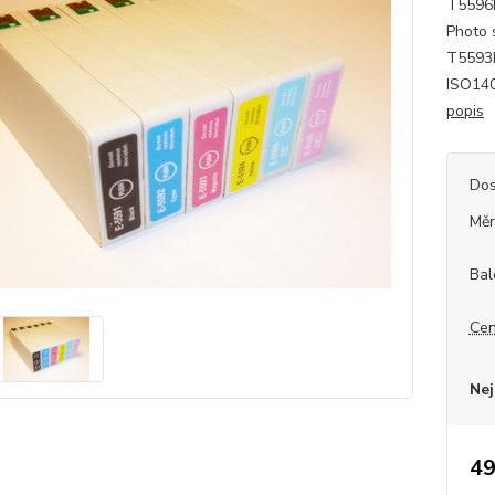
T5596L
Photo 
T5593M
ISO140
popis
Dos
Měr
Bal
Cen
Nej
49