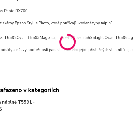
lus Photo RX700
 tiskárny Epson Stylus Photo, které používají uvedené typy náplní:
k, T5592Cyan, T5593Magenta, T5594Yellow, T5595Light Cyan, T5596Lig
dukty a názvy společností jsou vlastnictvím jejich příslušných vlastníků a js
zařazeno v kategoriích
 náplně T5591 -
6