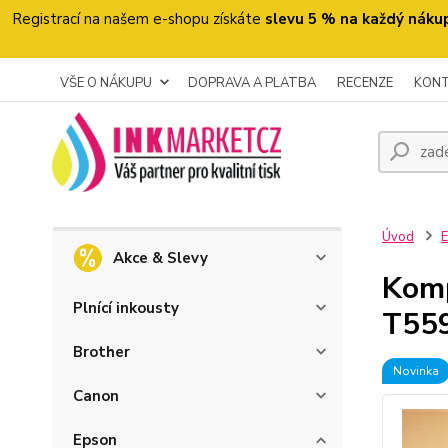
Registrací na našem e-shopu získáte
slevu 5 % na každý náku
VŠE O NÁKUPU
DOPRAVA A PLATBA
RECENZE
KON
Úvod
Akce & Slevy
Komp
Plnící inkousty
T559
Brother
Novinka
Canon
Epson