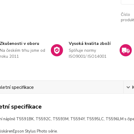
Číslo
produkt
Zkušenosti v oboru
Vysoká kvalita zboží
Na českém trhu jsme od
Splňuje normy
roku 2011
ISO9001/ ISO14001
etní specifikace
tní specifikace
lní náplně T5591BK, T5592C, T5593M, T5594Y, T5595LC, T5596LM s čipe
tiskáren
Epson Stylus Photo série.