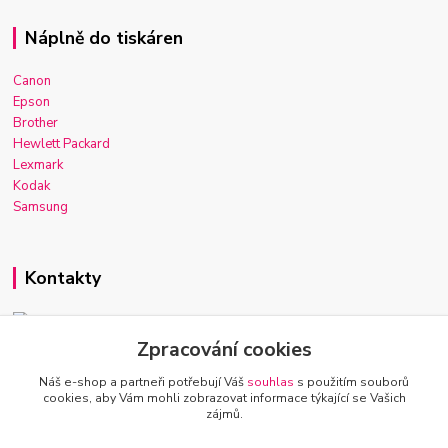
Náplně do tiskáren
Canon
Epson
Brother
Hewlett Packard
Lexmark
Kodak
Samsung
Kontakty
Zpracování cookies
Josef Macek
+420 603 921 266
Náš e-shop a partneři potřebují Váš
souhlas
s použitím souborů
Po-Ne, 7-22h
cookies, aby Vám mohli zobrazovat informace týkající se Vašich
zájmů.
info@inkmarket.cz