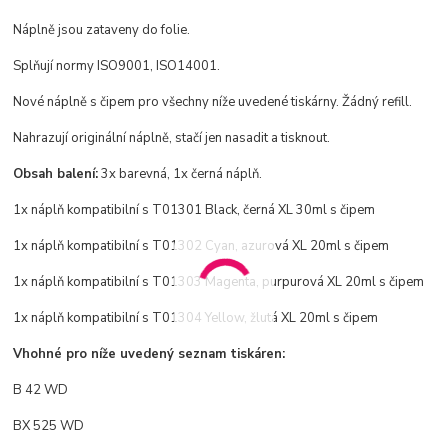
Náplně jsou zataveny do folie.
Splňují normy ISO9001, ISO14001.
Nové náplně s čipem pro všechny níže uvedené tiskárny. Žádný refill.
Nahrazují originální náplně, stačí jen nasadit a tisknout.
Obsah balení:
3x barevná, 1x černá náplň.
1x náplň kompatibilní s T01301
Black,
černá XL 30ml s čipem
1x
náplň
kompatibilní s T01302
Cyan,
azurová XL 20ml s čipem
1x
náplň
kompatibilní s T01303
Magenta,
purpurová XL 20ml s čipem
1x
náplň
kompatibilní s T01304
Yellow,
žlutá XL 20ml s čipem
Vhohné pro níže uvedený seznam tiskáren:
B 42 WD
BX 525 WD