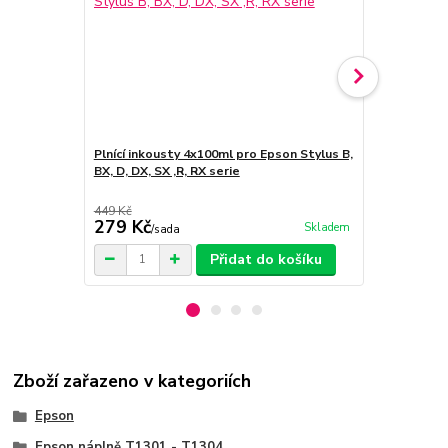
Plnící inkousty 4x100ml pro Epson Stylus B,
Silikonová z
BX, D, DX, SX ,R, RX serie
otvoru nápln
449 Kč
9 Kč
279 Kč
5 Kč
Skladem
/
sada
/
ks
Přidat do košíku
Zboží zařazeno v kategoriích
Epson
Epson náplně T1301 - T1304