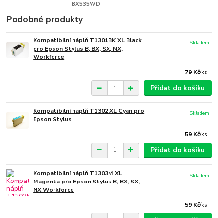
BX535WD
Podobné produkty
Kompatibilní náplň T1301BK XL Black
Skladem
pro Epson Stylus B, BX, SX, NX,
Workforce
79 Kč
/
ks
Přidat do košíku
Kompatibilní náplň T1302 XL Cyan pro
Skladem
Epson Stylus
59 Kč
/
ks
Přidat do košíku
Kompatibilní náplň T1303M XL
Skladem
Magenta pro Epson Stylus B, BX, SX,
NX Workforce
59 Kč
/
ks