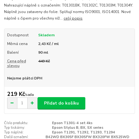
Nahrazující náplně s označením: T01301BK, T01302C, T01303M, T01304Y.
Náplně jsou zataveny do folie. Splňují normy ISO9001, ISO14001. Nové
náplně s čipem pro všechny níž...
celý popis
Dostupnost
Skladem
Měrná cena
2,43 Kč / ml
Balení
90 ml
Cena před
449 Kč
slevou
Nejsme plátci DPH
219 Kč
/
sada
Přidat do košíku
Číslo produktu:
Epson T1301-4 set 4ks
Typ tiskárny:
Epson Stylus B, BX, SX series
Typ náplně:
Epson T1291, T1292, T1293, T1294
Další označení:
B42WD BX305F BX305FW BX320FW BX525WD