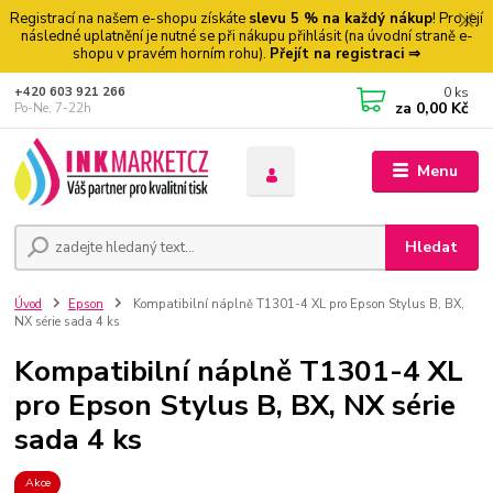
Registrací na našem e-shopu získáte
slevu 5 % na každý nákup
! Pro její
následné uplatnění je nutné se při nákupu přihlásit (na úvodní straně e-
shopu v pravém horním rohu).
Přejít na registraci ⇒
0
ks
+420 603 921 266
za
0,00 Kč
Po-Ne, 7-22h
Menu
Hledat
Úvod
Epson
Kompatibilní náplně T1301-4 XL pro Epson Stylus B, BX,
NX série sada 4 ks
Kompatibilní náplně T1301-4 XL
pro Epson Stylus B, BX, NX série
sada 4 ks
Akce