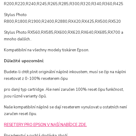
R200,R220,R240,R245,R265,R285,R300,R320,R340,R360,R425
Stylus Photo
R800,R1800,R1900,R2400,R2880,RX420,RX425,RX500,RX520
Stylus Photo RX560,RX585,RX600,RX620,RX640,RX685,RX700 a
mnoho dalších..
Kompatibilní na všechny modely tiskáren Epson.
Důležité upozornění:
Budete-li chtít plnit originální náplně inkoustem, musí se čip na náplni
resetovat z 0-100% reseterem čipu
pro daný typ cartridge. Ale není zaručen 100% reset čipu funkčnost,
jsou různé varianty čipů.
Naše kompatibilní náplně se dají reseterem vynulovat u ostatních není
zaručen reset čipu.
RESETERY PRO EPSON V NAŠÍ NABÍDCE ZDE.
Poradenství a rychlá dodávka zboží.