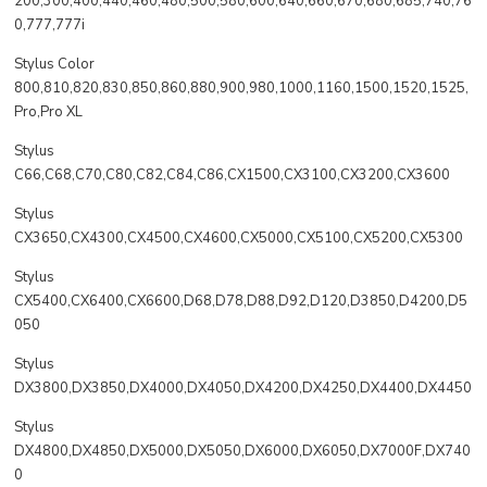
200,300,400,440,460,480,500,580,600,640,660,670,680,685,740,76
0,777,777i
Stylus Color
800,810,820,830,850,860,880,900,980,1000,1160,1500,1520,1525,
Pro,Pro XL
Stylus
C66,C68,C70,C80,C82,C84,C86,CX1500,CX3100,CX3200,CX3600
Stylus
CX3650,CX4300,CX4500,CX4600,CX5000,CX5100,CX5200,CX5300
Stylus
CX5400,CX6400,CX6600,D68,D78,D88,D92,D120,D3850,D4200,D5
050
Stylus
DX3800,DX3850,DX4000,DX4050,DX4200,DX4250,DX4400,DX4450
Stylus
DX4800,DX4850,DX5000,DX5050,DX6000,DX6050,DX7000F,DX740
0