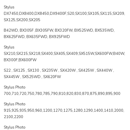
Stylus
DX7450,DX8400,DX8450,DX9400F,S20,SX100,SX105,SX115,SX209,
SX125,SX200,SX205
B42WD, BX305F ,BX305FW, BX320FW, BX525WD, BX535WD,
BX625FWD, BX635FWD, BX925FWD
Stylus
SX210,SX215,SX218,SX400,SX405,SX409,SX515W,SX600FW,B40W,
BX300F,BX600FW
S22 , SX125 , SX130 , SX235W , SX420W , SX425W , SX440W ,
SX445W , SX525WD , SX620FW
Stylus Photo
700,710,720,750,780,785,790,810,820,830,870,875,890,895,900
Stylus Photo
915,925,935,950,960,1200,1270,1275,1280,1290,1400,1410,2000,
2100,2200
Stylus Photo