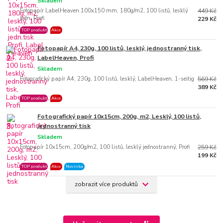
Skladem
Fotopapír LabelHeaven 100x150 mm, 180g/m2, 100 listů, lesklý
449 Kč
jedn, Profi
229 Kč
TOP produkt
Akce
Fotopapír A4, 230g, 100 listů, lesklý, jednostranný tisk,
2.
LabelHeaven, Profi
Skladem
Fotografický papír A4, 230g, 100 listů, lesklý, LabelHeaven, 1-seitig
569 Kč
389 Kč
TOP produkt
Akce
Fotografický papír 10x15cm, 200g, m2, Lesklý, 100 listů,
3.
jednostranný tisk
Skladem
Fotopapír 10x15cm, 200g/m2, 100 listů, lesklý jednostranný, Profi
259 Kč
199 Kč
TOP produkt
Akce
Novinka
zobrazit více produktů