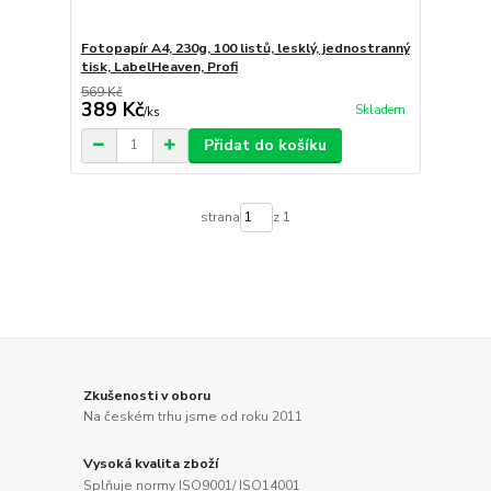
Fotopapír A4, 230g, 100 listů, lesklý, jednostranný
tisk, LabelHeaven, Profi
569 Kč
389 Kč
Skladem
/
ks
Přidat do košíku
strana
z 1
Zkušenosti v oboru
Na českém trhu jsme od roku 2011
Vysoká kvalita zboží
Splňuje normy ISO9001/ ISO14001