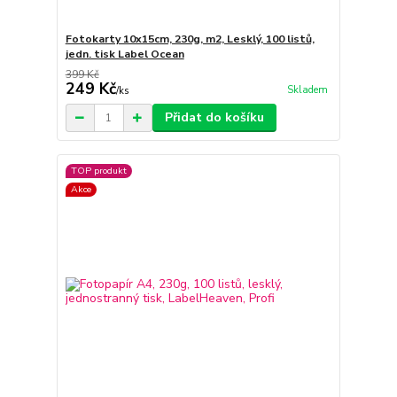
Fotokarty 10x15cm, 230g, m2, Lesklý, 100 listů,
jedn. tisk Label Ocean
399 Kč
249 Kč
Skladem
/
ks
Přidat do košíku
TOP produkt
Akce