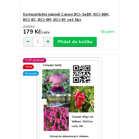
Kompatibílní náplně Canon BCI-3eBK, BCI-6BK,
BCI-6C, BCI-6M, BCI-6Y set 5ks
229 Kč
179 Kč
Skladem
/
sada
Přidat do košíku
TOP produkt
Akce
Novinka