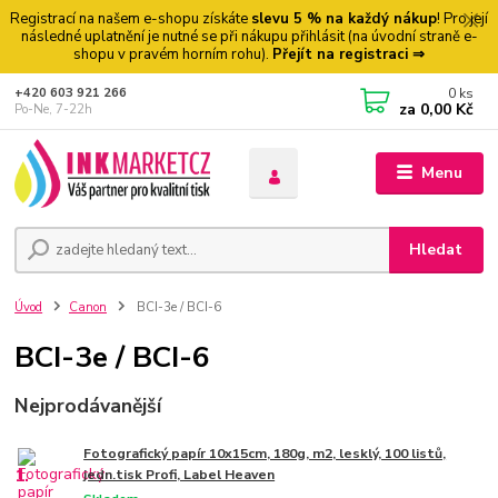
Registrací na našem e-shopu získáte
slevu 5 % na každý nákup
! Pro její
následné uplatnění je nutné se při nákupu přihlásit (na úvodní straně e-
shopu v pravém horním rohu).
Přejít na registraci ⇒
0
ks
+420 603 921 266
za
0,00 Kč
Po-Ne, 7-22h
Menu
Hledat
Úvod
Canon
BCI-3e / BCI-6
BCI-3e / BCI-6
Nejprodávanější
Fotografický papír 10x15cm, 180g, m2, lesklý, 100 listů,
1.
jedn.tisk Profi, Label Heaven