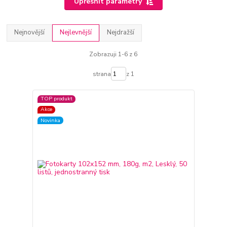
Upřesnit parametry
Nejnovější
Nejlevnější
Nejdražší
Zobrazuji 1-6 z 6
strana
z 1
TOP produkt
Akce
Novinka