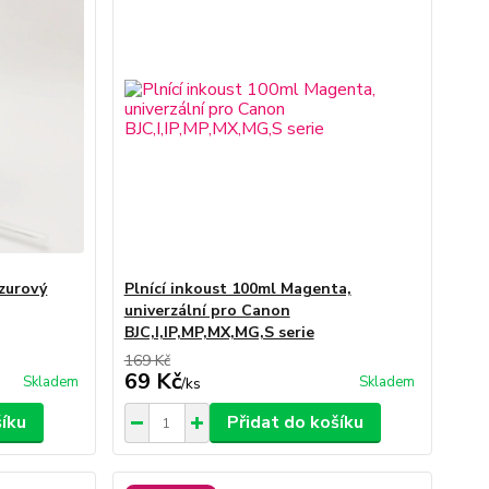
azurový
Plnící inkoust 100ml Magenta,
univerzální pro Canon
BJC,I,IP,MP,MX,MG,S serie
169 Kč
69 Kč
Skladem
Skladem
/
ks
šíku
Přidat do košíku