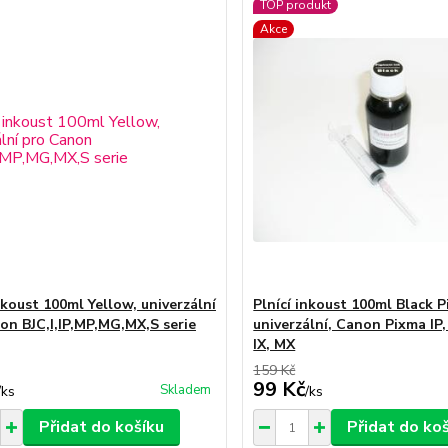
TOP produkt
Akce
nkoust 100ml Yellow, univerzální
Plnící inkoust 100ml Black 
on BJC,I,IP,MP,MG,MX,S serie
univerzální, Canon Pixma IP
IX, MX
159 Kč
99 Kč
Skladem
/
ks
/
ks
Přidat do košíku
Přidat do ko