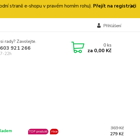
 úvodní straně e-shopu v pravém horním rohu).
Přejít na registraci
Přihlášení
si rady? Zavolejte.
0
ks
 603 921 266
za
0,00 Kč
 7-22h
369 Kč
ladem
TOP produkt
Akce
279 Kč