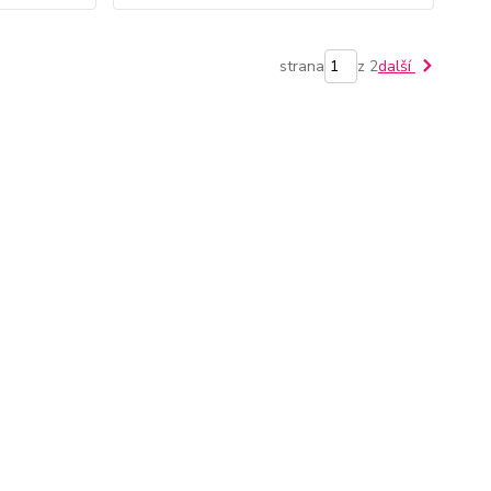
strana
z 2
další