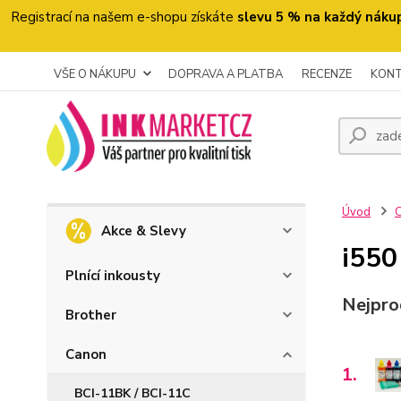
Registrací na našem e-shopu získáte
slevu 5 % na každý náku
VŠE O NÁKUPU
DOPRAVA A PLATBA
RECENZE
KON
Úvod
Akce & Slevy
i550
Plnící inkousty
Nejpro
Brother
Canon
1.
BCI-11BK / BCI-11C