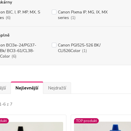
skárny
n BJC, I, IP, MP, MX, S
Canon Pixma IP, MG, IX, MX
ies
(6)
series
(1)
áplně
on BCI3e-24/PG37-
Canon PGI525-526 BK/
Bk/ BCI3-61/CL38-
CLI526Color
(1)
Color
(6)
jší
Nejlevnější
Nejdražší
1-6 z 7
dukt
TOP produkt