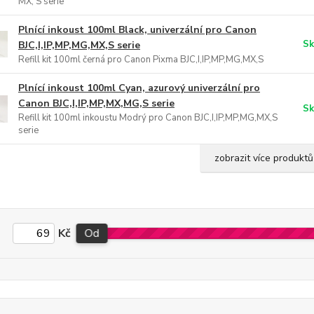
MX, S serie
Plnící inkoust 100ml Black, univerzální pro Canon
Sk
BJC,I,IP,MP,MG,MX,S serie
Refill kit 100ml černá pro Canon Pixma BJC,I,IP,MP,MG,MX,S
Plnící inkoust 100ml Cyan, azurový univerzální pro
Canon BJC,I,IP,MP,MX,MG,S serie
Sk
Refill kit 100ml inkoustu Modrý pro Canon BJC,I,IP,MP,MG,MX,S
serie
zobrazit více produktů
Kč
Od