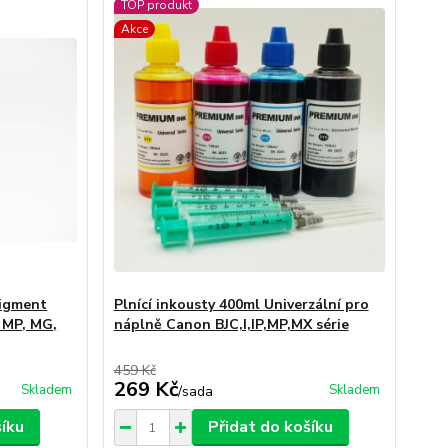
TOP produkt
Akce
Pigment
Plnící inkousty 400ml Univerzální pro
, MP, MG,
náplně Canon BJC,I,IP,MP,MX série
459 Kč
269 Kč
Skladem
Skladem
/
sada
šíku
Přidat do košíku