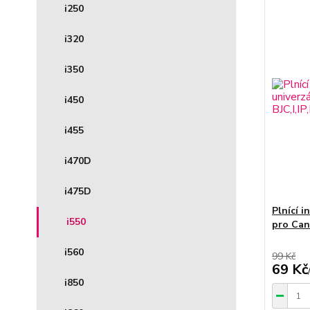
i250
i320
i350
i450
i455
i470D
i475D
Plnící i
i550
pro Can
i560
99 Kč
69 Kč
i850