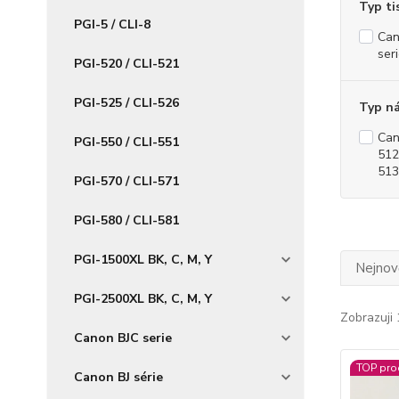
Typ ti
PGI-5 / CLI-8
Cano
ser
PGI-520 / CLI-521
PGI-525 / CLI-526
Typ n
Can
PGI-550 / CLI-551
512
513
PGI-570 / CLI-571
PGI-580 / CLI-581
PGI-1500XL BK, C, M, Y
Nejnově
PGI-2500XL BK, C, M, Y
Zobrazuji 
Canon BJC serie
TOP pro
Canon BJ série