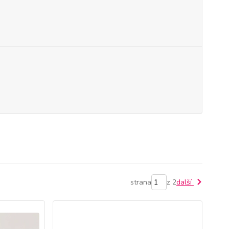
strana
z 2
další