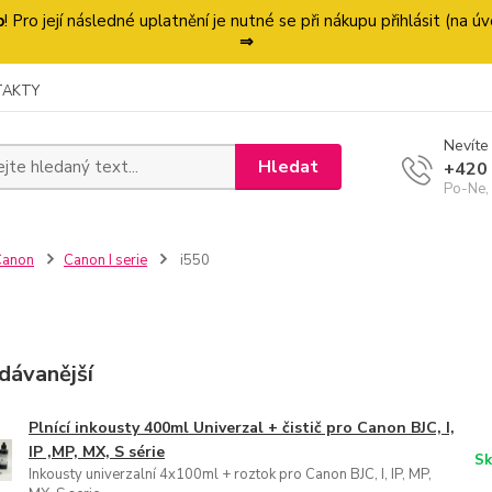
p
! Pro její následné uplatnění je nutné se při nákupu přihlásit (na
⇒
TAKTY
Nevíte 
Hledat
+420
Po-Ne,
Canon
Canon I serie
i550
dávanější
Plnící inkousty 400ml Univerzal + čistič pro Canon BJC, I,
IP ,MP, MX, S série
Sk
Inkousty univerzalní 4x100ml + roztok pro Canon BJC, I, IP, MP,