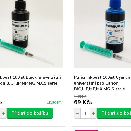
nkoust 100ml Black, univerzální
Plnící inkoust 100ml Cyan, 
on BJC,I,IP,MP,MG,MX,S serie
univerzální pro Canon
BJC,I,IP,MP,MX,MG,S serie
169 Kč
69 Kč
Skladem
/
ks
/
ks
Přidat do košíku
Přidat do ko