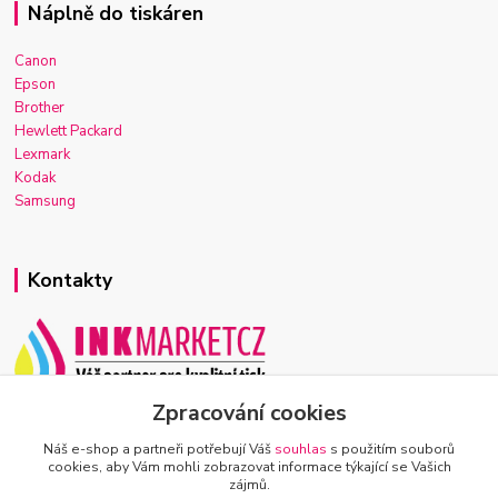
Náplně do tiskáren
Canon
Epson
Brother
Hewlett Packard
Lexmark
Kodak
Samsung
Kontakty
Zpracování cookies
Josef Macek
+420 603 921 266
Náš e-shop a partneři potřebují Váš
souhlas
s použitím souborů
Po-Ne, 7-22h
cookies, aby Vám mohli zobrazovat informace týkající se Vašich
zájmů.