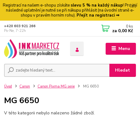
Registrací na našem e-shopu získáte
slevu 5 % na každý nákup
! Pro její
následné uplatnění je nutné se při nákupu přihlásit (na úvodní straně e-
shopu v pravém horním rohu).
Přejít na registraci ⇒
0
ks
+420 603 921 266
za
0,00 Kč
Po-Ne, 7-22h
Menu
Hledat
Úvod
Canon
Canon Pixma MG serie
MG 6650
MG 6650
V této kategorii nebylo nalezeno žádné zboží.