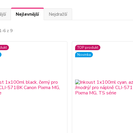
jší
Nejlevnější
Nejdražší
1-6 z 9
dukt
TOP produkt
Novinka