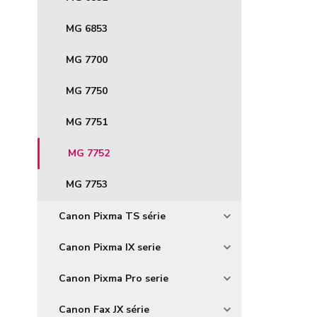
MG 6853
MG 7700
MG 7750
MG 7751
MG 7752
MG 7753
Canon Pixma TS série
Canon Pixma IX serie
Canon Pixma Pro serie
Canon Fax JX série