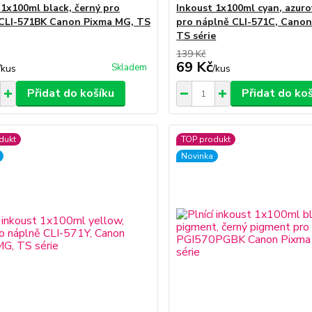
 1x100ml black, černý pro
Inkoust 1x100ml cyan, azuro
CLI-571BK Canon Pixma MG, TS
pro náplně CLI-571C, Cano
TS série
139 Kč
69 Kč
Skladem
/
kus
/
kus
Přidat do košíku
Přidat do ko
dukt
TOP produkt
Novinka