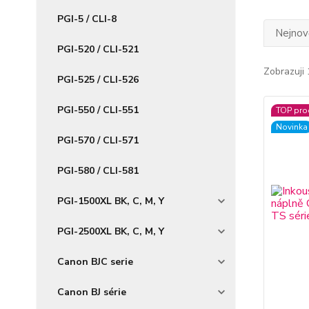
PGI-5 / CLI-8
Nejnově
PGI-520 / CLI-521
Zobrazuji 
PGI-525 / CLI-526
PGI-550 / CLI-551
TOP pro
Novinka
PGI-570 / CLI-571
PGI-580 / CLI-581
PGI-1500XL BK, C, M, Y
PGI-2500XL BK, C, M, Y
Canon BJC serie
Canon BJ série