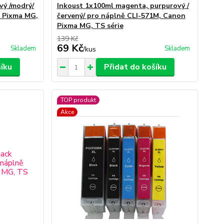
vý /modrý/
Inkoust 1x100ml magenta, purpurový /
n Pixma MG,
červený/ pro náplně CLI-571M, Canon
Pixma MG, TS série
139 Kč
69 Kč
Skladem
Skladem
/
kus
šíku
Přidat do košíku
TOP produkt
Akce