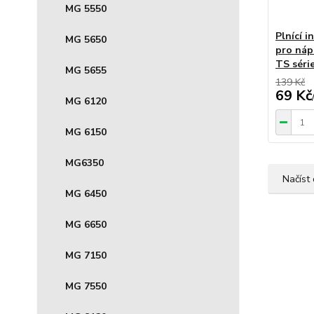
MG 5550
Plnící i
MG 5650
pro náp
TS séri
MG 5655
139 Kč
69 Kč
MG 6120
MG 6150
MG6350
Načíst 
MG 6450
MG 6650
MG 7150
MG 7550