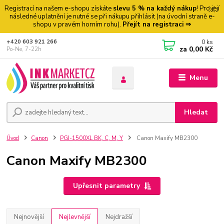
Registrací na našem e-shopu získáte
slevu 5 % na každý nákup
! Pro její
následné uplatnění je nutné se při nákupu přihlásit (na úvodní straně e-
shopu v pravém horním rohu).
Přejít na registraci ⇒
0
ks
+420 603 921 266
za
0,00 Kč
Po-Ne, 7-22h
Menu
Hledat
Úvod
Canon
PGI-1500XL BK, C, M, Y
Canon Maxify MB2300
Canon Maxify MB2300
Upřesnit parametry
Nejnovější
Nejlevnější
Nejdražší