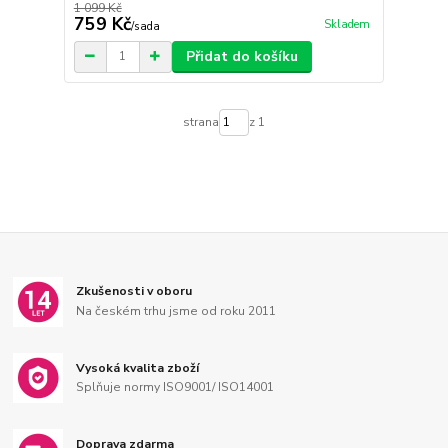
1 099 Kč
759 Kč
Skladem
/
sada
Přidat do košíku
strana
z 1
Zkušenosti v oboru
Na českém trhu jsme od roku 2011
Vysoká kvalita zboží
Splňuje normy ISO9001/ ISO14001
Doprava zdarma