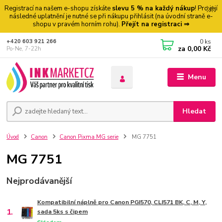
Registrací na našem e-shopu získáte
slevu 5 % na každý nákup
! Pro její
následné uplatnění je nutné se při nákupu přihlásit (na úvodní straně e-
shopu v pravém horním rohu).
Přejít na registraci ⇒
0
ks
+420 603 921 266
za
0,00 Kč
Po-Ne, 7-22h
Menu
Hledat
Úvod
Canon
Canon Pixma MG serie
MG 7751
MG 7751
Nejprodávanější
Kompatibilní náplně pro Canon PGI570, CLI571 BK, C, M, Y,
1.
sada 5ks s čipem