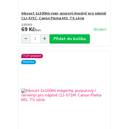
Inkoust 1x100ml cyan, azurový /modrý/ pro náplně
CLI-571C, Canon Pixma MG, TS série
139 Kč
69 Kč
Skladem
/
kus
Přidat do košíku
TOP produkt
Novinka