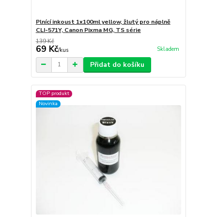
Plnící inkoust 1x100ml yellow, žlutý pro náplně
CLI-571Y, Canon Pixma MG, TS série
139 Kč
69 Kč
Skladem
/
kus
Přidat do košíku
TOP produkt
Novinka