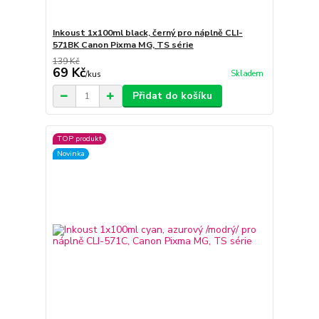
Inkoust 1x100ml black, černý pro náplně CLI-
571BK Canon Pixma MG, TS série
139 Kč
69 Kč
Skladem
/
kus
Přidat do košíku
TOP produkt
Novinka