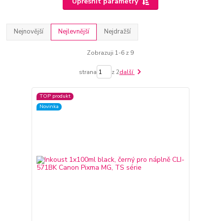
Upřesnit parametry
Nejnovější
Nejlevnější
Nejdražší
Zobrazuji 1-6 z 9
strana
z 2
další
TOP produkt
Novinka