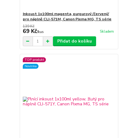
Inkoust 1x100ml magenta, purpurový /červený/
pro náplně CLI-571M, Canon Pixma MG, TS série
139 Kč
69 Kč
Skladem
/
kus
Přidat do košíku
TOP produkt
Novinka