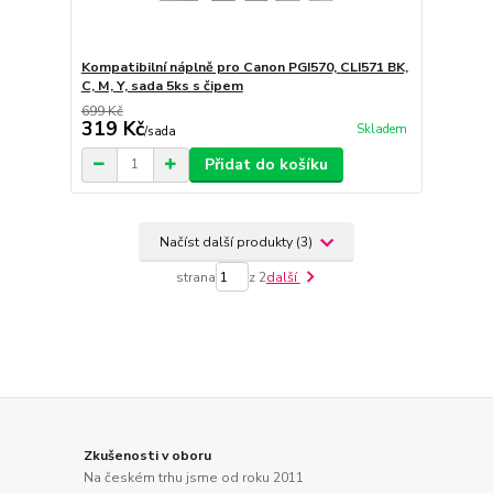
Kompatibilní náplně pro Canon PGI570, CLI571 BK,
C, M, Y, sada 5ks s čipem
699 Kč
319 Kč
Skladem
/
sada
Přidat do košíku
Načíst další produkty (3)
strana
z 2
další
Zkušenosti v oboru
Na českém trhu jsme od roku 2011