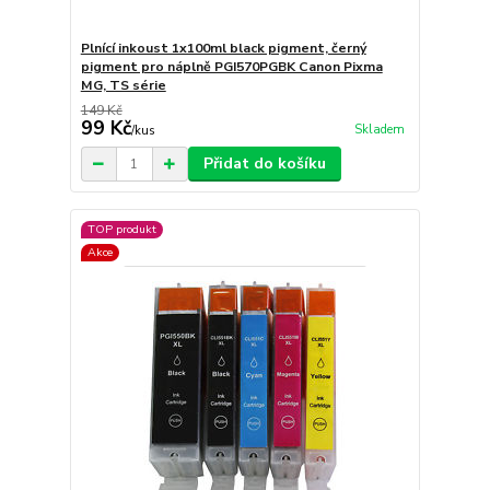
Plnící inkoust 1x100ml black pigment, černý
pigment pro náplně PGI570PGBK Canon Pixma
MG, TS série
149 Kč
99 Kč
Skladem
/
kus
Přidat do košíku
TOP produkt
Akce