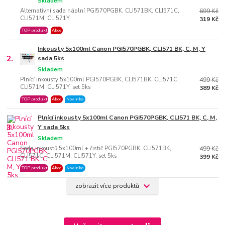
Skladem
Alternativní sada náplní PGI570PGBK, CLI571BK, CLI571C,
699 Kč
CLI571M, CLI571Y
319 Kč
TOP produkt
Akce
Inkousty 5x100ml Canon PGI570PGBK, CLI571 BK, C, M, Y
2.
sada 5ks
Skladem
Plnící inkousty 5x100ml PGI570PGBK, CLI571BK, CLI571C,
499 Kč
CLI571M, CLI571Y, set 5ks
389 Kč
TOP produkt
Akce
Novinka
Plnící inkousty 5x100ml Canon PGI570PGBK, CLI571 BK, C, M,
3.
Y sada 5ks
Skladem
Sada inkoustů 5x100ml + čistič PGI570PGBK, CLI571BK,
499 Kč
CLI571C, CLI571M, CLI571Y, set 5ks
399 Kč
TOP produkt
Akce
Novinka
zobrazit více produktů