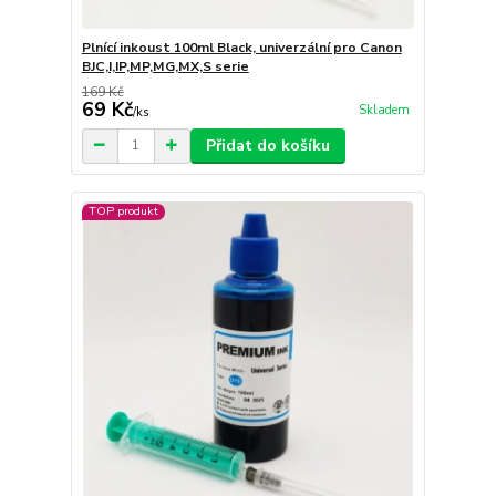
Plnící inkoust 100ml Black, univerzální pro Canon
BJC,I,IP,MP,MG,MX,S serie
169 Kč
69 Kč
Skladem
/
ks
Přidat do košíku
TOP produkt