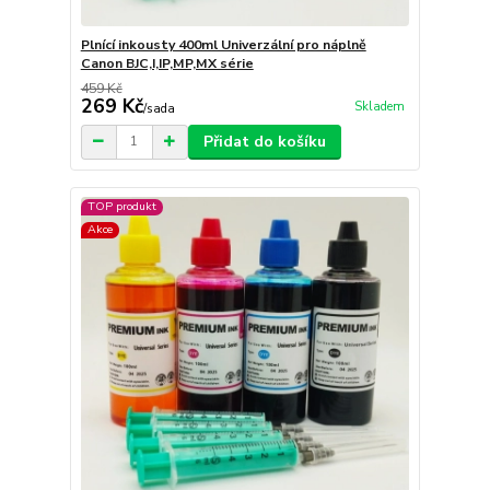
Plnící inkousty 400ml Univerzální pro náplně
Canon BJC,I,IP,MP,MX série
459 Kč
269 Kč
Skladem
/
sada
Přidat do košíku
TOP produkt
Akce