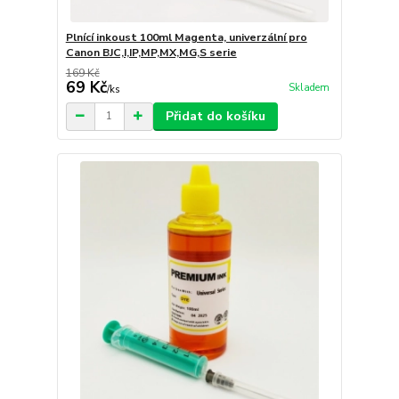
Plnící inkoust 100ml Magenta, univerzální pro
Canon BJC,I,IP,MP,MX,MG,S serie
169 Kč
69 Kč
Skladem
/
ks
Přidat do košíku