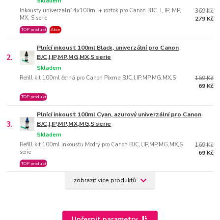
Skladem
Inkousty univerzalní 4x100ml + roztok pro Canon BJC, I, IP, MP,
369 Kč
MX, S serie
279 Kč
TOP produkt
Akce
Plnící inkoust 100ml Black, univerzální pro Canon
2.
BJC,I,IP,MP,MG,MX,S serie
Skladem
Refill kit 100ml černá pro Canon Pixma BJC,I,IP,MP,MG,MX,S
169 Kč
69 Kč
TOP produkt
Plnící inkoust 100ml Cyan, azurový univerzální pro Canon
3.
BJC,I,IP,MP,MX,MG,S serie
Skladem
Refill kit 100ml inkoustu Modrý pro Canon BJC,I,IP,MP,MG,MX,S
169 Kč
serie
69 Kč
TOP produkt
zobrazit více produktů
Upřesnit parametry