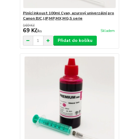
Plnící inkoust 100ml Cyan, azurový univerzální pro
Canon BJC,I,IP,MP,MX,MG,S serie
169 Kč
69 Kč
Skladem
/
ks
Přidat do košíku