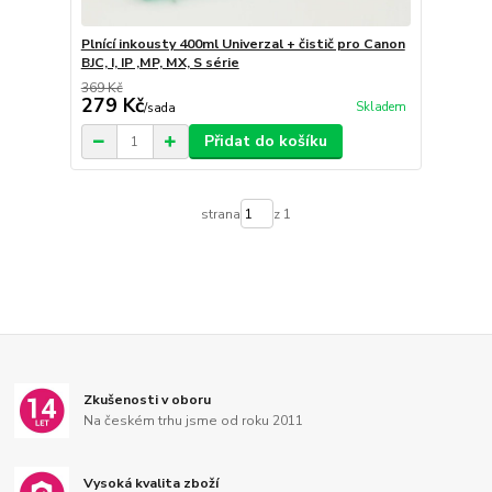
Plnící inkousty 400ml Univerzal + čistič pro Canon
BJC, I, IP ,MP, MX, S série
369 Kč
279 Kč
Skladem
/
sada
Přidat do košíku
strana
z 1
Zkušenosti v oboru
Na českém trhu jsme od roku 2011
Vysoká kvalita zboží