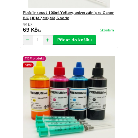
Plnící inkoust 100ml Yellow, univerzální pro Canon
BJC,I,IP,MP,MG,MX,S serie
99 Kč
69 Kč
Skladem
/
ks
Přidat do košíku
TOP produkt
Akce