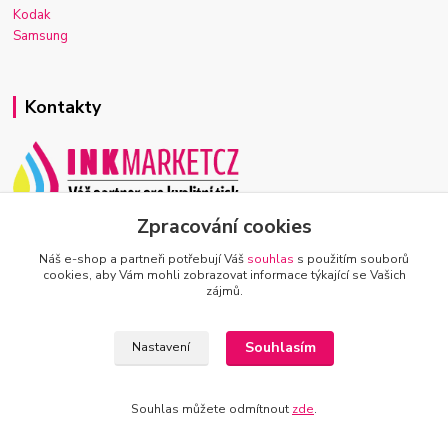
Kodak
Samsung
Kontakty
Zpracování cookies
Josef Macek
+420 603 921 266
Náš e-shop a partneři potřebují Váš
souhlas
s použitím souborů
Po-Ne, 7-22h
cookies, aby Vám mohli zobrazovat informace týkající se Vašich
zájmů.
info@inkmarket.cz
Souhlasím
Nastavení
Souhlas můžete odmítnout
zde
.
Vytvořeno na
Eshop-rychle.cz