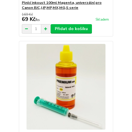
Plnící inkoust 100ml Magenta, univerzální pro
Canon BJC,I,IP,MP,MX,MG,S serie
169 Kč
69 Kč
Skladem
/
ks
Přidat do košíku