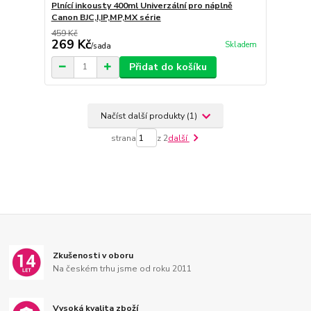
Plnící inkousty 400ml Univerzální pro náplně
Canon BJC,I,IP,MP,MX série
459 Kč
269 Kč
Skladem
/
sada
Přidat do košíku
Načíst další produkty (1)
strana
z 2
další
Zkušenosti v oboru
Na českém trhu jsme od roku 2011
Vysoká kvalita zboží