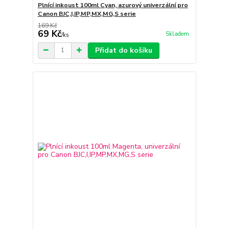
Plnící inkoust 100ml Cyan, azurový univerzální pro
Canon BJC,I,IP,MP,MX,MG,S serie
169 Kč
69 Kč
Skladem
/
ks
Přidat do košíku