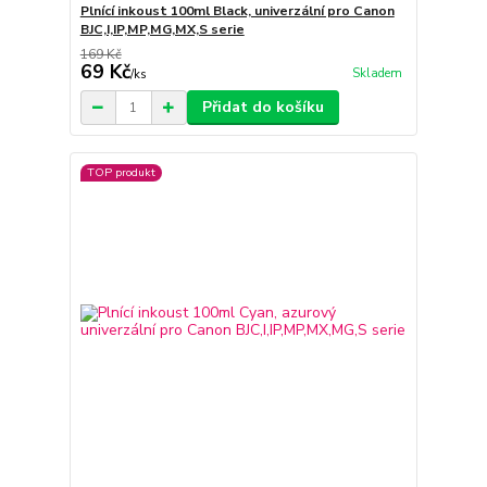
Plnící inkoust 100ml Black, univerzální pro Canon
BJC,I,IP,MP,MG,MX,S serie
169 Kč
69 Kč
Skladem
/
ks
Přidat do košíku
TOP produkt