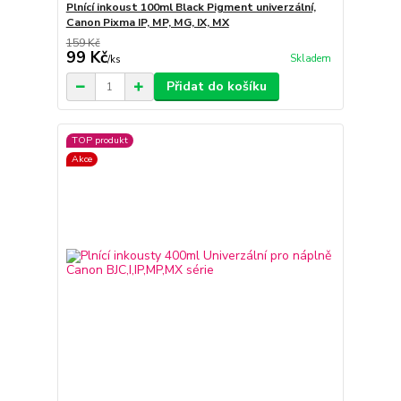
Plnící inkoust 100ml Black Pigment univerzální,
Canon Pixma IP, MP, MG, IX, MX
159 Kč
99 Kč
Skladem
/
ks
Přidat do košíku
TOP produkt
Akce