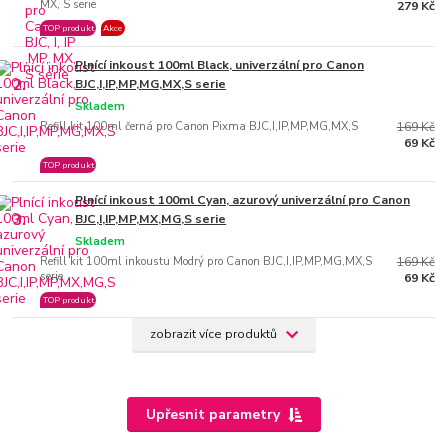
MX, S serie
279 Kč
TOP produkt
Akce
Plnící inkoust 100ml Black, univerzální pro Canon
2.
BJC,I,IP,MP,MG,MX,S serie
Skladem
Refill kit 100ml černá pro Canon Pixma BJC,I,IP,MP,MG,MX,S
169 Kč
69 Kč
TOP produkt
Plnící inkoust 100ml Cyan, azurový univerzální pro Canon
3.
BJC,I,IP,MP,MX,MG,S serie
Skladem
Refill kit 100ml inkoustu Modrý pro Canon BJC,I,IP,MP,MG,MX,S
169 Kč
serie
69 Kč
TOP produkt
zobrazit více produktů
Upřesnit parametry