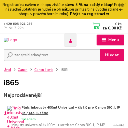
Registrací na našem e-shopu získáte
slevu 5 % na každý nákup
! Pro její
následné uplatnění je nutné se při nákupu přihlásit (na úvodní straně e-
shopu v pravém horním rohu).
Přejít na registraci ⇒
0
ks
+420 603 921 266
za
0,00 Kč
Po-Ne, 7-22h
Menu
Hledat
Úvod
Canon
Canon I serie
i865
i865
Nejprodávanější
Plnící inkousty 400ml Univerzal + čistič pro Canon BJC, I, IP
1.
,MP, MX, S série
Skladem
Inkousty univerzalní 4x100ml + roztok pro Canon BJC, I, IP, MP,
369 Kč