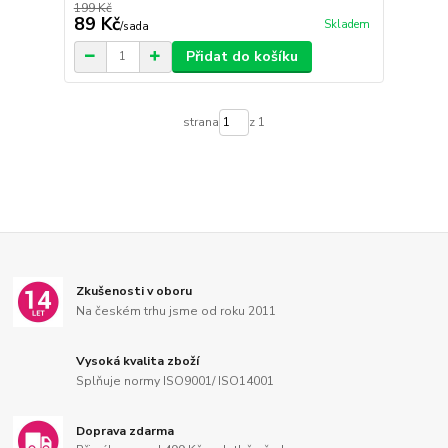
199 Kč
89 Kč
Skladem
/
sada
Přidat do košíku
strana
z 1
Zkušenosti v oboru
Na českém trhu jsme od roku 2011
Vysoká kvalita zboží
Splňuje normy ISO9001/ ISO14001
Doprava zdarma