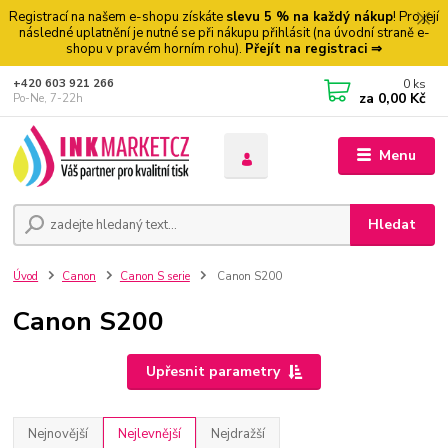
Registrací na našem e-shopu získáte
slevu 5 % na každý nákup
! Pro její
následné uplatnění je nutné se při nákupu přihlásit (na úvodní straně e-
shopu v pravém horním rohu).
Přejít na registraci ⇒
0
ks
+420 603 921 266
za
0,00 Kč
Po-Ne, 7-22h
Menu
Hledat
Úvod
Canon
Canon S serie
Canon S200
Canon S200
Upřesnit parametry
Nejnovější
Nejlevnější
Nejdražší