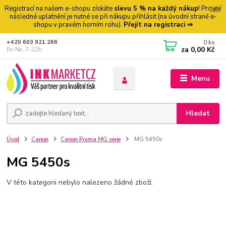
Registrací na našem e-shopu získáte
slevu 5 % na každý nákup
! Pro její
následné uplatnění je nutné se při nákupu přihlásit (na úvodní straně e-
shopu v pravém horním rohu).
Přejít na registraci ⇒
0
ks
+420 603 921 266
za
0,00 Kč
Po-Ne, 7-22h
Menu
Hledat
Úvod
Canon
Canon Pixma MG serie
MG 5450s
MG 5450s
V této kategorii nebylo nalezeno žádné zboží.