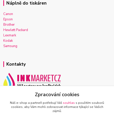
Náplně do tiskáren
Canon
Epson
Brother
Hewlett Packard
Lexmark
Kodak
Samsung
Kontakty
Zpracování cookies
Josef Macek
+420 603 921 266
Náš e-shop a partneři potřebují Váš
souhlas
s použitím souborů
Po-Ne, 7-22h
cookies, aby Vám mohli zobrazovat informace týkající se Vašich
zájmů.