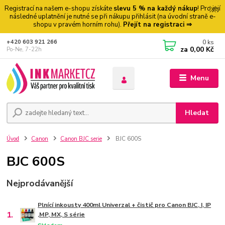
Registrací na našem e-shopu získáte
slevu 5 % na každý nákup
! Pro její
následné uplatnění je nutné se při nákupu přihlásit (na úvodní straně e-
shopu v pravém horním rohu).
Přejít na registraci ⇒
0
ks
+420 603 921 266
za
0,00 Kč
Po-Ne, 7-22h
Menu
Hledat
Úvod
Canon
Canon BJC serie
BJC 600S
BJC 600S
Nejprodávanější
Plnící inkousty 400ml Univerzal + čistič pro Canon BJC, I, IP
1.
,MP, MX, S série