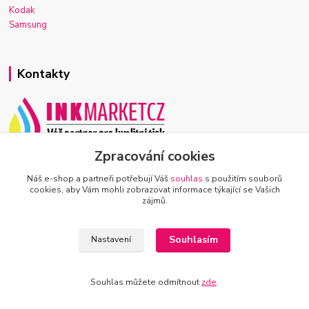
Kodak
Samsung
Kontakty
Zpracování cookies
Josef Macek
+420 603 921 266
Náš e-shop a partneři potřebují Váš
souhlas
s použitím souborů
Po-Ne, 7-22h
cookies, aby Vám mohli zobrazovat informace týkající se Vašich
zájmů.
info@inkmarket.cz
Souhlasím
Nastavení
Souhlas můžete odmítnout
zde
.
Vytvořeno na
Eshop-rychle.cz