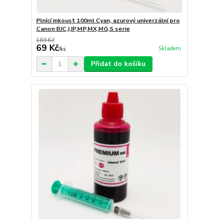
Plnící inkoust 100ml Cyan, azurový univerzální pro
Canon BJC,I,IP,MP,MX,MG,S serie
169 Kč
69 Kč
Skladem
/
ks
Přidat do košíku