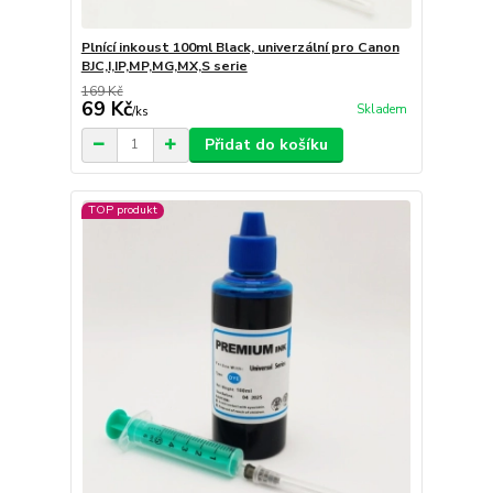
Plnící inkoust 100ml Black, univerzální pro Canon
BJC,I,IP,MP,MG,MX,S serie
169 Kč
69 Kč
Skladem
/
ks
Přidat do košíku
TOP produkt