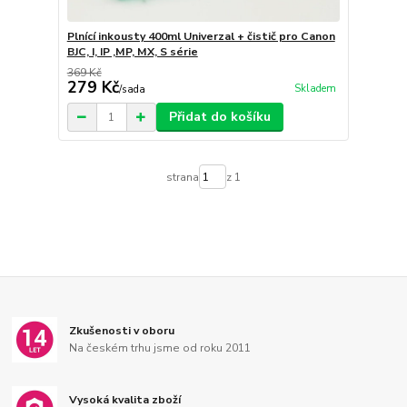
Plnící inkousty 400ml Univerzal + čistič pro Canon
BJC, I, IP ,MP, MX, S série
369 Kč
279 Kč
Skladem
/
sada
Přidat do košíku
strana
z 1
Zkušenosti v oboru
Na českém trhu jsme od roku 2011
Vysoká kvalita zboží