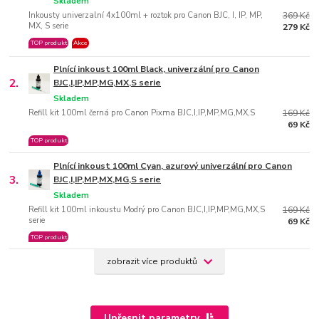
Skladem
Inkousty univerzalní 4x100ml + roztok pro Canon BJC, I, IP, MP,
369 Kč
MX, S serie
279 Kč
TOP produkt
Akce
Plnící inkoust 100ml Black, univerzální pro Canon
2.
BJC,I,IP,MP,MG,MX,S serie
Skladem
Refill kit 100ml černá pro Canon Pixma BJC,I,IP,MP,MG,MX,S
169 Kč
69 Kč
TOP produkt
Plnící inkoust 100ml Cyan, azurový univerzální pro Canon
3.
BJC,I,IP,MP,MX,MG,S serie
Skladem
Refill kit 100ml inkoustu Modrý pro Canon BJC,I,IP,MP,MG,MX,S
169 Kč
serie
69 Kč
TOP produkt
zobrazit více produktů
Upřesnit parametry