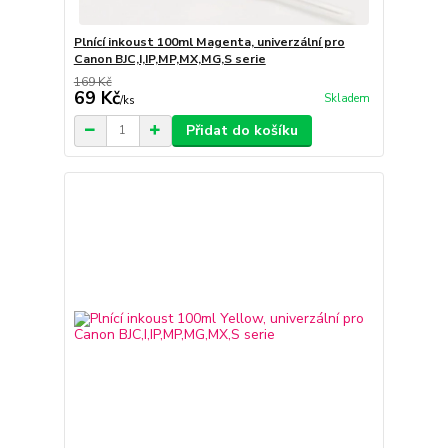
Plnící inkoust 100ml Magenta, univerzální pro
Canon BJC,I,IP,MP,MX,MG,S serie
169 Kč
69 Kč
Skladem
/
ks
Přidat do košíku