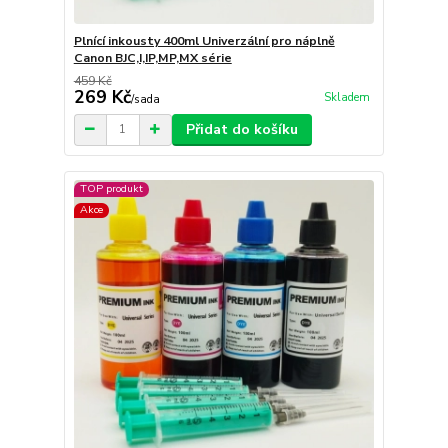
Plnící inkousty 400ml Univerzální pro náplně
Canon BJC,I,IP,MP,MX série
459 Kč
269 Kč
Skladem
/
sada
Přidat do košíku
TOP produkt
Akce