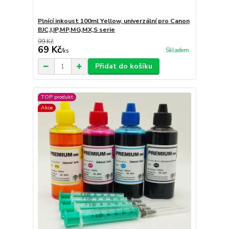
Plnící inkoust 100ml Yellow, univerzální pro Canon
BJC,I,IP,MP,MG,MX,S serie
99 Kč
69 Kč
Skladem
/
ks
Přidat do košíku
TOP produkt
Akce