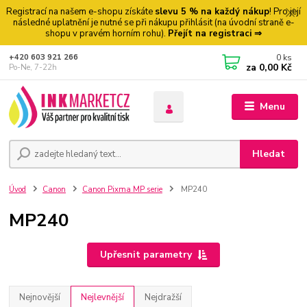
Registrací na našem e-shopu získáte
slevu 5 % na každý nákup
! Pro její
následné uplatnění je nutné se při nákupu přihlásit (na úvodní straně e-
shopu v pravém horním rohu).
Přejít na registraci ⇒
0
ks
+420 603 921 266
za
0,00 Kč
Po-Ne, 7-22h
Menu
Hledat
Úvod
Canon
Canon Pixma MP serie
MP240
MP240
Upřesnit parametry
Nejnovější
Nejlevnější
Nejdražší