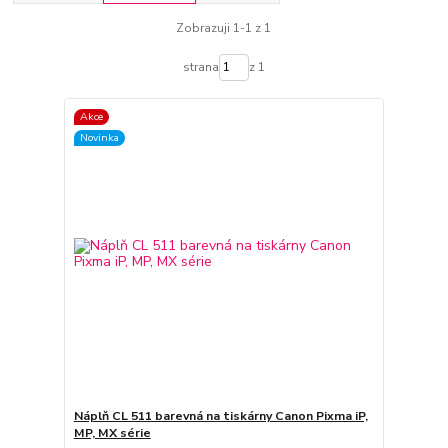
Zobrazuji 1-1 z 1
strana
z 1
Akce
Novinka
Náplň CL 511 barevná na tiskárny Canon Pixma iP,
MP, MX série