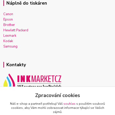
Náplně do tiskáren
Canon
Epson
Brother
Hewlett Packard
Lexmark
Kodak
Samsung
Kontakty
Zpracování cookies
Josef Macek
+420 603 921 266
Náš e-shop a partneři potřebují Váš
souhlas
s použitím souborů
Po-Ne, 7-22h
cookies, aby Vám mohli zobrazovat informace týkající se Vašich
zájmů.