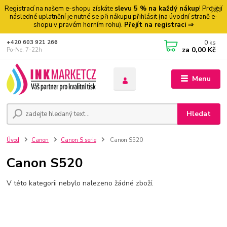
Registrací na našem e-shopu získáte
slevu 5 % na každý nákup
! Pro její
následné uplatnění je nutné se při nákupu přihlásit (na úvodní straně e-
shopu v pravém horním rohu).
Přejít na registraci ⇒
0
ks
+420 603 921 266
za
0,00 Kč
Po-Ne, 7-22h
Menu
Hledat
Úvod
Canon
Canon S serie
Canon S520
Canon S520
V této kategorii nebylo nalezeno žádné zboží.