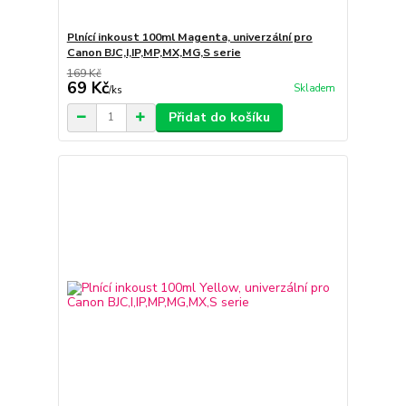
Plnící inkoust 100ml Magenta, univerzální pro
Canon BJC,I,IP,MP,MX,MG,S serie
169 Kč
69 Kč
Skladem
/
ks
Přidat do košíku