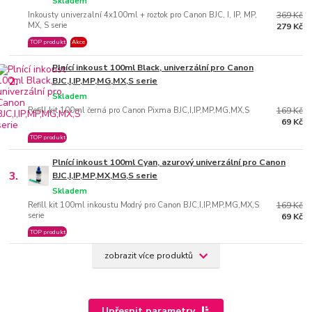
Skladem
Inkousty univerzalní 4x100ml + roztok pro Canon BJC, I, IP, MP,
369 Kč
MX, S serie
279 Kč
TOP produkt
Akce
Plnící inkoust 100ml Black, univerzální pro Canon
2.
BJC,I,IP,MP,MG,MX,S serie
Skladem
Refill kit 100ml černá pro Canon Pixma BJC,I,IP,MP,MG,MX,S
169 Kč
69 Kč
TOP produkt
Plnící inkoust 100ml Cyan, azurový univerzální pro Canon
3.
BJC,I,IP,MP,MX,MG,S serie
Skladem
Refill kit 100ml inkoustu Modrý pro Canon BJC,I,IP,MP,MG,MX,S
169 Kč
serie
69 Kč
TOP produkt
zobrazit více produktů
Upřesnit parametry