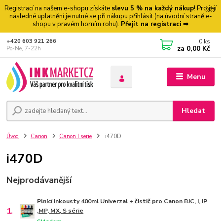
Registrací na našem e-shopu získáte
slevu 5 % na každý nákup
! Pro její
následné uplatnění je nutné se při nákupu přihlásit (na úvodní straně e-
shopu v pravém horním rohu).
Přejít na registraci ⇒
0
ks
+420 603 921 266
za
0,00 Kč
Po-Ne, 7-22h
Menu
Hledat
Úvod
Canon
Canon I serie
i470D
i470D
Nejprodávanější
Plnící inkousty 400ml Univerzal + čistič pro Canon BJC, I, IP
1.
,MP, MX, S série