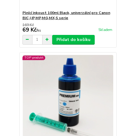
Plnící inkoust 100ml Black, univerzální pro Canon
BJC,I,IP,MP,MG,MX,S serie
169 Kč
69 Kč
Skladem
/
ks
Přidat do košíku
TOP produkt