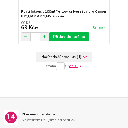
Plnící inkoust 100ml Yellow, univerzální pro Canon
BJC,I,IP,MP,MG,MX,S serie
99 Kč
69 Kč
Skladem
/
ks
Přidat do košíku
Načíst další produkty (4)
strana
z 2
další
Zkušenosti v oboru
Na českém trhu jsme od roku 2011