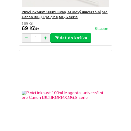
Plnící inkoust 100ml Cyan, azurový univerzální pro
Canon BJC,I,IP,MP,MX,MG,S serie
169 Kč
69 Kč
Skladem
/
ks
Přidat do košíku