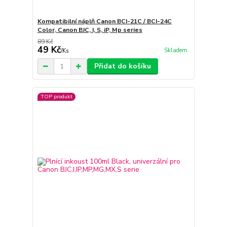
Kompatibilní náplň Canon BCI-21C / BCI-24C
Color, Canon BJC, I, S, iP, Mp series
89 Kč
49 Kč
Skladem
/
Ks
Přidat do košíku
TOP produkt