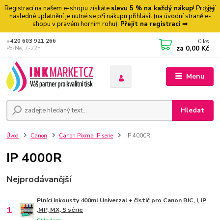
Registrací na našem e-shopu získáte
slevu 5 % na každý nákup
! Pro její
následné uplatnění je nutné se při nákupu přihlásit (na úvodní straně e-
shopu v pravém horním rohu).
Přejít na registraci ⇒
0
ks
+420 603 921 266
za
0,00 Kč
Po-Ne, 7-22h
Menu
Hledat
Úvod
Canon
Canon Pixma IP serie
IP 4000R
IP 4000R
Nejprodávanější
Plnící inkousty 400ml Univerzal + čistič pro Canon BJC, I, IP
1.
,MP, MX, S série