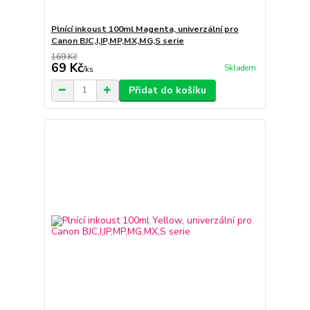
Plnící inkoust 100ml Magenta, univerzální pro
Canon BJC,I,IP,MP,MX,MG,S serie
169 Kč
69 Kč
Skladem
/
ks
Přidat do košíku