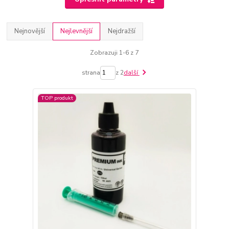
Nejnovější
Nejlevnější
Nejdražší
Zobrazuji 1-6 z 7
strana
z 2
další
TOP produkt