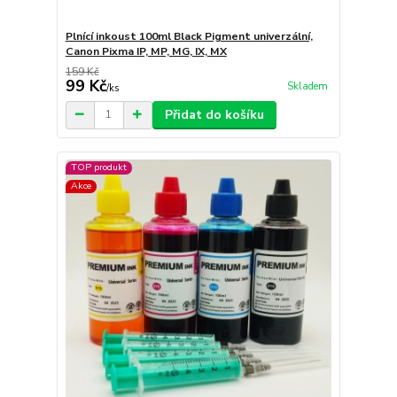
Plnící inkoust 100ml Black Pigment univerzální,
Canon Pixma IP, MP, MG, IX, MX
159 Kč
99 Kč
Skladem
/
ks
Přidat do košíku
TOP produkt
Akce