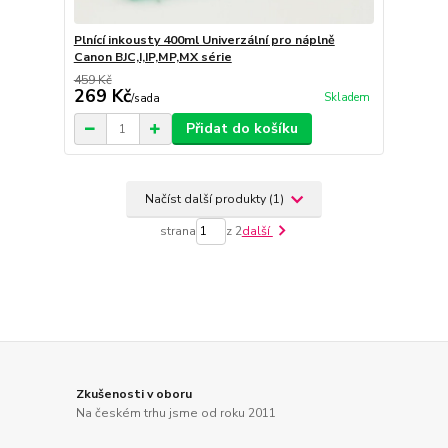
Plnící inkousty 400ml Univerzální pro náplně
Canon BJC,I,IP,MP,MX série
459 Kč
269 Kč
Skladem
/
sada
Přidat do košíku
Načíst další produkty (1)
strana
z 2
další
Zkušenosti v oboru
Na českém trhu jsme od roku 2011