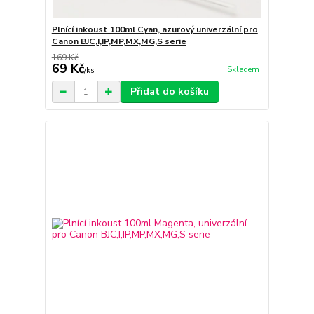
Plnící inkoust 100ml Cyan, azurový univerzální pro
Canon BJC,I,IP,MP,MX,MG,S serie
169 Kč
69 Kč
Skladem
/
ks
Přidat do košíku