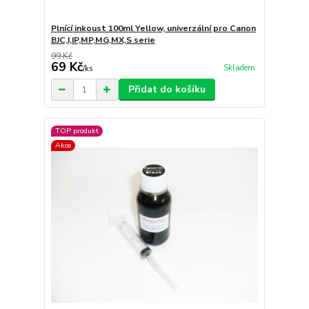
Plnící inkoust 100ml Yellow, univerzální pro Canon
BJC,I,IP,MP,MG,MX,S serie
99 Kč
69 Kč
Skladem
/
ks
Přidat do košíku
TOP produkt
Akce