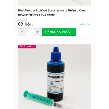
Plnící inkoust 100ml Black, univerzální pro Canon
BJC,I,IP,MP,MG,MX,S serie
169 Kč
69 Kč
Skladem
/
ks
Přidat do košíku
TOP produkt