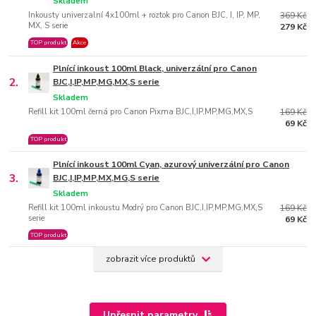
Skladem
Inkousty univerzalní 4x100ml + roztok pro Canon BJC, I, IP, MP,
369 Kč
MX, S serie
279 Kč
TOP produkt
Akce
Plnící inkoust 100ml Black, univerzální pro Canon
2.
BJC,I,IP,MP,MG,MX,S serie
Skladem
Refill kit 100ml černá pro Canon Pixma BJC,I,IP,MP,MG,MX,S
169 Kč
69 Kč
TOP produkt
Plnící inkoust 100ml Cyan, azurový univerzální pro Canon
3.
BJC,I,IP,MP,MX,MG,S serie
Skladem
Refill kit 100ml inkoustu Modrý pro Canon BJC,I,IP,MP,MG,MX,S
169 Kč
serie
69 Kč
TOP produkt
zobrazit více produktů
Upřesnit parametry