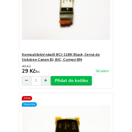
Kompatibilní náplň BCI-11BK Black, černá do
tiskáren Canon BJ, BJC, Compri BN
49 Kč
29 Kč
Skladem
/
ks
Přidat do košíku
Akce
Novinka