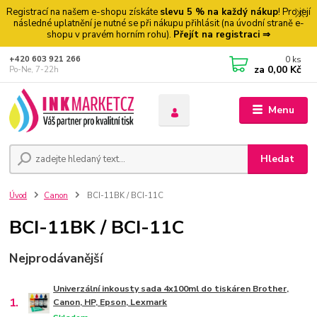
Registrací na našem e-shopu získáte
slevu 5 % na každý nákup
! Pro její
následné uplatnění je nutné se při nákupu přihlásit (na úvodní straně e-
shopu v pravém horním rohu).
Přejít na registraci ⇒
0
ks
+420 603 921 266
za
0,00 Kč
Po-Ne, 7-22h
Menu
Hledat
Úvod
Canon
BCI-11BK / BCI-11C
BCI-11BK / BCI-11C
Nejprodávanější
Univerzální inkousty sada 4x100ml do tiskáren Brother,
1.
Canon, HP, Epson, Lexmark