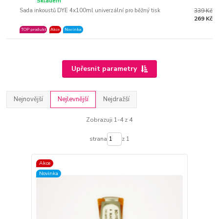
Skladem
Sada inkoustů DYE 4x100ml univerzální pro běžný tisk
339 Kč
269 Kč
TOP produkt
Akce
Novinka
Upřesnit parametry
Nejnovější
Nejlevnější
Nejdražší
Zobrazuji 1-4 z 4
strana
z 1
Akce
Novinka