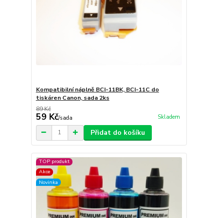
Kompatibilní náplně BCI-11BK, BCI-11C do
tiskáren Canon, sada 2ks
89 Kč
59 Kč
Skladem
/
sada
Přidat do košíku
TOP produkt
Akce
Novinka