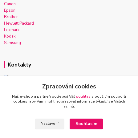
Canon
Epson
Brother
Hewlett Packard
Lexmark
Kodak
Samsung
Kontakty
Zpracování cookies
Josef Macek
+420 603 921 266
Náš e-shop a partneři potřebují Váš
souhlas
s použitím souborů
Po-Ne, 7-22h
cookies, aby Vám mohli zobrazovat informace týkající se Vašich
zájmů.
info@inkmarket.cz
Souhlasím
Nastavení