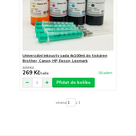
Univerzální inkousty sada 4x100ml do tiskáren
Brother, Canon, HP, Epson, Lexmark
339 Kč
269 Kč
Skladem
/
sada
Přidat do košíku
strana
z 1