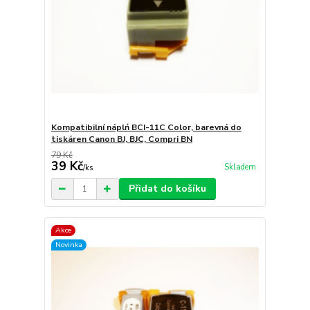
Kompatibilní náplń BCI-11C Color, barevná do
tiskáren Canon BJ, BJC, Compri BN
79 Kč
39 Kč
Skladem
/
ks
Přidat do košíku
Akce
Novinka