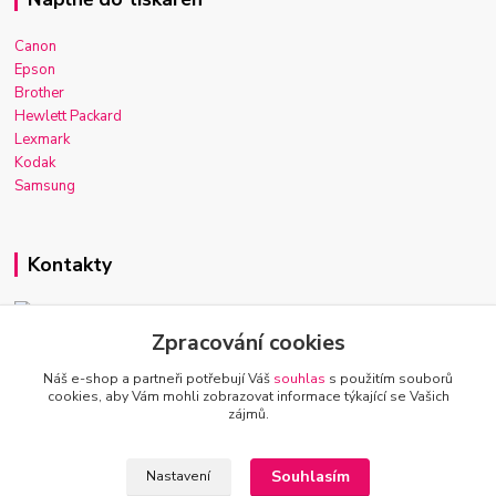
Canon
Epson
Brother
Hewlett Packard
Lexmark
Kodak
Samsung
Kontakty
Zpracování cookies
Josef Macek
+420 603 921 266
Náš e-shop a partneři potřebují Váš
souhlas
s použitím souborů
Po-Ne, 7-22h
cookies, aby Vám mohli zobrazovat informace týkající se Vašich
zájmů.
info@inkmarket.cz
Souhlasím
Nastavení