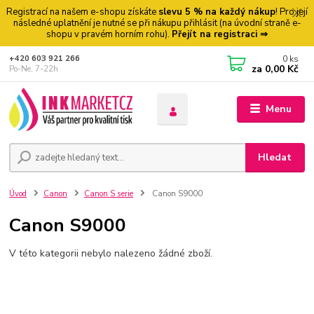
Registrací na našem e-shopu získáte
slevu 5 % na každý nákup
! Pro její
následné uplatnění je nutné se při nákupu přihlásit (na úvodní straně e-
shopu v pravém horním rohu).
Přejít na registraci ⇒
0
ks
+420 603 921 266
za
0,00 Kč
Po-Ne, 7-22h
Menu
Hledat
Úvod
Canon
Canon S serie
Canon S9000
Canon S9000
V této kategorii nebylo nalezeno žádné zboží.