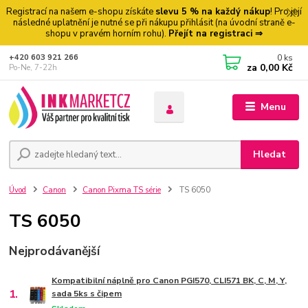
Registrací na našem e-shopu získáte
slevu 5 % na každý nákup
! Pro její
následné uplatnění je nutné se při nákupu přihlásit (na úvodní straně e-
shopu v pravém horním rohu).
Přejít na registraci ⇒
0
ks
+420 603 921 266
za
0,00 Kč
Po-Ne, 7-22h
Menu
Hledat
Úvod
Canon
Canon Pixma TS série
TS 6050
TS 6050
Nejprodávanější
Kompatibilní náplně pro Canon PGI570, CLI571 BK, C, M, Y,
1.
sada 5ks s čipem