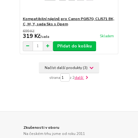
Kompatibilní náplně pro Canon PGI570, CLI571 BK,
C, M, Y, sada 5ks s čipem
699 Kč
319 Kč
Skladem
/
sada
Přidat do košíku
Načíst další produkty (3)
strana
z 2
další
Zkušenosti v oboru
Na českém trhu jsme od roku 2011