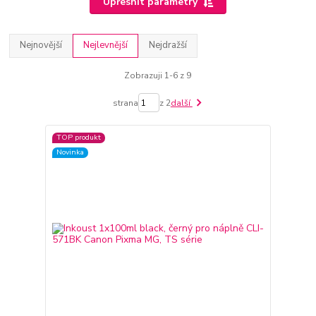
Upřesnit parametry
Nejnovější
Nejlevnější
Nejdražší
Zobrazuji 1-6 z 9
strana
z 2
další
TOP produkt
Novinka