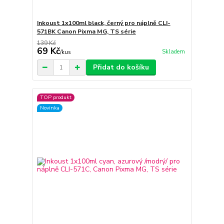
Inkoust 1x100ml black, černý pro náplně CLI-
571BK Canon Pixma MG, TS série
139 Kč
69 Kč
Skladem
/
kus
Přidat do košíku
TOP produkt
Novinka