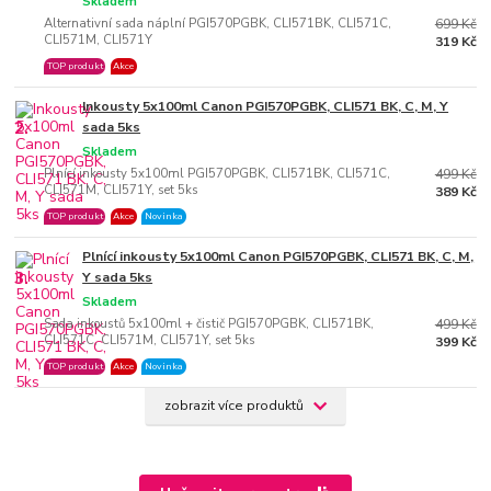
Skladem
Alternativní sada náplní PGI570PGBK, CLI571BK, CLI571C,
699 Kč
CLI571M, CLI571Y
319 Kč
TOP produkt
Akce
Inkousty 5x100ml Canon PGI570PGBK, CLI571 BK, C, M, Y
2.
sada 5ks
Skladem
Plnící inkousty 5x100ml PGI570PGBK, CLI571BK, CLI571C,
499 Kč
CLI571M, CLI571Y, set 5ks
389 Kč
TOP produkt
Akce
Novinka
Plnící inkousty 5x100ml Canon PGI570PGBK, CLI571 BK, C, M,
3.
Y sada 5ks
Skladem
Sada inkoustů 5x100ml + čistič PGI570PGBK, CLI571BK,
499 Kč
CLI571C, CLI571M, CLI571Y, set 5ks
399 Kč
TOP produkt
Akce
Novinka
zobrazit více produktů