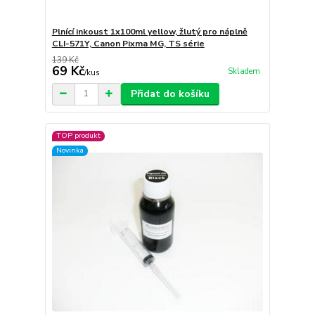
Plnící inkoust 1x100ml yellow, žlutý pro náplně
CLI-571Y, Canon Pixma MG, TS série
139 Kč
69 Kč
Skladem
/
kus
Přidat do košíku
TOP produkt
Novinka