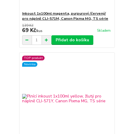
Inkoust 1x100ml magenta, purpurový /červený/
pro náplně CLI-571M, Canon Pixma MG, TS série
139 Kč
69 Kč
Skladem
/
kus
Přidat do košíku
TOP produkt
Novinka