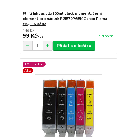
Plnící inkoust 1x100ml black pigment, černý
pigment pro náplně PGI570PGBK Canon Pixma
MG, TS série
149 Kč
99 Kč
Skladem
/
kus
Přidat do košíku
TOP produkt
Akce