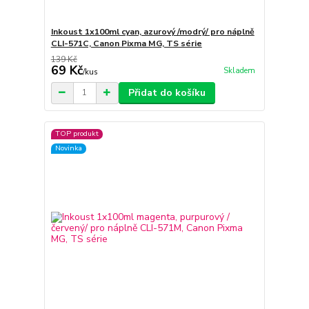
Inkoust 1x100ml cyan, azurový /modrý/ pro náplně
CLI-571C, Canon Pixma MG, TS série
139 Kč
69 Kč
Skladem
/
kus
Přidat do košíku
TOP produkt
Novinka