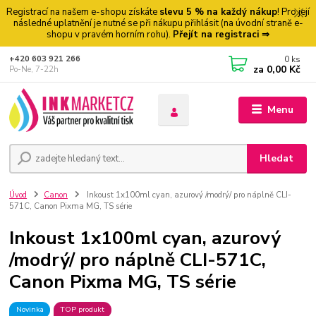
Registrací na našem e-shopu získáte
slevu 5 % na každý nákup
! Pro její
následné uplatnění je nutné se při nákupu přihlásit (na úvodní straně e-
shopu v pravém horním rohu).
Přejít na registraci ⇒
0
ks
+420 603 921 266
za
0,00 Kč
Po-Ne, 7-22h
Menu
Hledat
Úvod
Canon
Inkoust 1x100ml cyan, azurový /modrý/ pro náplně CLI-
571C, Canon Pixma MG, TS série
Inkoust 1x100ml cyan, azurový
/modrý/ pro náplně CLI-571C,
Canon Pixma MG, TS série
Novinka
TOP produkt