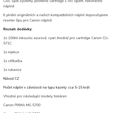
Ciss, Spdi systémy, plnitelné cartridge s Arc čipem, nekonečné
náplně.
K plnění originálních a našich kompatibilních náplní doporučujeme
reseter čipu pro Canon náplně.
Rozsah dodávky:
1x 100ml inkoustu azurová, cyan /modrá/ pro cartridge Canon CLI-
571C
1x injekce
1x stříkačka
1x rukavice
Návod CZ
Počet náplní v závislosti na typu kazety: cca 5-15 krát
Vhodné pro následující modely tiskáren:
Canon PIXMA MG 5700