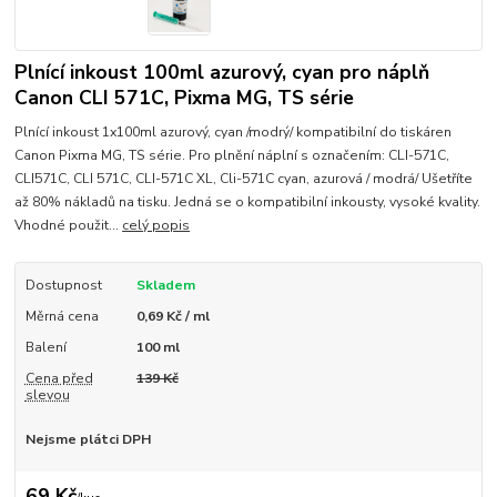
Plnící inkoust 100ml azurový, cyan pro náplň
Canon CLI 571C, Pixma MG, TS série
Plnící inkoust 1x100ml azurový, cyan /modrý/ kompatibilní do tiskáren
Canon Pixma MG, TS série. Pro plnění náplní s označením: CLI-571C,
CLI571C, CLI 571C, CLI-571C XL, Cli-571C cyan, azurová / modrá/ Ušetříte
až 80% nákladů na tisku. Jedná se o kompatibilní inkousty, vysoké kvality.
Vhodné použit...
celý popis
Dostupnost
Skladem
Měrná cena
0,69 Kč / ml
Balení
100 ml
Cena před
139 Kč
slevou
Nejsme plátci DPH
69 Kč