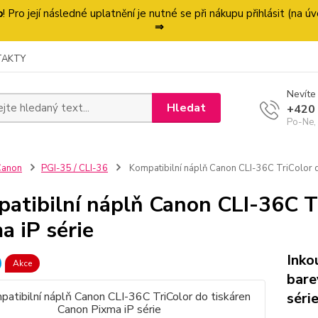
p
! Pro její následné uplatnění je nutné se při nákupu přihlásit (na
⇒
TAKTY
Nevíte 
Hledat
+420
Po-Ne,
Canon
PGI-35 / CLI-36
Kompatibilní náplň Canon CLI-36C TriColor d
atibilní náplň Canon CLI-36C T
a iP série
Inko
Akce
bare
séri