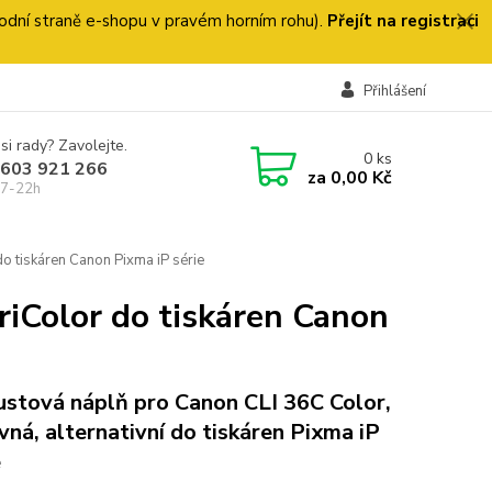
 úvodní straně e-shopu v pravém horním rohu).
Přejít na registraci
Přihlášení
si rady? Zavolejte.
0
ks
 603 921 266
za
0,00 Kč
 7-22h
o tiskáren Canon Pixma iP série
riColor do tiskáren Canon
ustová náplň pro Canon CLI 36C Color,
vná, alternativní do tiskáren Pixma iP
e