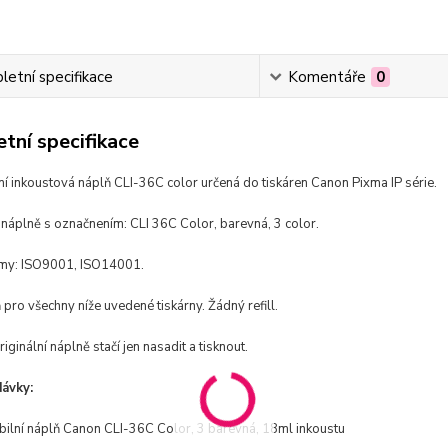
etní specifikace
Komentáře
0
tní specifikace
í inkoustová náplň CLI-36C color určená do tiskáren Canon Pixma IP série.
 náplně s označnením: CLI 36C Color, barevná, 3 color.
rmy: ISO9001, ISO14001.
pro všechny níže uvedené tiskárny. Žádný refill.
riginální náplně stačí jen nasadit a tisknout.
ávky:
bilní náplň Canon CLI-36C Color, 3 barevná, 18ml inkoustu