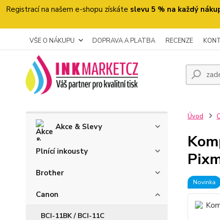
Registrací na našem e-shopu získáte
slevu 5 % na každý náku
VŠE O NÁKUPU
DOPRAVA A PLATBA
RECENZE
KON
Úvod
Akce & Slevy
Komp
Plnící inkousty
Pixm
Brother
Novinka
Canon
BCI-11BK / BCI-11C