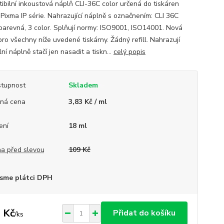
ibilní inkoustová náplň CLI-36C color určená do tiskáren
Pixma IP série. Nahrazující náplně s označnením: CLI 36C
 barevná, 3 color. Splňují normy: ISO9001, ISO14001. Nová
pro všechny níže uvedené tiskárny. Žádný refill. Nahrazují
lní náplně stačí jen nasadit a tiskn...
celý popis
tupnost
Skladem
ná cena
3,83 Kč / ml
ení
18 ml
a před slevou
109 Kč
sme plátci DPH
 Kč
Přidat do košíku
/
ks