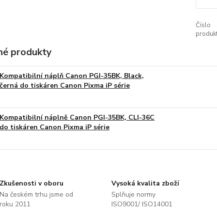
Číslo
produkt
é produkty
Kompatibilní náplň Canon PGI-35BK, Black,
černá do tiskáren Canon Pixma iP série
Kompatibilní náplně Canon PGI-35BK, CLI-36C
do tiskáren Canon Pixma iP série
Zkušenosti v oboru
Vysoká kvalita zboží
Na českém trhu jsme od
Splňuje normy
roku 2011
ISO9001/ ISO14001