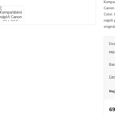
Kompat
Canon 
Color,
náplň 
originá
Dos
Měr
Bal
Cen
Nej
69