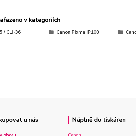
zařazeno v kategoriích
5 / CLI-36
Canon Pixma iP100
Cano
kupovat u nás
Náplně do tiskáren
v oboru
Canon