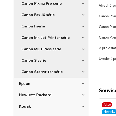
Canon Pixma Pro serie
Vhodné pro
Canon Fax JX série
Canon Pix
Canon I serie
Canon Pix
Canon Ink-Jet Printer série
Canon Pixm
A pro osta
Canon MultiPass serie
Uvedené pro
Canon S serie
Canon Starwriter série
Epson
Souvise
Hewlett Packard
Akce
Kodak
Novinka