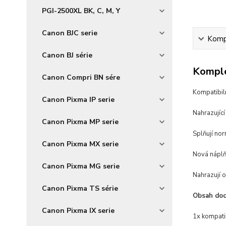
PGI-2500XL BK, C, M, Y
Canon BJC serie
Kompl
Canon BJ série
Komple
Canon Compri BN sére
Kompatibiln
Canon Pixma IP serie
Nahrazující
Canon Pixma MP serie
Splňují no
Canon Pixma MX serie
Nová náplň 
Canon Pixma MG serie
Nahrazují o
Canon Pixma TS série
Obsah dod
Canon Pixma IX serie
1x kompati