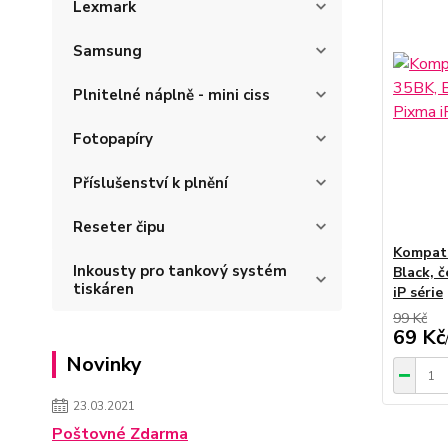
Lexmark
Samsung
Plnitelné náplně - mini ciss
Fotopapíry
Příslušenství k plnění
Reseter čipu
Kompati
Inkousty pro tankový systém
Black, 
tiskáren
iP série
99 Kč
69 Kč
Novinky
23.03.2021
Poštovné Zdarma