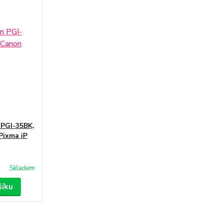
 PGI-35BK,
Pixma iP
Skladem
šíku