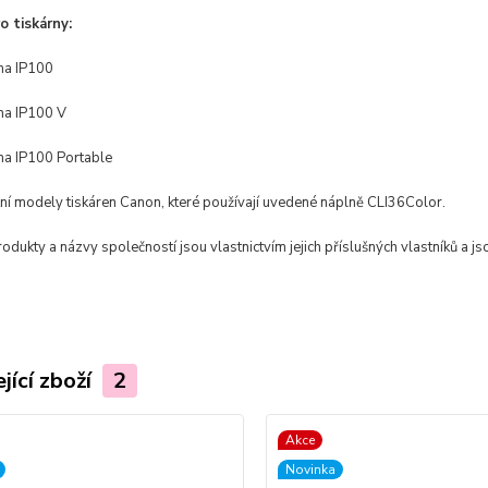
 tiskárny:
ma IP100
ma IP100 V
a IP100 Portable
tní modely tiskáren Canon, které používají uvedené náplně CLI36Color.
dukty a názvy společností jsou vlastnictvím jejich příslušných vlastníků a js
jící zboží
2
Akce
Novinka