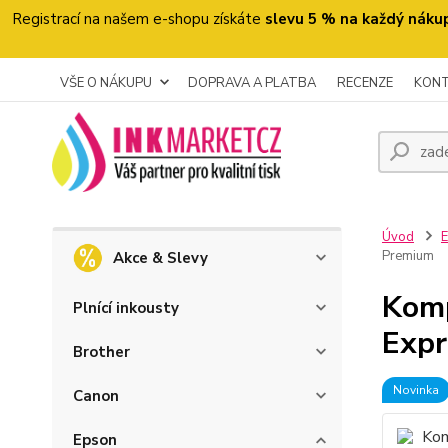
Registrací na našem e-shopu získáte
slevu 5 % na každý náku
VŠE O NÁKUPU
DOPRAVA A PLATBA
RECENZE
KON
Úvod
Premium
Akce & Slevy
Komp
Plnící inkousty
Expr
Brother
Novinka
Canon
Epson