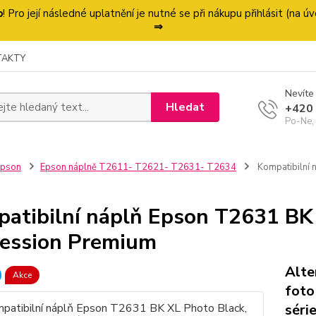
p
! Pro její následné uplatnění je nutné se při nákupu přihlásit (na
⇒
TAKTY
Nevíte 
Hledat
+420
Po-Ne,
Epson
Epson náplně T2611- T2621- T2631- T2634
Kompatibilní 
atibilní náplň Epson T2631 BK 
ession Premium
Alte
Akce
foto
séri