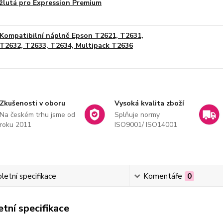
žlutá pro Expression Premium
Kompatibilní náplně Epson T2621, T2631,
T2632, T2633, T2634, Multipack T2636
Zkušenosti v oboru
Vysoká kvalita zboží
Na českém trhu jsme od
Splňuje normy
roku 2011
ISO9001/ ISO14001
etní specifikace
Komentáře
0
tní specifikace