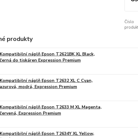
Číslo
produkt
é produkty
Kompatibilní náplň Epson T2621BK XL Black,
černá do tiskáren Expression Premium
Kompatibilní náplň Epson T2632 XL C Cyan,
azurová, modrá, Expression Premium
Kompatibilní náplň Epson T2633 M XL Magenta,
červená, Expression Premium
Kompatibilní náplň Epson T2634Y XL Yellow,