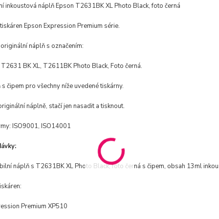
ní inkoustová náplň Epson T2631BK XL Photo Black, foto černá
tiskáren Epson Expression Premium série.
 originální náplň s označením:
T2631 BK XL, T2611BK Photo Black, Foto černá.
 s čipem pro všechny níže uvedené tiskárny.
riginální náplně, stačí jen nasadit a tisknout.
rmy: ISO9001, ISO14001
ávky:
bilní náplň s T2631BK XL Photo Black, foto černá s čipem, obsah 13ml inkou
iskáren:
ression Premium XP510