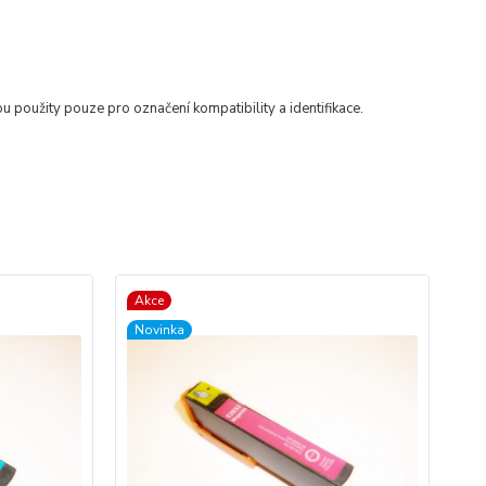
ou použity pouze pro označení kompatibility a identifikace.
Akce
Ak
Novinka
No