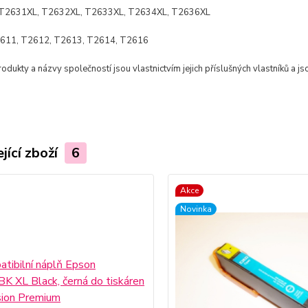
T2631XL, T2632XL, T2633XL, T2634XL, T2636XL
611, T2612, T2613, T2614, T2616
dukty a názvy společností jsou vlastnictvím jejich příslušných vlastníků a js
jící zboží
6
Akce
Novinka