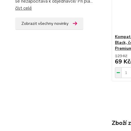
se nezapočítává k objednávce/ Při pla...
číst celé
Zobrazit všechny novinky
Kompati
Black, 
Premiu
129 Kč
69 Kč
Zboží 