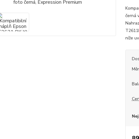
Kompat
černá 
Nahraz
T2611B
níže uv
Dos
Měr
Bal
Cen
Nej
89