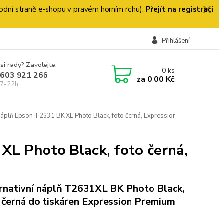
 úvodní straně e-shopu v pravém horním rohu).
Přejít na registraci
Přihlášení
si rady? Zavolejte.
0
ks
 603 921 266
za
0,00 Kč
 7-22h
náplň Epson T2631 BK XL Photo Black, foto černá, Expression
XL Photo Black, foto černá,
rnativní náplň T2631XL BK Photo Black,
 černá do tiskáren Expression Premium
e