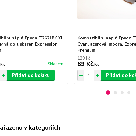
bilní náplň Epson T2621BK XL
Kompatibilní náplň Epson 
černá do tiskáren Expression
Cyan, azurová, modrá, Expr
m
Premium
129 Kč
89 Kč
Skladem
/
Ks
/
Ks
Přidat do košíku
Přidat do ko
zařazeno v kategoriích