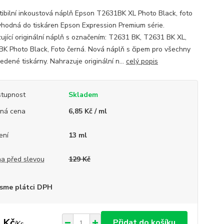
ibilní inkoustová náplň Epson T2631BK XL Photo Black, foto
vhodná do tiskáren Epson Expression Premium série.
ující originální náplň s označením: T2631 BK, T2631 BK XL,
K Photo Black, Foto černá. Nová náplň s čipem pro všechny
edené tiskárny. Nahrazuje originální n...
celý popis
tupnost
Skladem
ná cena
6,85 Kč / ml
ení
13 ml
a před slevou
129 Kč
sme plátci DPH
 Kč
Přidat do košíku
/
Ks