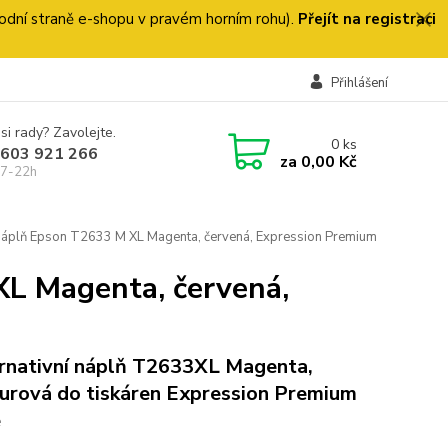
 úvodní straně e-shopu v pravém horním rohu).
Přejít na registraci
Přihlášení
si rady? Zavolejte.
0
ks
 603 921 266
za
0,00 Kč
 7-22h
náplň Epson T2633 M XL Magenta, červená, Expression Premium
XL Magenta, červená,
rnativní náplň T2633XL Magenta,
urová do tiskáren Expression Premium
e