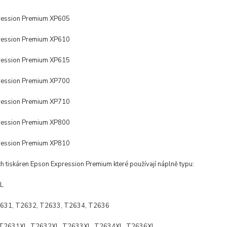
ression Premium XP605
ression Premium XP610
ression Premium XP615
ression Premium XP700
ression Premium XP710
ression Premium XP800
ression Premium XP810
ch tiskáren Epson
Expression Premium
které používají náplně typu:
L
631, T2632, T2633, T2634, T2636
T2631XL, T2632XL, T2633XL, T2634XL, T2636XL