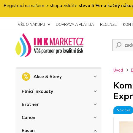
Registrací na našem e-shopu získáte
slevu 5 % na každý náku
VŠE O NÁKUPU
DOPRAVA A PLATBA
RECENZE
KON
Úvod
Akce & Slevy
Komp
Plnící inkousty
Expr
Brother
Novinka
Canon
Epson