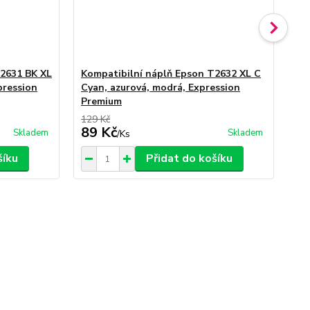
T2631 BK XL
Kompatibilní náplň Epson T2632 XL C
Ko
pression
Cyan, azurová, modrá, Expression
Ye
Premium
129 Kč
129
89 Kč
69
Skladem
Skladem
/
Ks
šíku
Přidat do košíku