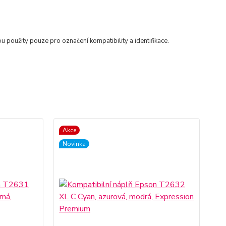
ou použity pouze pro označení kompatibility a identifikace.
Akce
Ak
Novinka
No