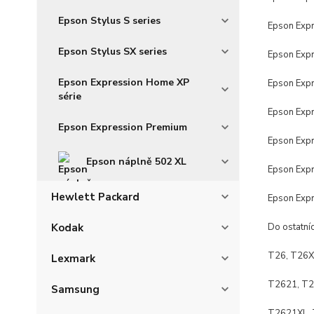
Epson Stylus S series
Epson Exp
Epson Stylus SX series
Epson Exp
Epson Expression Home XP
Epson Exp
série
Epson Exp
Epson Expression Premium
Epson Exp
Epson náplně 502 XL
Epson Exp
Hewlett Packard
Epson Exp
Kodak
Do ostatní
T26, T26X
Lexmark
T2621, T2
Samsung
T2621XL, 