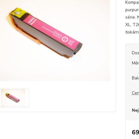
Kompat
purpur
série.
XL, T2
tiskárn
Dos
Měr
Bal
Cen
Nej
69