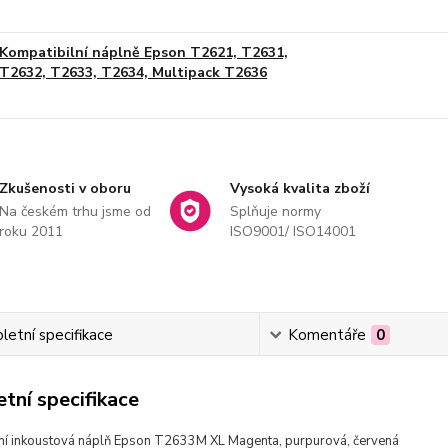
Kompatibilní náplně Epson T2621, T2631,
T2632, T2633, T2634, Multipack T2636
Zkušenosti v oboru
Vysoká kvalita zboží
Na českém trhu jsme od
Splňuje normy
roku 2011
ISO9001/ ISO14001
etní specifikace
Komentáře
0
tní specifikace
ní inkoustová náplň Epson T2633M XL Magenta, purpurová, červená