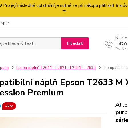
p
! Pro její následné uplatnění je nutné se při nákupu přihlásit (na
⇒
TAKTY
Nevíte 
Hledat
+420
Po-Ne,
Epson
Epson náplně T2611- T2621- T2631- T2634
Kompatibilní 
atibilní náplň Epson T2633 M 
ession Premium
Alte
Akce
purp
séri