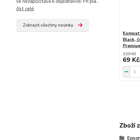
se nezapočítává k objednávce/ Při pla...
číst celé
Zobrazit všechny novinky
Kompati
Black, 
Premiu
129 Kč
69 Kč
Zboží 
Epson