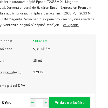
ibilní inkoustová náplň Epson T2633M XL Magenta,
ová, červená vhodná do tiskáren Epson Expression Premium
 Nahrazující originální náplň s označením: T2633 M, T2633 M
613M Magenta. Nová náplň s čipem pro všechny níže uvedené
y. Nahrazuje originální náplně, stačí jen ...
celý popis
tupnost
Skladem
ná cena
5,31 Kč / ml
ení
13 ml
a před slevou
129 Kč
sme plátci DPH
 Kč
Přidat do košíku
/
Ks