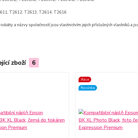
611, T2612, T2613, T2614, T2616
dukty a názvy společností jsou vlastnictvím jejich příslušných vlastníků a js
jící zboží
6
Akce
Novinka