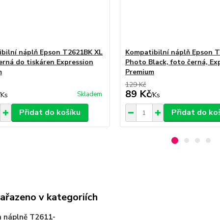
bilní náplň Epson T2621BK XL
Kompatibilní náplň Epson 
černá do tiskáren Expression
Photo Black, foto černá, Ex
m
Premium
129 Kč
89 Kč
Skladem
/
Ks
/
Ks
Přidat do košíku
Přidat do ko
zařazeno v kategoriích
 náplně T2611-