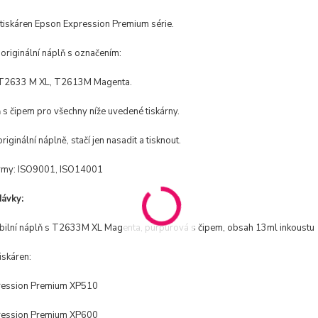
tiskáren Epson Expression Premium série.
 originální náplň s označením:
T2633 M XL, T2613M Magenta.
 s čipem pro všechny níže uvedené tiskárny.
riginální náplně, stačí jen nasadit a tisknout.
rmy: ISO9001, ISO14001
ávky:
bilní náplň s T2633M XL Magenta, purpurová s čipem, obsah 13ml inkoustu
iskáren:
ression Premium XP510
ression Premium XP600