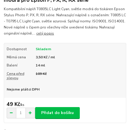
modrá pro Epson P, PX, R, RX série
Kompatibilní náplň T0805LC Light Cyan, světle modrá do tiskáren Epson
Stylus Photo P, PX, R, RX série. Nahrazující náplně s označením: T0805 LC
- T0795 LC Light Cyan, světle azurová. Splňují normy: ISO9001, ISO14001.
Nové náplně s čipem pro všechny níže uvedené tiskárny. Nahrazují
originální náplně,...
celý popis
Dostupnost
Skladem
Měrná cena
3,50 Kč / ml
Balení
14 ml
Cena před
109 Kč
slevou
Nejsme plátci DPH
49 Kč
/
ks
Přidat do košíku