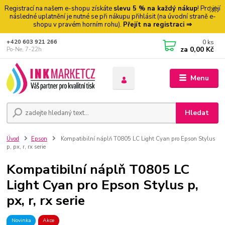
Registrací na našem e-shopu získáte
slevu 5 % na každý nákup
! Pro její
následné uplatnění je nutné se při nákupu přihlásit (na úvodní straně e-
shopu v pravém horním rohu).
Přejít na registraci ⇒
0
ks
+420 603 921 266
za
0,00 Kč
Po-Ne, 7-22h
Menu
Hledat
Úvod
Epson
Kompatibilní náplň T0805 LC Light Cyan pro Epson Stylus
p, px, r, rx serie
Kompatibilní náplň T0805 LC
Light Cyan pro Epson Stylus p,
px, r, rx serie
Novinka
Akce