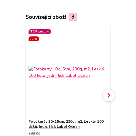
Související zboží
3
TOP produkt
TOP produkt
Akce
Akce
Fotokarty 10x15cm, 230g, m2, Lesklý, 100
Fotopapír A4,
listů, jedn. tisk Label Ocean
jednostranný
399 Kč
569 Kč