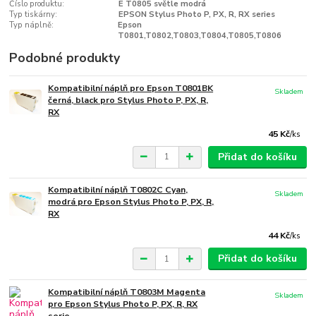
Číslo produktu:
E T0805 světle modrá
Typ tiskárny:
EPSON Stylus Photo P, PX, R, RX series
Typ náplně:
Epson
T0801,T0802,T0803,T0804,T0805,T0806
Podobné produkty
Kompatibilní náplň pro Epson T0801BK
Skladem
černá, black pro Stylus Photo P, PX, R,
RX
45 Kč
/
ks
Přidat do košíku
Kompatibilní náplň T0802C Cyan,
Skladem
modrá pro Epson Stylus Photo P, PX, R,
RX
44 Kč
/
ks
Přidat do košíku
Kompatibilní náplň T0803M Magenta
Skladem
pro Epson Stylus Photo P, PX, R, RX