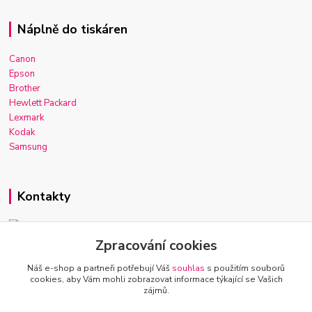
Náplně do tiskáren
Canon
Epson
Brother
Hewlett Packard
Lexmark
Kodak
Samsung
Kontakty
Zpracování cookies
Josef Macek
+420 603 921 266
Náš e-shop a partneři potřebují Váš
souhlas
s použitím souborů
Po-Ne, 7-22h
cookies, aby Vám mohli zobrazovat informace týkající se Vašich
zájmů.
info@inkmarket.cz