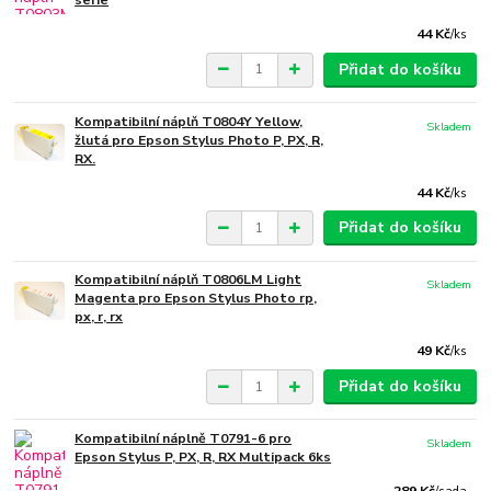
serie
44 Kč
/
ks
Přidat do košíku
Kompatibilní náplň T0804Y Yellow,
Skladem
žlutá pro Epson Stylus Photo P, PX, R,
RX.
44 Kč
/
ks
Přidat do košíku
Kompatibilní náplň T0806LM Light
Skladem
Magenta pro Epson Stylus Photo rp,
px, r, rx
49 Kč
/
ks
Přidat do košíku
Kompatibilní náplně T0791-6 pro
Skladem
Epson Stylus P, PX, R, RX Multipack 6ks
289 Kč