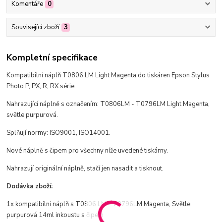
Komentáře
0
Související zboží
3
Kompletní specifikace
Kompatibilní náplň T0806 LM Light Magenta do tiskáren Epson Stylus
Photo P, PX, R, RX série.
Nahrazující náplně s označením: T0806LM - T0796LM Light Magenta,
světle purpurová.
Splňují normy: ISO9001, ISO14001.
Nové náplně s čipem pro všechny níže uvedené tiskárny.
Nahrazují originální náplně, stačí jen nasadit a tisknout.
Dodávka zboží:
1x kompatibilní náplň s T0806 LM - T0796LM Magenta, Světle
purpurová 14ml inkoustu s čipem