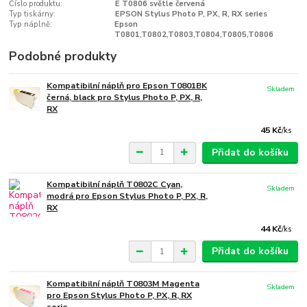
Číslo produktu:
E T0806 světle červená
Typ tiskárny:
EPSON Stylus Photo P, PX, R, RX series
Typ náplně:
Epson
T0801,T0802,T0803,T0804,T0805,T0806
Podobné produkty
Kompatibilní náplň pro Epson T0801BK
Skladem
černá, black pro Stylus Photo P, PX, R,
RX
45 Kč
/
ks
Přidat do košíku
Kompatibilní náplň T0802C Cyan,
Skladem
modrá pro Epson Stylus Photo P, PX, R,
RX
44 Kč
/
ks
Přidat do košíku
Kompatibilní náplň T0803M Magenta
Skladem
pro Epson Stylus Photo P, PX, R, RX