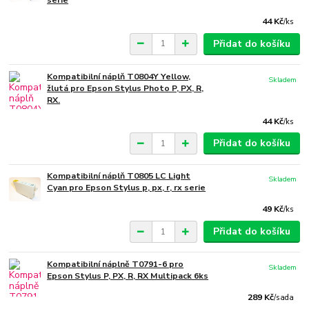
serie
44 Kč
/
ks
Přidat do košíku
Kompatibilní náplň T0804Y Yellow,
Skladem
žlutá pro Epson Stylus Photo P, PX, R,
RX.
44 Kč
/
ks
Přidat do košíku
Kompatibilní náplň T0805 LC Light
Skladem
Cyan pro Epson Stylus p, px, r, rx serie
49 Kč
/
ks
Přidat do košíku
Kompatibilní náplně T0791-6 pro
Skladem
Epson Stylus P, PX, R, RX Multipack 6ks
289 Kč
/
sada