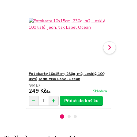
Fotokarty 10x15cm, 230g, m2, Lesklý, 100
Fotopapír A4,
listů, jedn. tisk Label Ocean
jednostranný
399 Kč
569 Kč
249 Kč
389 Kč
Skladem
/
ks
/
ks
Přidat do košíku