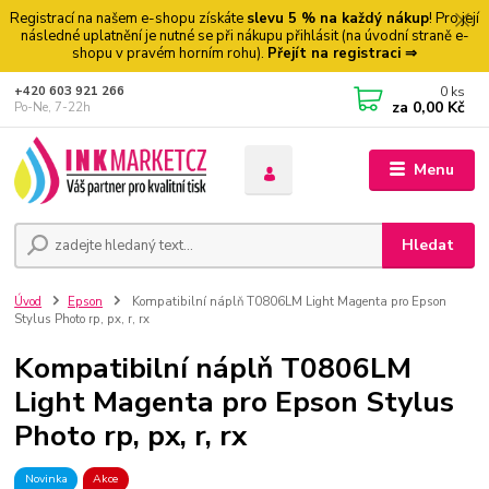
Registrací na našem e-shopu získáte
slevu 5 % na každý nákup
! Pro její
následné uplatnění je nutné se při nákupu přihlásit (na úvodní straně e-
shopu v pravém horním rohu).
Přejít na registraci ⇒
0
ks
+420 603 921 266
za
0,00 Kč
Po-Ne, 7-22h
Menu
Hledat
Úvod
Epson
Kompatibilní náplň T0806LM Light Magenta pro Epson
Stylus Photo rp, px, r, rx
Kompatibilní náplň T0806LM
Light Magenta pro Epson Stylus
Photo rp, px, r, rx
Novinka
Akce