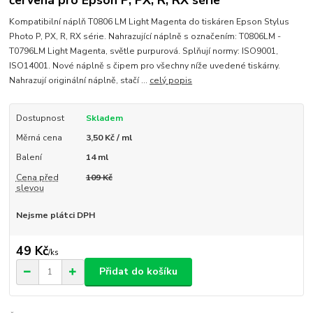
červená pro Epson P, PX, R, RX série
Kompatibilní náplň T0806 LM Light Magenta do tiskáren Epson Stylus
Photo P, PX, R, RX série. Nahrazující náplně s označením: T0806LM -
T0796LM Light Magenta, světle purpurová. Splňují normy: ISO9001,
ISO14001. Nové náplně s čipem pro všechny níže uvedené tiskárny.
Nahrazují originální náplně, stačí ...
celý popis
Dostupnost
Skladem
Měrná cena
3,50 Kč / ml
Balení
14 ml
Cena před
109 Kč
slevou
Nejsme plátci DPH
49 Kč
/
ks
Přidat do košíku