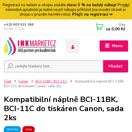
Registrací na našem e-shopu získáte
slevu 5 % na každý nákup
! Pro její
následné uplatnění je nutné se při nákupu přihlásit (na úvodní straně e-
shopu v pravém horním rohu).
Přejít na registraci ⇒
0
ks
+420 603 921 266
za
0,00 Kč
Po-Ne, 7-22h
Menu
Hledat
Úvod
Canon
BCI-11BK / BCI-11C
Kompatibilní náplně BCI-11BK,
BCI-11C do tiskáren Canon, sada 2ks
Kompatibilní náplně BCI-11BK,
BCI-11C do tiskáren Canon, sada
2ks
Novinka
Akce