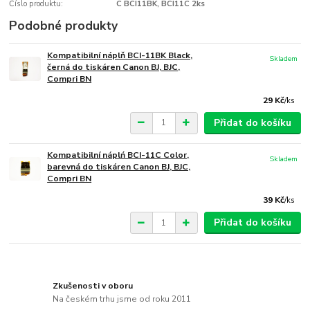
Číslo produktu:
C BCI11BK, BCI11C 2ks
Podobné produkty
Kompatibilní náplň BCI-11BK Black,
Skladem
černá do tiskáren Canon BJ, BJC,
Compri BN
29 Kč
/
ks
Přidat do košíku
Kompatibilní náplń BCI-11C Color,
Skladem
barevná do tiskáren Canon BJ, BJC,
Compri BN
39 Kč
/
ks
Přidat do košíku
Zkušenosti v oboru
Na českém trhu jsme od roku 2011