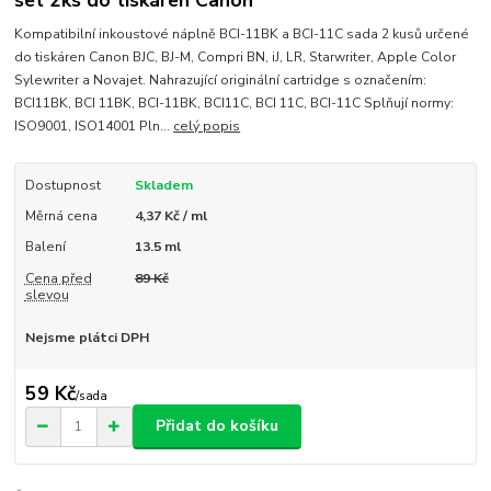
set 2ks do tiskáren Canon
Kompatibilní inkoustové náplně BCI-11BK a BCI-11C sada 2 kusů určené
do tiskáren Canon BJC, BJ-M, Compri BN, iJ, LR, Starwriter, Apple Color
Sylewriter a Novajet. Nahrazující originální cartridge s označením:
BCI11BK, BCI 11BK, BCI-11BK, BCI11C, BCI 11C, BCI-11C Splňují normy:
ISO9001, ISO14001 Pln...
celý popis
Dostupnost
Skladem
Měrná cena
4,37 Kč / ml
Balení
13.5 ml
Cena před
89 Kč
slevou
Nejsme plátci DPH
59 Kč
/
sada
Přidat do košíku