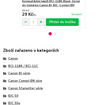
Kompatibilní náplň BCI-11BK Black, černá
Kompatibiln
do tiskáren Canon BJ, BJC, Compri BN
do tiskáren
49 Kč
79 Kč
29 Kč
39 Kč
Skladem
/
ks
/
ks
Přidat do košíku
Zboží zařazeno v kategoriích
Canon
BCI-11BK / BCI-11C
Canon BJ série
Canon Compri BN sére
Canon Starwriter série
BJC 50
BJC 55u