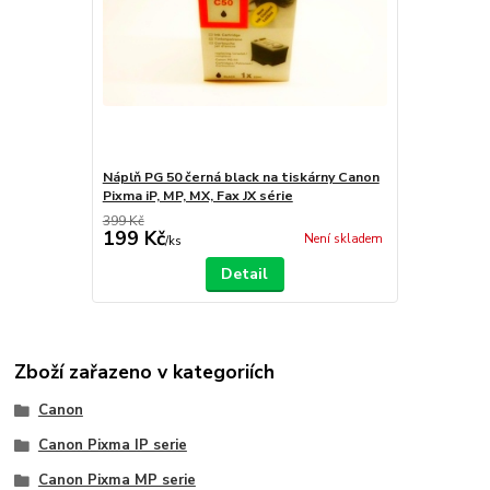
Náplň PG 50 černá black na tiskárny Canon
Pixma iP, MP, MX, Fax JX série
399 Kč
199 Kč
Není skladem
/
ks
Detail
Zboží zařazeno v kategoriích
Canon
Canon Pixma IP serie
Canon Pixma MP serie