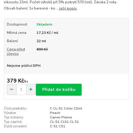
inkoustu 22ml. Počet výtisků při 5% pokrytí 570 listů. Záruka 2 roky.
Obsah balení: 1x barevná - ko...
celý popis
Dostupnost
Skladem
Měrná cena
17,23 Kč / ml
Balení
22 ml
Cena před
699 Kč
slevou
Nejsme plátci DPH
379 Kč
/
ks
Přidat do košíku
Číslo produktu:
C CL-51 Color 22ml
Výrobce:
Peach
Typ tiskárny:
Canon Pixma
Typ náplně:
CL-51 CL51 CL 51
Další označení:
C-51 C51