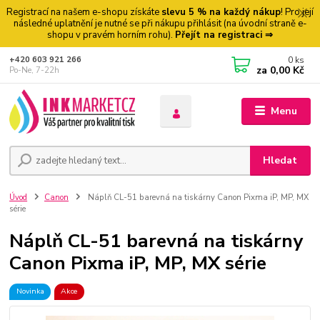
Registrací na našem e-shopu získáte
slevu 5 % na každý nákup
! Pro její
následné uplatnění je nutné se při nákupu přihlásit (na úvodní straně e-
shopu v pravém horním rohu).
Přejít na registraci ⇒
0
ks
+420 603 921 266
za
0,00 Kč
Po-Ne, 7-22h
Menu
Hledat
Úvod
Canon
Náplň CL-51 barevná na tiskárny Canon Pixma iP, MP, MX
série
Náplň CL-51 barevná na tiskárny
Canon Pixma iP, MP, MX série
Novinka
Akce