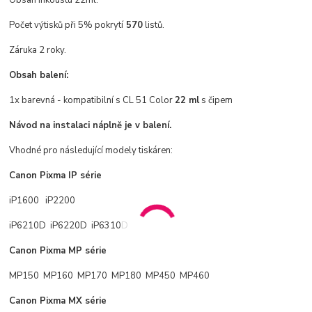
Obsah inkoustu 22ml.
Počet výtisků při 5% pokrytí
570
listů.
Záruka 2 roky.
Obsah balení:
1x barevná - kompatibilní s CL 51 Color
22 ml
s čipem
Návod na instalaci náplně je v balení.
Vhodné pro následující modely tiskáren:
Canon Pixma IP série
iP1600 iP2200
iP6210D iP6220D iP6310D
Canon Pixma MP série
MP150 MP160 MP170 MP180 MP450 MP460
Canon Pixma MX série