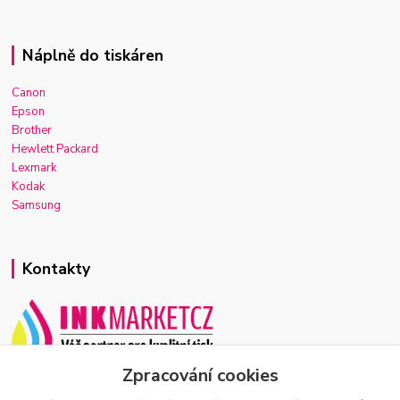
Náplně do tiskáren
Canon
Epson
Brother
Hewlett Packard
Lexmark
Kodak
Samsung
Kontakty
Zpracování cookies
Josef Macek
+420 603 921 266