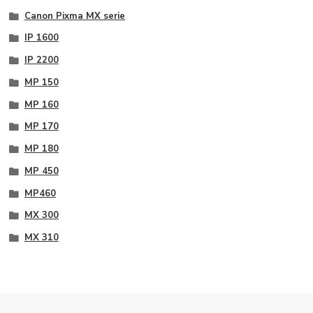
Canon Pixma MX serie
IP 1600
IP 2200
MP 150
MP 160
MP 170
MP 180
MP 450
MP460
MX 300
MX 310