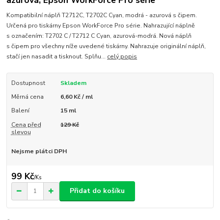
azurová, Epson WorkForce Pro série
Kompatibilní náplň T2712C, T2702C Cyan, modrá - azurová s čipem.
Určená pro tiskárny Epson WorkForce Pro série. Nahrazující náplně
s označením: T2702 C / T2712 C Cyan, azurová-modrá. Nová náplň
s čipem pro všechny níže uvedené tiskárny. Nahrazuje originální náplň,
stačí jen nasadit a tisknout. Splňu...
celý popis
Dostupnost
Skladem
Měrná cena
6,60 Kč / ml
Balení
15 ml
Cena před
129 Kč
slevou
Nejsme plátci DPH
99 Kč
/
Ks
Přidat do košíku