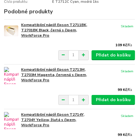
Číslo produktu:
E T2712C Cyan, modrá 1ks
Podobné produkty
Kompatibilní náplň Epson T2711BK,
Skladem
T2701BK Black, černá s čipem,
WorkForce Pro
109 Kč
/
Ks
Přidat do košíku
Kompatibilní náplň Epson T2713M,
Skladem
T2703M Magenta, červená s čipem,
WorkForce Pro
99 Kč
/
Ks
Přidat do košíku
Kompatibilní náplň Epson T2714Y,
Skladem
T2704Y Yellow, žlutá s čipem,
WorkForce Pro
99 Kč
/
Ks