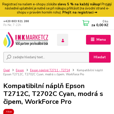
Registrací na našem e-shopu získáte
slevu 5 % na každý nákup
! Pro její
následné uplatnění je nutné se při nákupu přihlásit (na úvodní straně e-
shopu v pravém horním rohu).
Přejít na registraci ⇒
0
ks
+420 603 921 266
za
0,00 Kč
Po-Ne, 7-22h
Menu
Hledat
Úvod
Epson
Epson náplně T2711 - T2714
Kompatibilní náplň
Epson T2712C, T2702C Cyan, modrá s čipem, WorkForce Pro
Kompatibilní náplň Epson
T2712C, T2702C Cyan, modrá s
čipem, WorkForce Pro
Akce