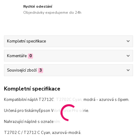
Rychlé odeslání
Objednávky expedujeme do 24h
Kompletní specifikace
Komentáře
0
Související zboží
3
Kompletní specifikace
Kompatibilní náplň T2712C, T2702C Cyan, modrá - azurová s čipem.
Určená pro tiskárny
Epson WorkForce Pro série.
Nahrazující náplně s označením:
T2702 C / T2712 C Cyan, azurová-modrá.