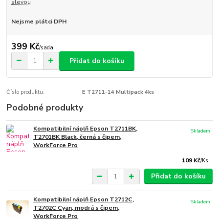
slevou
Nejsme plátci DPH
399 Kč
/
sada
Přidat do košíku
Číslo produktu:
E T2711-14 Multipack 4ks
Podobné produkty
Kompatibilní náplň Epson T2711BK,
Skladem
T2701BK Black, černá s čipem,
WorkForce Pro
109 Kč
/
Ks
Přidat do košíku
Kompatibilní náplň Epson T2712C,
Skladem
T2702C Cyan, modrá s čipem,
WorkForce Pro