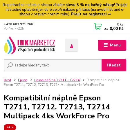
Registrací na našem e-shopu získáte
slevu 5 % na každý nákup
! Pro její
následné uplatnění je nutné se při nákupu přihlásit (na úvodní straně e-
shopu v pravém horním rohu).
Přejít na registraci ⇒
0
ks
+420 603 921 266
za
0,00 Kč
Po-Ne, 7-22h
Menu
Hledat
Úvod
Epson
Epson náplně T2711 - T2714
Kompatibilní náplně
Epson T2711, T2712, T2713, T2714 Multipack 4ks WorkForce Pro
Kompatibilní náplně Epson
T2711, T2712, T2713, T2714
Multipack 4ks WorkForce Pro
Akce