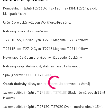
Kompatibilní náplně T2711BK, T2712C, T2713M, T2714Y, 27XL
Multipack 4kusy.
Určené pro tiskárny
Epson WorkForce Pro série.
Nahrazující náplně s označením:
T2701Black, T2702 Cyan, T2703 Magenta, T2704 Yellow
T2711Black, T2712 Cyan, T2713 Magenta, T2714 Yellow
Nové náplně s čipem pro všechny níže uvedené tiskárny.
Nahrazují originální náplně, stačí jen nasadit a tisknout.
Splňují normy ISO9001, ISO14001.
Obsah dodávky:
4kusy náplní s čipem (3x barevné, 1x černá)
1x kompatibilní náplň s T2711BK, T2701BK Black - černá, obsah 35ml
inkoustu
1x kompatibilní náplň s T2712C, T2702C Cyan - modrá, obsah 15ml