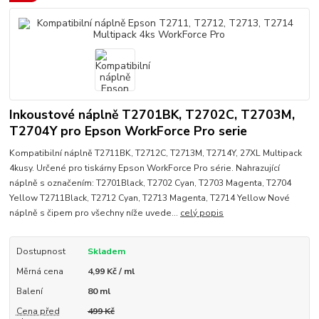
Inkoustové náplně T2701BK, T2702C, T2703M,
T2704Y pro Epson WorkForce Pro serie
Kompatibilní náplně T2711BK, T2712C, T2713M, T2714Y, 27XL Multipack
4kusy. Určené pro tiskárny Epson WorkForce Pro série. Nahrazující
náplně s označením: T2701Black, T2702 Cyan, T2703 Magenta, T2704
Yellow T2711Black, T2712 Cyan, T2713 Magenta, T2714 Yellow Nové
náplně s čipem pro všechny níže uvede...
celý popis
Dostupnost
Skladem
Měrná cena
4,99 Kč / ml
Balení
80 ml
Cena před
499 Kč