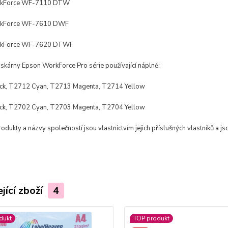
rkForce WF-7110 DTW
rkForce WF-7610 DWF
rkForce WF-7620 DTWF
tiskárny Epson WorkForce Pro série používající náplně:
ck, T2712 Cyan, T2713 Magenta, T2714 Yellow
ck, T2702 Cyan, T2703 Magenta, T2704 Yellow
dukty a názvy společností jsou vlastnictvím jejich příslušných vlastníků a js
jící zboží
4
dukt
TOP produkt