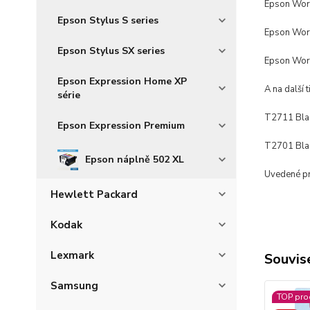
Epson Wo
Epson Stylus S series
Epson Wo
Epson Stylus SX series
Epson Wo
Epson Expression Home XP
A na další 
série
T2711 Bla
Epson Expression Premium
T2701 Bla
Epson náplně 502 XL
Uvedené pro
Hewlett Packard
Kodak
Lexmark
Souvise
Samsung
TOP pro