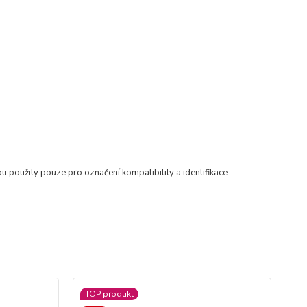
ou použity pouze pro označení kompatibility a identifikace.
TOP produkt
Ak