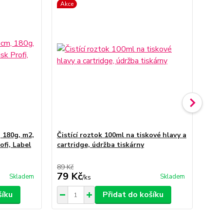
Akce
 180g, m2,
Čistící roztok 100ml na tiskové hlavy a
Ko
rofi, Label
cartridge, údržba tiskárny
T2
Wo
89 Kč
499
79 Kč
3
Skladem
Skladem
/
ks
šíku
Přidat do košíku