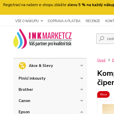
Registrací na našem e-shopu získáte
slevu 5 % na každý náku
VŠE O NÁKUPU
DOPRAVA A PLATBA
RECENZE
KON
Úvod
Akce & Slevy
Komp
Plnící inkousty
čipe
Brother
Akce
Canon
Epson