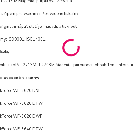
T2713 M Magenta, purpurová, červená.
 s čipem pro všechny níže uvedené tiskárny.
riginální náplň, stačí jen nasadit a tisknout.
rmy: ISO9001, ISO14001.
ávky:
bilní náplň T2713M, T2703M Magenta, purpurová, obsah 15ml inkoustu
o uvedené tiskárny:
kForce WF-3620 DNF
rkForce WF-3620 DTWF
rkForce WF-3620 DWF
rkForce WF-3640 DTW