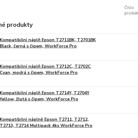
Číslo
produkt
é produkty
Kompatibilní náplň Epson T2711BK, T2701BK
Black, černá s čipem, WorkForce Pro
Kompatibilní náplň Epson T2712C, T2702C
Cyan, modrá s čipem, WorkForce Pro
Kompatibilní náplň Epson T2714Y, T2704Y
Yellow, žlutá s čipem, WorkForce Pro
Kompatibilní náplně Epson T2711, T2712,
T2713, T2714 Multipack 4ks WorkForce Pro