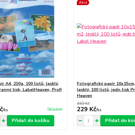
Akce
r A4, 230g, 100 listů, lesklý,
Fotografický papír 10x15cm,
ranný tisk, LabelHeaven, Profi
lesklý, 100 listů, jedn.tisk P
Heaven
449 Kč
č
229 Kč
Skladem
/
ks
/
ks
Přidat do košíku
Přidat do ko