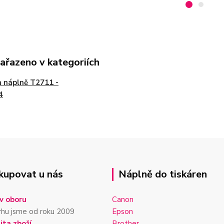
zařazeno v kategoriích
 náplně T2711 -
4
kupovat u nás
Náplně do tiskáren
v oboru
Canon
rhu jsme od roku 2009
Epson
ita zboží
Brother