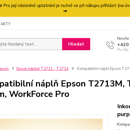
p
! Pro její následné uplatnění je nutné se při nákupu přihlásit (na
⇒
TAKTY
Nevíte 
Hledat
+420
Po-Ne,
Epson
Epson náplně T2711 - T2714
Kompatibilní náplň Epson T27
atibilní náplň Epson T2713M, 
m, WorkForce Pro
Inko
purp
Kompat