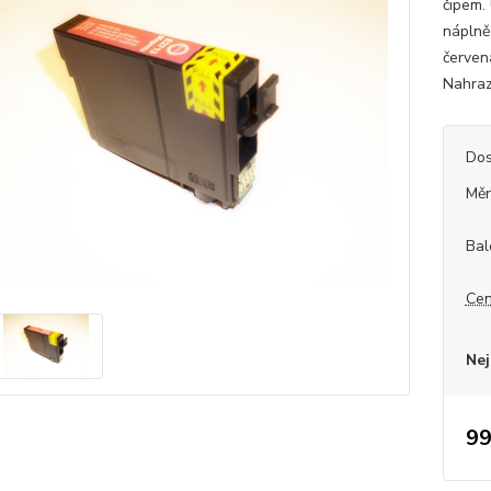
čipem.
náplně
červen
Nahrazu
Dos
Měr
Bal
Cen
Nej
99