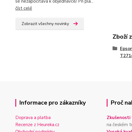
se nezapočítává k objednávce/ Při pla...
číst celé
Zobrazit všechny novinky
Zboží 
Epson
T271
Informace pro zákazníky
Proč na
Doprava a platba
Zkušenosti 
Recenze z Heureka.cz
na českém t
Obchodní podmínky
Vysoká kval