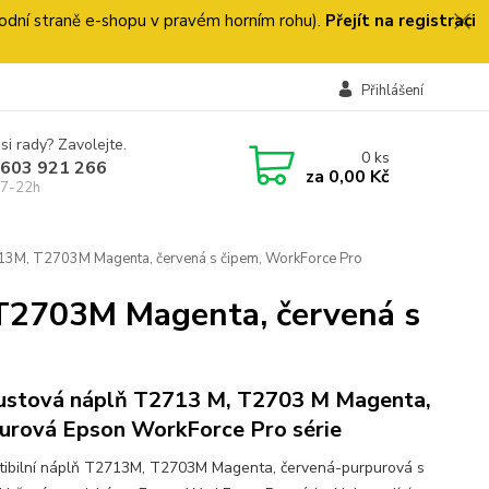
 úvodní straně e-shopu v pravém horním rohu).
Přejít na registraci
Přihlášení
si rady? Zavolejte.
0
ks
 603 921 266
za
0,00 Kč
 7-22h
13M, T2703M Magenta, červená s čipem, WorkForce Pro
T2703M Magenta, červená s
ustová náplň T2713 M, T2703 M Magenta,
urová Epson WorkForce Pro série
ibilní náplň T2713M, T2703M Magenta, červená-purpurová s