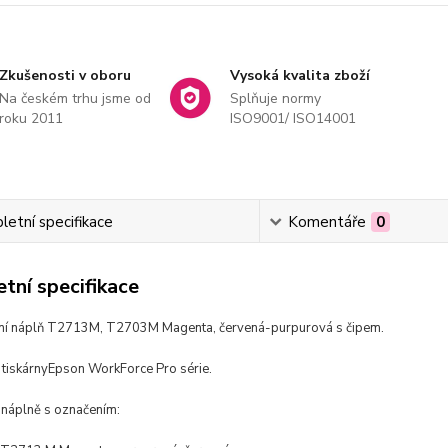
Zkušenosti v oboru
Vysoká kvalita zboží
Na českém trhu jsme od
Splňuje normy
roku 2011
ISO9001/ ISO14001
etní specifikace
Komentáře
0
tní specifikace
ní náplň T2713M, T2703M Magenta, červená-purpurová s čipem.
tiskárny
Epson WorkForce Pro série.
 náplně s označením: