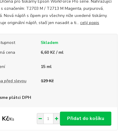
 Určená pro tiskárny Epson WorkForce Pro série. Nahrazující
 s označením: T2703 M / T2713 M Magenta, purpurová,
á. Nová náplň s čipem pro všechny níže uvedené tiskárny.
je originální náplň, stačí jen nasadit a ti...
celý popis
tupnost
Skladem
ná cena
6,60 Kč / ml
ení
15 ml
a před slevou
129 Kč
sme plátci DPH
 Kč
Přidat do košíku
/
Ks