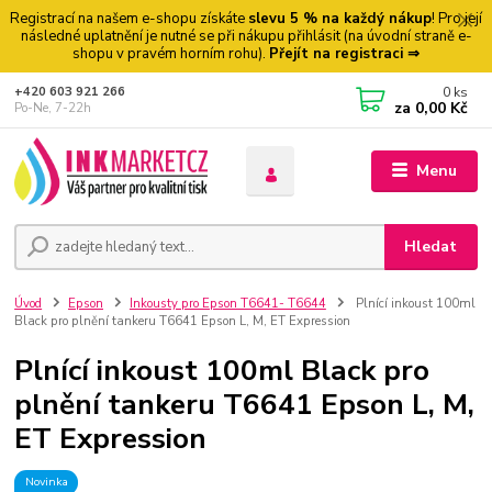
Registrací na našem e-shopu získáte
slevu 5 % na každý nákup
! Pro její
následné uplatnění je nutné se při nákupu přihlásit (na úvodní straně e-
shopu v pravém horním rohu).
Přejít na registraci ⇒
0
ks
+420 603 921 266
za
0,00 Kč
Po-Ne, 7-22h
Menu
Hledat
Úvod
Epson
Inkousty pro Epson T6641- T6644
Plnící inkoust 100ml
Black pro plnění tankeru T6641 Epson L, M, ET Expression
Plnící inkoust 100ml Black pro
plnění tankeru T6641 Epson L, M,
ET Expression
Novinka