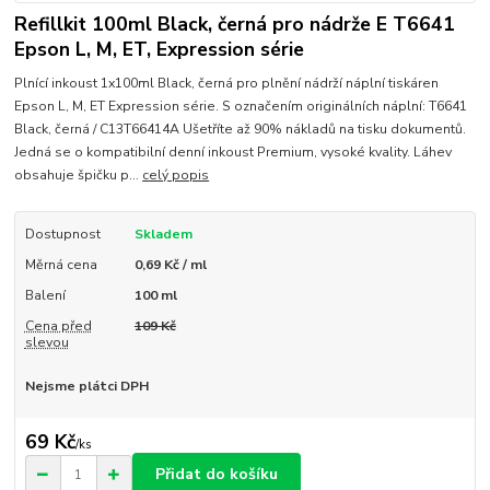
Refillkit 100ml Black, černá pro nádrže E T6641
Epson L, M, ET, Expression série
Plnící inkoust 1x100ml Black, černá pro plnění nádrží náplní tiskáren
Epson L, M, ET Expression série. S označením originálních náplní: T6641
Black, černá / C13T66414A Ušetříte až 90% nákladů na tisku dokumentů.
Jedná se o kompatibilní denní inkoust Premium, vysoké kvality. Láhev
obsahuje špičku p...
celý popis
Dostupnost
Skladem
Měrná cena
0,69 Kč / ml
Balení
100 ml
Cena před
109 Kč
slevou
Nejsme plátci DPH
69 Kč
/
ks
Přidat do košíku