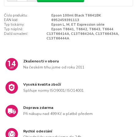
Číslo produktu:
Epson 100ml Black T6641BK
EAN kód:
6952459391113
Typ tiskárny:
Epson L, M, ET Expression série
Typ náplně:
Epson T6641, T6642, T6643, T6644
Další označení:
C13T66414A, C13T66424A, C13T66434A,
C13T66444A
Zkušenosti v oboru
Na českém trhu jsme od roku 2011
Vysoká kvalita zboží
Splňuje normy ISO9001/ ISO14001
Doprava zdarma
Při nákupu nad 499 Kč a platbě předem
Rychlé odeslání