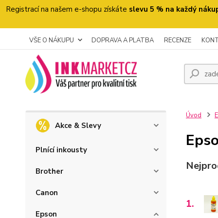
Registrací na našem e-shopu získáte
slevu 5 % na každý náku
VŠE O NÁKUPU
DOPRAVA A PLATBA
RECENZE
KON
Úvod
Akce & Slevy
Epso
Plnící inkousty
Nejpro
Brother
Canon
1.
Epson