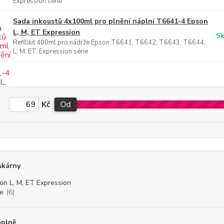
Expression série
Sada inkoustů 4x100ml pro plnění náplní T6641-4 Epson
L, M, ET Expression
Sk
Refillkit 400ml pro nádrže Epson T6641, T6642, T6643, T6644,
L, M, ET, Expression série
Kč
Od
skárny
on L, M, ET Expression
ie
(6)
áplně