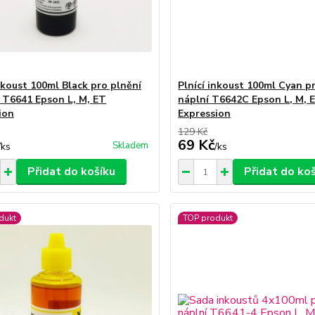
inkoust 100ml Black pro plnění
Plnící inkoust 100ml Cyan p
 T6641 Epson L, M, ET
náplní T6642C Epson L, M, 
ion
Expression
129 Kč
69 Kč
Skladem
/
ks
/
ks
Přidat do košíku
Přidat do ko
dukt
TOP produkt