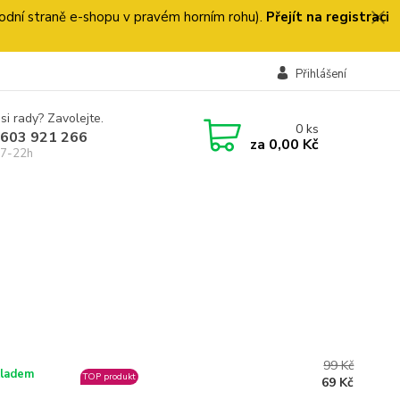
 úvodní straně e-shopu v pravém horním rohu).
Přejít na registraci
Přihlášení
si rady? Zavolejte.
0
ks
 603 921 266
za
0,00 Kč
 7-22h
99 Kč
ladem
TOP produkt
69 Kč