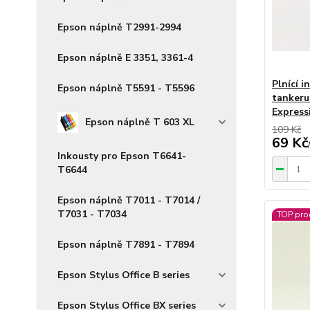
Epson náplně T2991-2994
Epson náplně E 3351, 3361-4
Plnící 
Epson náplně T5591 - T5596
tankeru
Express
Epson náplně T 603 XL
109 Kč
69 Kč
Inkousty pro Epson T6641-
T6644
Epson náplně T7011 - T7014 /
T7031 - T7034
TOP pro
Epson náplně T7891 - T7894
Epson Stylus Office B series
Epson Stylus Office BX series