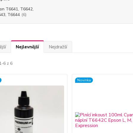
on T6641, T6642,
43, T6644
(6)
jší
Nejlevnější
Nejdražší
1-6 z 6
Novinka