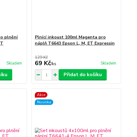
ro plnění
Plnící inkoust 100ml Magenta pro
ET
náplň T6643 Epson L, M, ET Expressin
129 Kč
69 Kč
Skladem
Skladem
/
ks
šíku
Přidat do košíku
Akce
Novinka