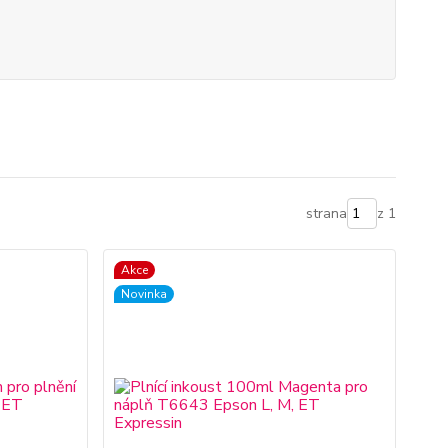
strana
z 1
Akce
Novinka