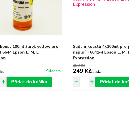
nkoust 100ml žlutý, yellow pro
Sada inkoustů 4x100ml pro 
T6644 Epson L, M, ET
náplní T6641-4 Epson L, M,
ion
Expression
399 Kč
249 Kč
Skladem
/
ks
/
sada
Přidat do košíku
Přidat do ko