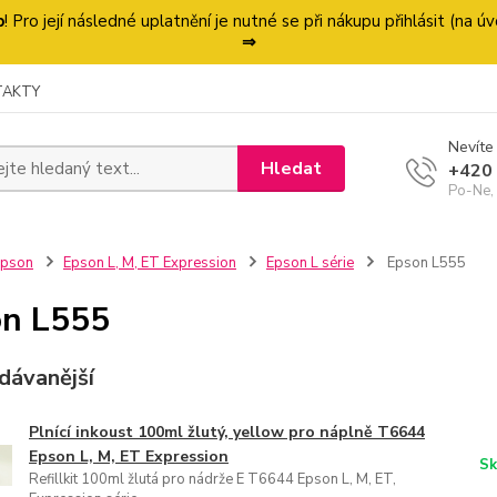
p
! Pro její následné uplatnění je nutné se při nákupu přihlásit (na
⇒
TAKTY
Nevíte 
Hledat
+420
Po-Ne,
Epson
Epson L, M, ET Expression
Epson L série
Epson L555
n L555
dávanější
Plnící inkoust 100ml žlutý, yellow pro náplně T6644
Epson L, M, ET Expression
Sk
Refillkit 100ml žlutá pro nádrže E T6644 Epson L, M, ET,