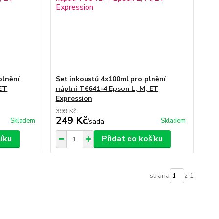
plnění
Set inkoustů 4x100ml pro plnění
 ET
náplní T6641-4 Epson L, M, ET
Expression
399 Kč
249 Kč
Skladem
Skladem
/
sada
šíku
Přidat do košíku
strana
z 1