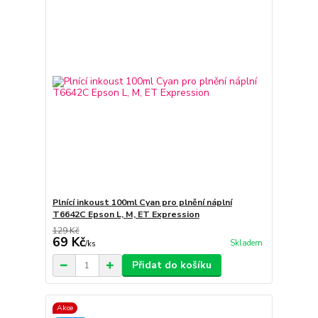
Plnící inkoust 100ml Cyan pro plnění náplní
T6642C Epson L, M, ET Expression
129 Kč
69 Kč
Skladem
/
ks
Přidat do košíku
Akce