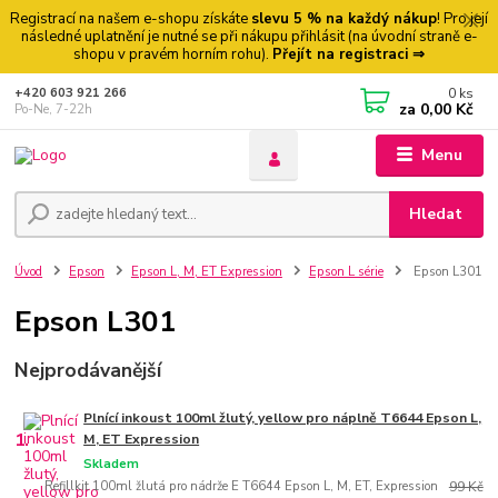
Registrací na našem e-shopu získáte
slevu 5 % na každý nákup
! Pro její
následné uplatnění je nutné se při nákupu přihlásit (na úvodní straně e-
shopu v pravém horním rohu).
Přejít na registraci ⇒
0
ks
+420 603 921 266
za
0,00 Kč
Po-Ne, 7-22h
Menu
Hledat
Úvod
Epson
Epson L, M, ET Expression
Epson L série
Epson L301
Epson L301
Nejprodávanější
Plnící inkoust 100ml žlutý, yellow pro náplně T6644 Epson L,
1.
M, ET Expression
Skladem
Refillkit 100ml žlutá pro nádrže E T6644 Epson L, M, ET, Expression
99 Kč