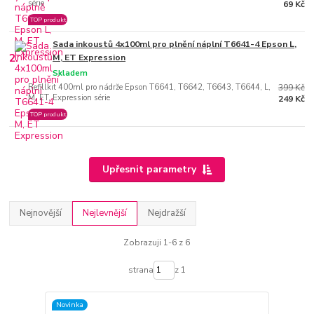
série
69 Kč
TOP produkt
Sada inkoustů 4x100ml pro plnění náplní T6641-4 Epson L,
2.
M, ET Expression
Skladem
Refillkit 400ml pro nádrže Epson T6641, T6642, T6643, T6644, L,
399 Kč
M, ET, Expression série
249 Kč
TOP produkt
Upřesnit parametry
Nejnovější
Nejlevnější
Nejdražší
Zobrazuji 1-6 z 6
strana
z 1
Novinka