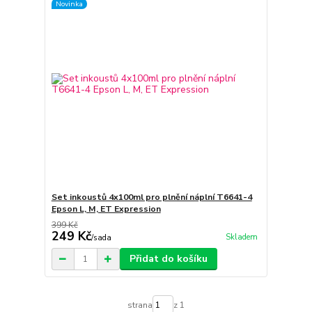
Novinka
Set inkoustů 4x100ml pro plnění náplní T6641-4
Epson L, M, ET Expression
399 Kč
249 Kč
Skladem
/
sada
Přidat do košíku
strana
z 1