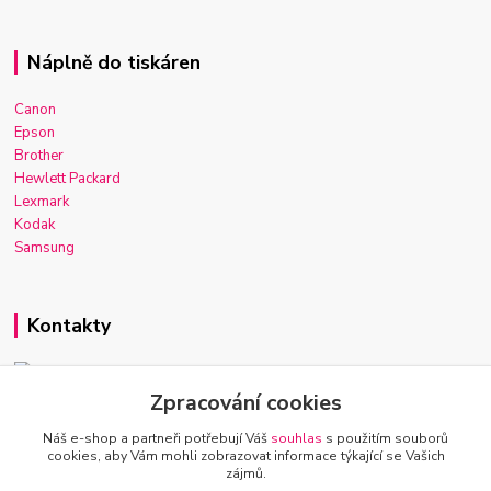
Náplně do tiskáren
Canon
Epson
Brother
Hewlett Packard
Lexmark
Kodak
Samsung
Kontakty
Zpracování cookies
Josef Macek
+420 603 921 266
Náš e-shop a partneři potřebují Váš
souhlas
s použitím souborů
Po-Ne, 7-22h
cookies, aby Vám mohli zobrazovat informace týkající se Vašich
zájmů.