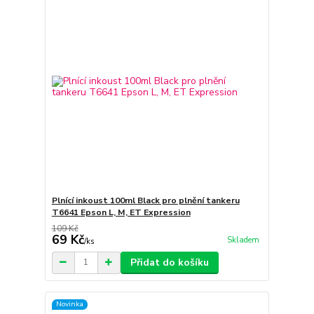
Plnící inkoust 100ml Black pro plnění tankeru
T6641 Epson L, M, ET Expression
109 Kč
69 Kč
Skladem
/
ks
Přidat do košíku
Novinka