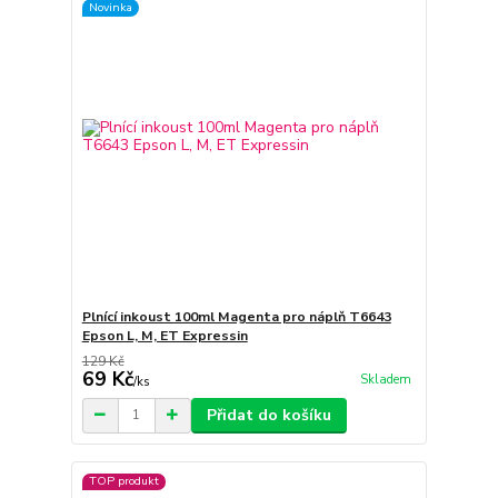
Novinka
Plnící inkoust 100ml Magenta pro náplň T6643
Epson L, M, ET Expressin
129 Kč
69 Kč
Skladem
/
ks
Přidat do košíku
TOP produkt