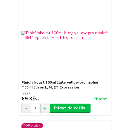
Plnící inkoust 100ml žlutý, yellow pro náplně
T6644 Epson L, M, ET Expression
99 Kč
69 Kč
Skladem
/
ks
Přidat do košíku
TOP produkt